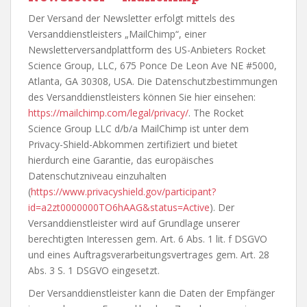
Der Versand der Newsletter erfolgt mittels des
Versanddienstleisters „MailChimp“, einer
Newsletterversandplattform des US-Anbieters Rocket
Science Group, LLC, 675 Ponce De Leon Ave NE #5000,
Atlanta, GA 30308, USA. Die Datenschutzbestimmungen
des Versanddienstleisters können Sie hier einsehen:
https://mailchimp.com/legal/privacy/
. The Rocket
Science Group LLC d/b/a MailChimp ist unter dem
Privacy-Shield-Abkommen zertifiziert und bietet
hierdurch eine Garantie, das europäisches
Datenschutzniveau einzuhalten
(
https://www.privacyshield.gov/participant?
id=a2zt0000000TO6hAAG&status=Active
). Der
Versanddienstleister wird auf Grundlage unserer
berechtigten Interessen gem. Art. 6 Abs. 1 lit. f DSGVO
und eines Auftragsverarbeitungsvertrages gem. Art. 28
Abs. 3 S. 1 DSGVO eingesetzt.
Der Versanddienstleister kann die Daten der Empfänger