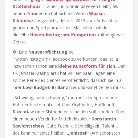
Stoffelshaus
. Trainer Juri Sjomin dagegen bleibt, als
neuen Präsidenten hat sich der Verein
Wassili
Kiknadse
ausgesucht, der seit 2013 zum Aufsichtsrat
gehört und Sportjournalist ist. Mal sehen, ob der
dieselbe
Hasen-Instagram-Kompetenz
mitbringt wie
Gerkus.
⚽ Eine
Neuverpflichtung
bei
Twitter/Instagram/Facebook zu verkünden, das ist ja
inzwischen schon eine
kleine Kunstform für sich
. Der
FK Jenissei Krasnojarsk hat vor ein paar Tagen eine
solche Perle des Genres veröffentlicht, dass ich sie in all
ihrer
Low-Budget-Brillanz
hier unbedingt zeigen muss.
„Schwierig, sehr schwierig,“ murmelt der sprechende
Hut, der heute mal nicht über Gryffindor, Hufflepuff,
Ravenclaw oder Slytherin entscheiden soll, sondern über
einen neuen Verein für Mittelfeldspieler
Konstantin
Sawichtschew
. Gute Technik, Schnelligkeit, Talent…
das kann nur eines heißen:
„Jenissei!
“ (Am schönsten