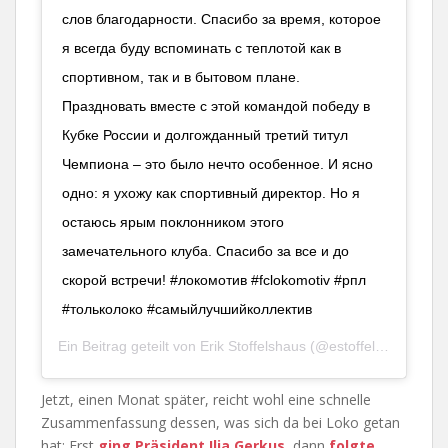
слов благодарности. Спасибо за время, которое
я всегда буду вспоминать с теплотой как в
спортивном, так и в бытовом плане.
Праздновать вместе с этой командой победу в
Кубке России и долгожданный третий титул
Чемпиона – это было нечто особенное. И ясно
одно: я ухожу как спортивный директор. Но я
остаюсь ярым поклонником этого
замечательного клуба. Спасибо за все и до
скорой встречи! #локомотив #fclokomotiv #рпл
#тольколоко #самыйлучшийколлектив
Ein Beitrag geteilt von
Erik Stoffelshaus
(@estoffelshaus) am
Jetzt, einen Monat später, reicht wohl eine schnelle
Zusammenfassung dessen, was sich da bei Loko getan
hat: Erst
ging Präsident Ilja Gerkus
, dann
folgte