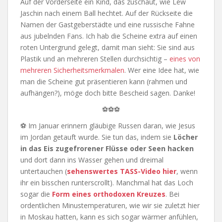
Auf der Vorderseite ein Kind, das zuschaut, wie Lew
Jaschin nach einem Ball hechtet. Auf der Rückseite die
Namen der Gastgeberstädte und eine russische Fahne
aus jubelnden Fans. Ich hab die Scheine extra auf einen
roten Untergrund gelegt, damit man sieht: Sie sind aus
Plastik und an mehreren Stellen durchsichtig –
eines von
mehreren Sicherheitsmerkmalen
. Wer eine Idee hat, wie
man die Scheine gut präsentieren kann (rahmen und
aufhängen?), möge doch bitte Bescheid sagen. Danke!
⚽⚽⚽
⚽ Im Januar erinnern gläubige Russen daran, wie Jesus
im Jordan getauft wurde. Sie tun das, indem sie
Löcher
in das Eis zugefrorener Flüsse oder Seen hacken
und dort dann ins Wasser gehen und dreimal
untertauchen (
sehenswertes TASS-Video hier
, wenn
ihr ein bisschen runterscrollt). Manchmal hat das Loch
sogar die
Form eines orthodoxen Kreuzes
. Bei
ordentlichen Minustemperaturen, wie wir sie zuletzt hier
in Moskau hatten, kann es sich sogar wärmer anfühlen,