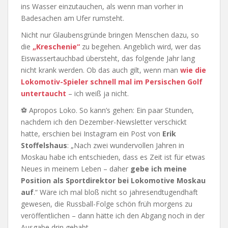
ins Wasser einzutauchen, als wenn man vorher in
Badesachen am Ufer rumsteht.
Nicht nur Glaubensgründe bringen Menschen dazu, so
die
„Kreschenie“
zu begehen. Angeblich wird, wer das
Eiswassertauchbad übersteht, das folgende Jahr lang
nicht krank werden. Ob das auch gilt, wenn man
wie die
Lokomotiv-Spieler schnell mal im Persischen Golf
untertaucht
– ich weiß ja nicht.
⚽ Apropos Loko. So kann’s gehen: Ein paar Stunden,
nachdem ich den Dezember-Newsletter verschickt
hatte, erschien bei Instagram ein Post von
Erik
Stoffelshaus
: „Nach zwei wundervollen Jahren in
Moskau habe ich entschieden, dass es Zeit ist für etwas
Neues in meinem Leben – daher
gebe ich meine
Position als Sportdirektor bei Lokomotive Moskau
auf
.“ Wäre ich mal bloß nicht so jahresendtugendhaft
gewesen, die Russball-Folge schön früh morgens zu
veröffentlichen – dann hätte ich den Abgang noch in der
Ausgabe drin gehabt.