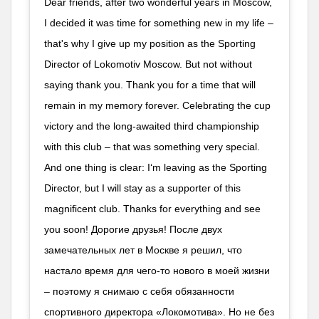
Dear friends, after two wonderful years in Moscow,
I decided it was time for something new in my life –
that's why I give up my position as the Sporting
Director of Lokomotiv Moscow. But not without
saying thank you. Thank you for a time that will
remain in my memory forever. Celebrating the cup
victory and the long-awaited third championship
with this club – that was something very special.
And one thing is clear: I‘m leaving as the Sporting
Director, but I will stay as a supporter of this
magnificent club. Thanks for everything and see
you soon! Дорогие друзья! После двух
замечательных лет в Москве я решил, что
настало время для чего-то нового в моей жизни
– поэтому я снимаю с себя обязанности
спортивного директора «Локомотива». Но не без