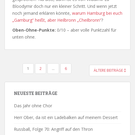
Bloodymir doch nur ein kleiner Schritt. Und wenn jetzt
noch jemand erklären könnte,
warum Hamburg bei euch
„Gamburg“ heißt, aber Heilbronn „Cheilbronn“
?
Oben-Ohne-Punkte:
0/10 – aber volle Punktzahl für
unten ohne.
BEITRAGSNAVIGATION
1
2
…
6
ÄLTERE BEITRÄGE
NEUESTE BEITRÄGE
Das Jahr ohne Chor
Herr Ober, da ist ein Ladebalken auf meinem Dessert
Russball, Folge 70: Angriff auf den Thron