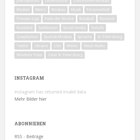
Journalismus
Lebensmittel
Lokomotive Moskau
Medien
Metro
Moskau
Musik
Personenkult
Premjer-Liga
Putin der Woche
Russball
Russisch
Russland
Sanktionen
Social media
Sotschi
Sowjetunion
Spartak Moskau
Sprache
St. Petersburg
Twitter
Ukraine
USA
Winter
Witali Mutko
Wladimir Putin
Zenit St. Petersburg
INSTAGRAM
Instagram has returned invalid data.
Mehr Bilder hier
ABONNIEREN
RSS - Beiträge