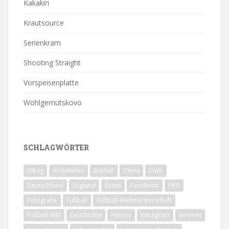
Kakakiri
Krautsource
Serienkram
Shooting Straight
Vorspeisenplatte
Wohlgemutskovo
SCHLAGWÖRTER
Alltag
Architektur
Bücher
China
Chor
Deutschland
England
Essen
Facebook
FIFA
Fotografie
Fußball
Fußball-Weltmeisterschaft
Fußball-WM
Geschichte
Humor
Instagram
Internet