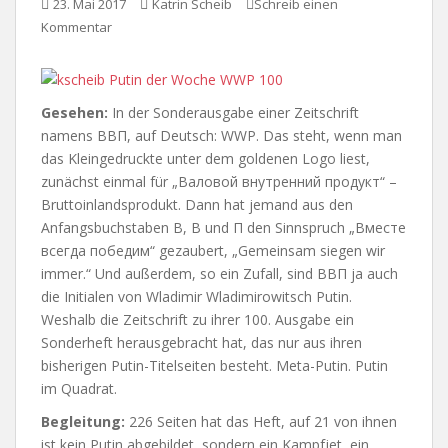
23. Mai 2017
Katrin Scheib
Schreib einen
Kommentar
Gesehen:
In der Sonderausgabe einer Zeitschrift
namens ВВП, auf Deutsch: WWP. Das steht, wenn man
das Kleingedruckte unter dem goldenen Logo liest,
zunächst einmal für „Валовой внутренний продукт“ –
Bruttoinlandsprodukt. Dann hat jemand aus den
Anfangsbuchstaben В, В und П den Sinnspruch „Вместе
всегда победим“ gezaubert, „Gemeinsam siegen wir
immer.“ Und außerdem, so ein Zufall, sind ВВП ja auch
die Initialen von Wladimir Wladimirowitsch Putin.
Weshalb die Zeitschrift zu ihrer 100. Ausgabe ein
Sonderheft herausgebracht hat, das nur aus ihren
bisherigen Putin-Titelseiten besteht. Meta-Putin. Putin
im Quadrat.
Begleitung:
226 Seiten hat das Heft, auf 21 von ihnen
ist kein Putin abgebildet, sondern ein Kampfjet, ein