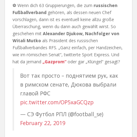
⚽ Wenn dich 63 Gruppierungen, die zum
russischen
Fußballverband
gehören, als dessen neuen Chef
vorschlagen, dann ist es eventuell keine allzu große
Überraschung, wenn du dann auch gewählt wirst. So
geschehen mit
Alexander Djukow, Nachfolger von
Witali Mutko
als Präsident des russischen
Fußballverbandes RFS. „Ganz einfach, per Handzeichen,
wie im römischen Senat“, twitterte Sport Express. Und
hat da jemand
„Gazprom“
oder gar „Klüngel“ gesagt?
Вот так просто – поднятием рук, как
в римском сенате, Дюкова выбрали
главой РФС
pic.twitter.com/OP5xaGCQzp
— СЭ Футбол РПЛ (@football_se)
February 22, 2019