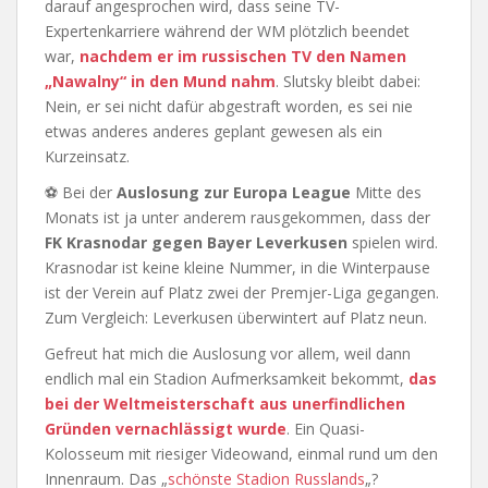
darauf angesprochen wird, dass seine TV-
Expertenkarriere während der WM plötzlich beendet
war,
nachdem er im russischen TV den Namen
„Nawalny“ in den Mund nahm
. Slutsky bleibt dabei:
Nein, er sei nicht dafür abgestraft worden, es sei nie
etwas anderes anderes geplant gewesen als ein
Kurzeinsatz.
⚽ Bei der
Auslosung zur Europa League
Mitte des
Monats ist ja unter anderem rausgekommen, dass der
FK Krasnodar gegen Bayer Leverkusen
spielen wird.
Krasnodar ist keine kleine Nummer, in die Winterpause
ist der Verein auf Platz zwei der Premjer-Liga gegangen.
Zum Vergleich: Leverkusen überwintert auf Platz neun.
Gefreut hat mich die Auslosung vor allem, weil dann
endlich mal ein Stadion Aufmerksamkeit bekommt,
das
bei der Weltmeisterschaft aus unerfindlichen
Gründen vernachlässigt wurde
. Ein Quasi-
Kolosseum mit riesiger Videowand, einmal rund um den
Innenraum. Das „
schönste Stadion Russlands
„?