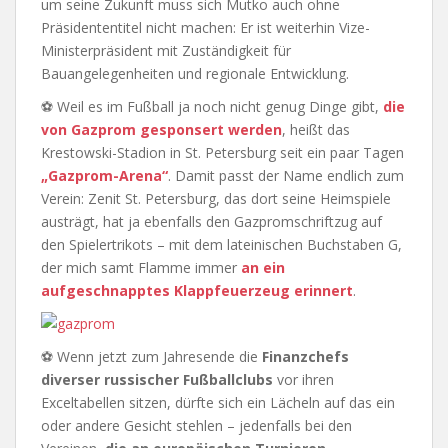
um seine Zukunft muss sich Mutko auch ohne
Präsidententitel nicht machen: Er ist weiterhin Vize-
Ministerpräsident mit Zuständigkeit für
Bauangelegenheiten und regionale Entwicklung.
⚽ Weil es im Fußball ja noch nicht genug Dinge gibt,
die
von Gazprom gesponsert werden
, heißt das
Krestowski-Stadion in St. Petersburg seit ein paar Tagen
„Gazprom-Arena“
. Damit passt der Name endlich zum
Verein: Zenit St. Petersburg, das dort seine Heimspiele
austrägt, hat ja ebenfalls den Gazpromschriftzug auf
den Spielertrikots – mit dem lateinischen Buchstaben G,
der mich samt Flamme immer
an ein
aufgeschnapptes Klappfeuerzeug erinnert
.
⚽ Wenn jetzt zum Jahresende die
Finanzchefs
diverser russischer Fußballclubs
vor ihren
Exceltabellen sitzen, dürfte sich ein Lächeln auf das ein
oder andere Gesicht stehlen – jedenfalls bei den