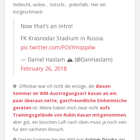
Vielleicht, wobei… Sotschi… jedenfalls: Hier ein
Vorgeschmack.
Now that’s an intro!
FK Krasnodar Stadium in Russia.
pic.twitter.com/FOsYmqqalw
— Daniel Haslam 🏔 (@DanHaslam)
February 26, 2018
⚽ Offenbar war ich nicht die einzige, die
diesen
Sommer im WM-Austragungsort Kasan an ein
paar überaus nette, gastfreundliche Einheimische
geraten
ist. Meine haben mich zwar nicht
aufs
Trainingsgelände von Rubin Kasan mitgenommen
,
aber gut, ein bisschen Luft nach oben muss ja noch sein
für den nächsten Besuch.
⚽ Diesen Sommer bei der WM war
Artjom Dsjuba
der