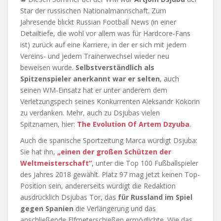
Star der russischen Nationalmannschaft. Zum
Jahresende blickt Russian Football News (in einer
Detailtiefe, die wohl vor allem was für Hardcore-Fans
ist) zurück auf eine Karriere, in der er sich mit jedem
Vereins- und jedem Trainerwechsel wieder neu
beweisen wurde.
Selbstverständlich als
Spitzenspieler anerkannt war er selten
, auch
seinen WM-Einsatz hat er unter anderem dem
Verletzungspech seines Konkurrenten Aleksandr Kokorin
zu verdanken. Mehr, auch zu Dsjubas vielen
Spitznamen, hier:
The Evolution Of Artem Dzyuba
.
Auch die spanische Sportzeitung Marca würdigt Dsjuba:
Sie hat ihn,
„einen der großen Schützen der
Weltmeisterschaft“
, unter die Top 100 Fußballspieler
des Jahres 2018 gewählt. Platz 97 mag jetzt keinen Top-
Position sein, andererseits würdigt die Redaktion
ausdrücklich Dsjubas Tor, das
für Russland im Spiel
gegen Spanien
die Verlängerung und das
anschließende Elfmeterschießen ermöglichte. Wie das