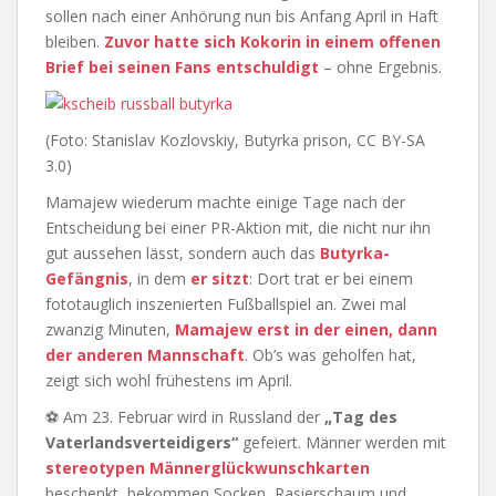
sollen nach einer Anhörung nun bis Anfang April in Haft
bleiben.
Zuvor hatte sich Kokorin in einem offenen
Brief bei seinen Fans entschuldigt
– ohne Ergebnis.
(Foto: Stanislav Kozlovskiy, Butyrka prison, CC BY-SA
3.0)
Mamajew wiederum machte einige Tage nach der
Entscheidung bei einer PR-Aktion mit, die nicht nur ihn
gut aussehen lässt, sondern auch das
Butyrka-
Gefängnis
, in dem
er sitzt
: Dort trat er bei einem
fototauglich inszenierten Fußballspiel an. Zwei mal
zwanzig Minuten,
Mamajew erst in der einen, dann
der anderen Mannschaft
. Ob’s was geholfen hat,
zeigt sich wohl frühestens im April.
⚽ Am 23. Februar wird in Russland der
„Tag des
Vaterlandsverteidigers“
gefeiert. Männer werden mit
stereotypen Männerglückwunschkarten
beschenkt, bekommen Socken, Rasierschaum und