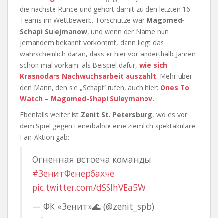
die nächste Runde und gehört damit zu den letzten 16
Teams im Wettbewerb. Torschütze war
Magomed-
Schapi Sulejmanow
, und wenn der Name nun
jemandem bekannt vorkommt, dann liegt das
wahrscheinlich daran, dass er hier vor anderthalb Jahren
schon mal vorkam: als Beispiel dafür,
wie sich
Krasnodars Nachwuchsarbeit auszahlt
. Mehr über
den Mann, den sie „Schapi“ rufen, auch hier:
Ones To
Watch – Magomed-Shapi Suleymanov.
Ebenfalls weiter ist
Zenit St. Petersburg
, wo es vor
dem Spiel gegen Fenerbahce eine ziemlich spektakuläre
Fan-Aktion gab:
Огненная встреча команды
#ЗенитФенербахче
pic.twitter.com/dSSIhVEa5W
— ФК «Зенит»🌊 (@zenit_spb)