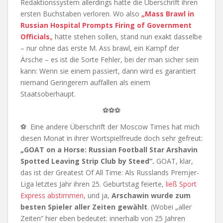
Redaktionssystem allerdings hatte die Überschrift ihren
ersten Buchstaben verloren. Wo also
„Mass Brawl in
Russian Hospital Prompts Firing of Government
Officials
„
hätte stehen sollen, stand nun exakt dasselbe
– nur ohne das erste M. Ass brawl, ein Kampf der
Ärsche – es ist die Sorte Fehler, bei der man sicher sein
kann: Wenn sie einem passiert, dann wird es garantiert
niemand Geringerem auffallen als einem
Staatsoberhaupt.
⚽⚽⚽
⚽ Eine andere Überschrift der Moscow Times hat mich
diesen Monat in ihrer Wortspielfreude doch sehr gefreut:
„GOAT on a Horse: Russian Football Star Arshavin
Spotted Leaving Strip Club by Steed“.
GOAT, klar,
das ist der Greatest Of All Time: Als Russlands Premjer-
Liga letztes Jahr ihren 25. Geburtstag feierte,
ließ Sport
Express abstimmen
, und ja,
Arschawin wurde zum
besten Spieler aller Zeiten gewählt
. (Wobei „aller
Zeiten“ hier eben bedeutet: innerhalb von 25 Jahren