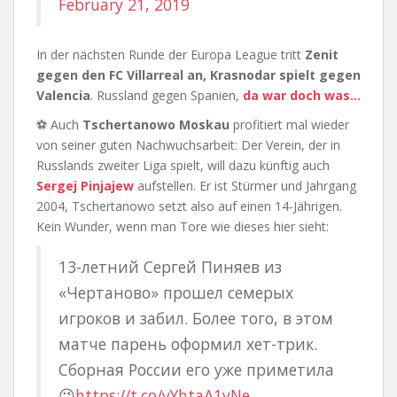
February 21, 2019
In der nächsten Runde der Europa League tritt
Zenit
gegen den FC Villarreal an, Krasnodar spielt gegen
Valencia
. Russland gegen Spanien,
da war doch was…
⚽ Auch
Tschertanowo Moskau
profitiert mal wieder
von seiner guten Nachwuchsarbeit: Der Verein, der in
Russlands zweiter Liga spielt, will dazu künftig auch
Sergej Pinjajew
aufstellen. Er ist Stürmer und Jahrgang
2004, Tschertanowo setzt also auf einen 14-Jährigen.
Kein Wunder, wenn man Tore wie dieses hier sieht:
13-летний Сергей Пиняев из
«Чертаново» прошел семерых
игроков и забил. Более того, в этом
матче парень оформил хет-трик.
Сборная России его уже приметила
😉
https://t.co/yYhtaA1yNe