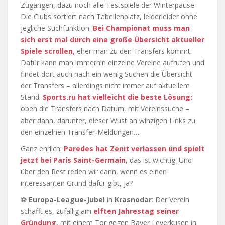
Zugängen, dazu noch alle Testspiele der Winterpause.
Die Clubs sortiert nach Tabellenplatz, leiderleider ohne
jegliche Suchfunktion.
Bei Championat muss man
sich erst mal durch eine große Übersicht aktueller
Spiele scrollen,
eher man zu den Transfers kommt.
Dafür kann man immerhin einzelne Vereine aufrufen und
findet dort auch nach ein wenig Suchen die Übersicht
der Transfers – allerdings nicht immer auf aktuellem
Stand.
Sports.ru hat vielleicht die beste Lösung:
oben die Transfers nach Datum, mit Vereinssuche –
aber dann, darunter, dieser Wust an winzigen Links zu
den einzelnen Transfer-Meldungen…
Ganz ehrlich:
Paredes hat Zenit verlassen und spielt
jetzt bei Paris Saint-Germain
, das ist wichtig. Und
über den Rest reden wir dann, wenn es einen
interessanten Grund dafür gibt, ja?
⚽
Europa-League-Jubel
in
Krasnodar
: Der Verein
schafft es, zufällig am
elften Jahrestag seiner
Gründung
, mit einem Tor gegen Bayer Leverkusen in