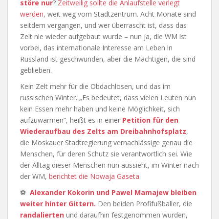
störe nur
?
Zeitweilig sollte die Anlaufstelle verlegt
werden
, weit weg vom Stadtzentrum. Acht Monate sind
seitdem vergangen, und wer überrascht ist, dass das
Zelt nie wieder aufgebaut wurde – nun ja, die WM ist
vorbei, das internationale Interesse am Leben in
Russland ist geschwunden, aber die Mächtigen, die sind
geblieben.
Kein Zelt mehr für die Obdachlosen, und das im
russischen Winter. „Es bedeutet, dass vielen Leuten nun
kein Essen mehr haben und keine Möglichkeit, sich
aufzuwärmen“, heißt es in einer
Petition für den
Wiederaufbau des Zelts am Dreibahnhofsplatz
,
die Moskauer Stadtregierung vernachlässige genau die
Menschen, für deren Schutz sie verantwortlich sei. Wie
der Alltag dieser Menschen nun aussieht, im Winter nach
der WM,
berichtet die Nowaja Gaseta
.
⚽
Alexander Kokorin und Pawel Mamajew bleiben
weiter hinter Gittern.
Den beiden Profifußballer, die
randalierten
und daraufhin festgenommen wurden,