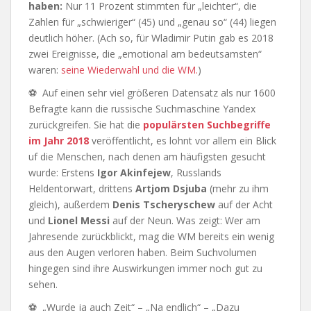
haben:
Nur 11 Prozent stimmten für „leichter“, die
Zahlen für „schwieriger“ (45) und „genau so“ (44) liegen
deutlich höher. (Ach so, für Wladimir Putin gab es 2018
zwei Ereignisse, die „emotional am bedeutsamsten“
waren:
seine Wiederwahl und die WM.
)
⚽ Auf einen sehr viel größeren Datensatz als nur 1600
Befragte kann die russische Suchmaschine Yandex
zurückgreifen. Sie hat die
populärsten Suchbegriffe
im Jahr 2018
veröffentlicht, es lohnt vor allem ein Blick
uf die Menschen, nach denen am häufigsten gesucht
wurde: Erstens
Igor Akinfejew
, Russlands
Heldentorwart, drittens
Artjom Dsjuba
(mehr zu ihm
gleich), außerdem
Denis Tscheryschew
auf der Acht
und
Lionel Messi
auf der Neun. Was zeigt: Wer am
Jahresende zurückblickt, mag die WM bereits ein wenig
aus den Augen verloren haben. Beim Suchvolumen
hingegen sind ihre Auswirkungen immer noch gut zu
sehen.
⚽ „Wurde ja auch Zeit“ – „Na endlich“ – „Dazu