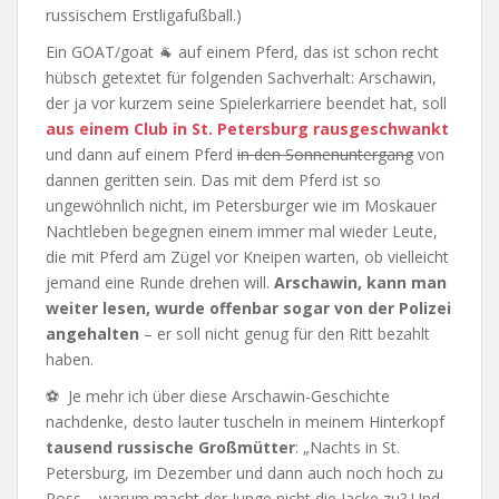
russischem Erstligafußball.)
Ein GOAT/goat 🐐 auf einem Pferd, das ist schon recht
hübsch getextet für folgenden Sachverhalt: Arschawin,
der ja vor kurzem seine Spielerkarriere beendet hat, soll
aus einem Club in St. Petersburg rausgeschwankt
und dann auf einem Pferd
in den Sonnenuntergang
von
dannen geritten sein. Das mit dem Pferd ist so
ungewöhnlich nicht, im Petersburger wie im Moskauer
Nachtleben begegnen einem immer mal wieder Leute,
die mit Pferd am Zügel vor Kneipen warten, ob vielleicht
jemand eine Runde drehen will.
Arschawin, kann man
weiter lesen, wurde offenbar sogar von der Polizei
angehalten
– er soll nicht genug für den Ritt bezahlt
haben.
⚽ Je mehr ich über diese Arschawin-Geschichte
nachdenke, desto lauter tuscheln in meinem Hinterkopf
tausend russische Großmütter
: „Nachts in St.
Petersburg, im Dezember und dann auch noch hoch zu
Ross – warum macht der Junge nicht die Jacke zu? Und