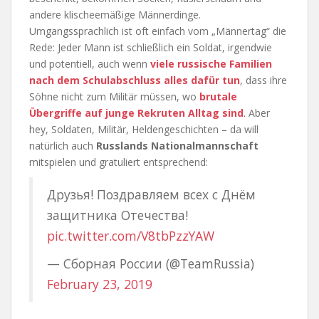
andere klischeemäßige Männerdinge.
Umgangssprachlich ist oft einfach vom „Männertag“ die
Rede: Jeder Mann ist schließlich ein Soldat, irgendwie
und potentiell, auch wenn
viele russische Familien
nach dem Schulabschluss alles dafür tun
, dass ihre
Söhne nicht zum Militär müssen, wo
brutale
Übergriffe auf junge Rekruten Alltag sind
. Aber
hey, Soldaten, Militär, Heldengeschichten – da will
natürlich auch
Russlands Nationalmannschaft
mitspielen und gratuliert entsprechend:
Друзья! Поздравляем всех с Днём
защитника Отечества!
pic.twitter.com/V8tbPzzYAW
— Сборная России (@TeamRussia)
February 23, 2019