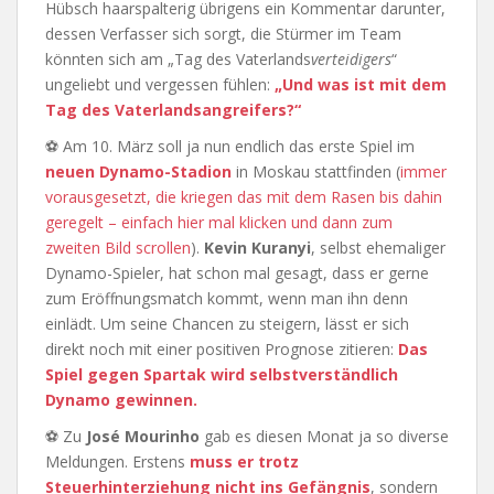
Hübsch haarspalterig übrigens ein Kommentar darunter,
dessen Verfasser sich sorgt, die Stürmer im Team
könnten sich am „Tag des Vaterlands
verteidigers
“
ungeliebt und vergessen fühlen:
„Und was ist mit dem
Tag des Vaterlandsangreifers?“
⚽ Am 10. März soll ja nun endlich das erste Spiel im
neuen Dynamo-Stadion
in Moskau stattfinden (
immer
vorausgesetzt, die kriegen das mit dem Rasen bis dahin
geregelt – einfach hier mal klicken und dann zum
zweiten Bild scrollen
).
Kevin Kuranyi
, selbst ehemaliger
Dynamo-Spieler, hat schon mal gesagt, dass er gerne
zum Eröffnungsmatch kommt, wenn man ihn denn
einlädt. Um seine Chancen zu steigern, lässt er sich
direkt noch mit einer positiven Prognose zitieren:
Das
Spiel gegen Spartak wird selbstverständlich
Dynamo gewinnen.
⚽ Zu
José Mourinho
gab es diesen Monat ja so diverse
Meldungen. Erstens
muss er trotz
Steuerhinterziehung nicht ins Gefängnis
, sondern