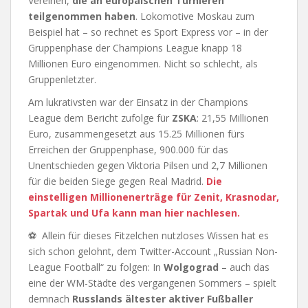
Vereinen,
die an europäischen Turnieren
teilgenommen haben
. Lokomotive Moskau zum
Beispiel hat – so rechnet es Sport Express vor – in der
Gruppenphase der Champions League knapp 18
Millionen Euro eingenommen. Nicht so schlecht, als
Gruppenletzter.
Am lukrativsten war der Einsatz in der Champions
League dem Bericht zufolge für
ZSKA
: 21,55 Millionen
Euro, zusammengesetzt aus 15.25 Millionen fürs
Erreichen der Gruppenphase, 900.000 für das
Unentschieden gegen Viktoria Pilsen und 2,7 Millionen
für die beiden Siege gegen Real Madrid.
Die
einstelligen Millionenerträge für Zenit, Krasnodar,
Spartak und Ufa kann man hier nachlesen.
⚽ Allein für dieses Fitzelchen nutzloses Wissen hat es
sich schon gelohnt, dem Twitter-Account „Russian Non-
League Football“ zu folgen: In
Wolgograd
– auch das
eine der WM-Städte des vergangenen Sommers – spielt
demnach
Russlands ältester aktiver Fußballer