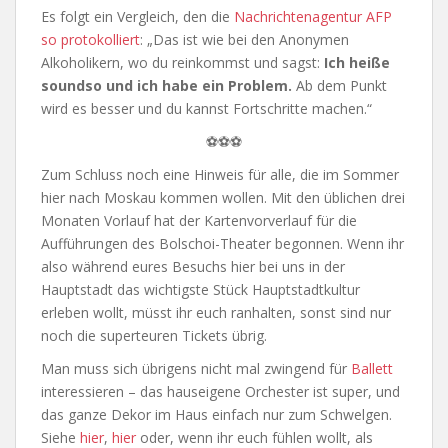
Es folgt ein Vergleich, den die
Nachrichtenagentur AFP
so protokolliert
: „Das ist wie bei den Anonymen
Alkoholikern, wo du reinkommst und sagst:
Ich heiße
soundso und ich habe ein Problem.
Ab dem Punkt
wird es besser und du kannst Fortschritte machen.“
⚽⚽⚽
Zum Schluss noch eine Hinweis für alle, die im Sommer
hier nach Moskau kommen wollen. Mit den üblichen drei
Monaten Vorlauf hat der Kartenvorverlauf für die
Aufführungen des Bolschoi-Theater begonnen. Wenn ihr
also während eures Besuchs hier bei uns in der
Hauptstadt das wichtigste Stück Hauptstadtkultur
erleben wollt, müsst ihr euch ranhalten, sonst sind nur
noch die superteuren Tickets übrig.
Man muss sich übrigens nicht mal zwingend für
Ballett
interessieren – das hauseigene Orchester ist super, und
das ganze Dekor im Haus einfach nur zum Schwelgen.
Siehe
hier
,
hier
oder, wenn ihr euch fühlen wollt, als