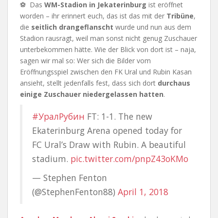
⚽ Das
WM-Stadion in Jekaterinburg
ist eröffnet
worden – ihr erinnert euch, das ist das mit der
Tribüne
,
die
seitlich drangeflanscht
wurde und nun aus dem
Stadion rausragt, weil man sonst nicht genug Zuschauer
unterbekommen hätte. Wie der Blick von dort ist – naja,
sagen wir mal so: Wer sich die Bilder vom
Eröffnungsspiel zwischen den FK Ural und Rubin Kasan
ansieht, stellt jedenfalls fest, dass sich dort
durchaus
einige Zuschauer niedergelassen hatten
.
#УралРубин
FT: 1-1. The new
Ekaterinburg Arena opened today for
FC Ural’s Draw with Rubin. A beautiful
stadium.
pic.twitter.com/pnpZ43oKMo
— Stephen Fenton
(@StephenFenton88)
April 1, 2018