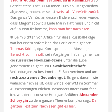
Veruntreuung beim Stadionbau in Kaliningrad
vor
Gericht steht. Fast 30 Millionen Euro soll Magomedow
abgezweigt haben, er selbst
weist alle Vorwürfe zurück
.
Das ganze Verhör, an dessen Ende entschieden wurde,
dass Magomedow bis Ende Mai in Haft muss und nicht
auf Kaution freikommt,
kann man hier nachlesen
.
⚽ Beim Sichten von Artikeln für diese Russball-Folge
war bei einem sofort klar, dass er hier rein gehört:
Thomas Körbel
, dpa-Korrespondent in Moskau, und
Benedikt von Imhoff
, sein Vorgänger, haben gemeinsam
die
russische Hooligan-Szene
unter die Lupe
genommen: Es geht um
Gewaltbereitschaft
,
Verbindungen zu bestimmten Fußballvereinen und um
rechtsextremes Gedankengut
. Es geht darum, wie
wahrscheinlich es ist, dass wir bei der WM im Sommer
Ausschreitungen erleben. Besonders interessant fand
ich, was der notorische Hooligan-Anführer
Alexander
Schprygin
zu dem ganzen Themenkomplex sagt.
Den
ganzen Text zum Nachlesen gibt es hier.