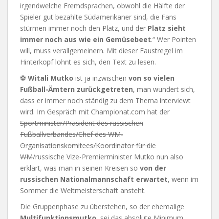
irgendwelche Fremdsprachen, obwohl die Hälfte der
Spieler gut bezahlte Südamerikaner sind, die Fans
stürmen immer noch den Platz, und der
Platz sieht
immer noch aus wie ein Gemüsebeet
.“ Wer Pointen
will, muss verallgemeinern. Mit dieser Faustregel im
Hinterkopf lohnt es sich, den Text zu lesen.
⚽
Witali Mutko
ist ja inzwischen
von so vielen
Fußball-Ämtern zurückgetreten
, man wundert sich,
dass er immer noch ständig zu dem Thema interviewt
wird. Im Gespräch mit Championat.com hat der
Sportminister/Präsident des russischen
Fußballverbandes/Chef des WM-
Organisationskomitees/Koordinator für die
WM
/russische Vize-Premierminister Mutko nun also
erklärt, was man in seinen Kreisen so
von der
russischen Nationalmannschaft erwartet
, wenn im
Sommer die Weltmeisterschaft ansteht.
Die Gruppenphase zu überstehen, so der ehemalige
Multifunktionsmutko
, sei das absolute Minimum.