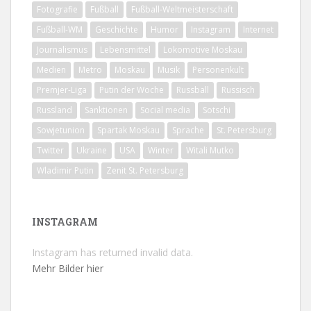
Fotografie
Fußball
Fußball-Weltmeisterschaft
Fußball-WM
Geschichte
Humor
Instagram
Internet
Journalismus
Lebensmittel
Lokomotive Moskau
Medien
Metro
Moskau
Musik
Personenkult
Premjer-Liga
Putin der Woche
Russball
Russisch
Russland
Sanktionen
Social media
Sotschi
Sowjetunion
Spartak Moskau
Sprache
St. Petersburg
Twitter
Ukraine
USA
Winter
Witali Mutko
Wladimir Putin
Zenit St. Petersburg
INSTAGRAM
Instagram has returned invalid data.
Mehr Bilder hier