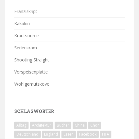
Franziskript
Kakakiri
Krautsource
Serienkram
Shooting Straight
Vorspeisenplatte
Wohlgemutskovo
SCHLAGWÖRTER
Alltag
Architektur
Bücher
China
Chor
Deutschland
England
Essen
Facebook
FIFA