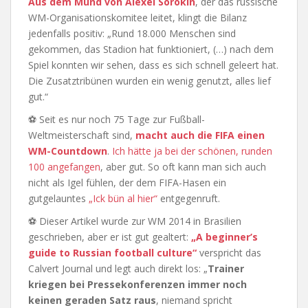
Aus dem Mund von Alexei Sorokin
, der das russische
WM-Organisationskomitee leitet, klingt die Bilanz
jedenfalls positiv: „Rund 18.000 Menschen sind
gekommen, das Stadion hat funktioniert, (…) nach dem
Spiel konnten wir sehen, dass es sich schnell geleert hat.
Die Zusatztribünen wurden ein wenig genutzt, alles lief
gut.“
⚽ Seit es nur noch 75 Tage zur Fußball-
Weltmeisterschaft sind,
macht auch die FIFA einen
WM-Countdown
.
Ich hätte ja bei der schönen, runden
100 angefangen
, aber gut. So oft kann man sich auch
nicht als Igel fühlen, der dem FIFA-Hasen ein
gutgelauntes
„Ick bün al hier“
entgegenruft.
⚽ Dieser Artikel wurde zur WM 2014 in Brasilien
geschrieben, aber er ist gut gealtert:
„A beginner’s
guide to Russian football culture“
verspricht das
Calvert Journal und legt auch direkt los: „
Trainer
kriegen bei Pressekonferenzen immer noch
keinen geraden Satz raus
, niemand spricht