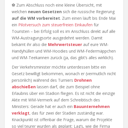
⚽ Zum Abschluss noch eine kleine Übersicht, mit
welchen
neuen Gesetzen
sich die russische Regierung
auf die WM vorbereitet
. Zum einen läuft bis Ende Mai
ein
Pilotversuch zum steuerfreien Einkaufen
für
Touristen – bei Erfolg soll es im Anschluss direkt auf alle
WM-Austragungsorte ausgedehnt werden. Damit
bekämt ihr also die
Mehrwertsteuer
auf eure WM-
Handyhüllen und WM-Hoodies und WM-Federmäppchen
und WM-Teekannen zurück (ja, das gibt’s alles wirklich).
Der Verkehrsminister möchte unterdessen bitte ein
Gesetz bewilligt bekommen, wonach er (vermutlich nicht
persönlich) während des Turniers
Drohnen
abschießen
lassen darf, die zum Beispiel ohne
Erlaubnis über ein Stadion fliegen. Es ist nicht die einzige
Akte mit WM-Vermerk auf dem Schreibtisch des
Ministers: Gerade hat er auch ein
Bauunternehmen
verklagt
, das für zwei der Stadien zuständig war.
Knackpunkt ist offenbar die Frage, warum die Projekte
so viel teurer wurden als geplant: Lag’s, wie die Firma