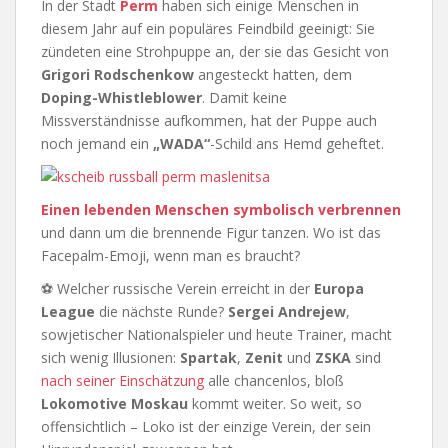
In der Stadt
Perm
haben sich einige Menschen in
diesem Jahr auf ein populäres Feindbild geeinigt: Sie
zündeten eine Strohpuppe an, der sie das Gesicht von
Grigori Rodschenkow
angesteckt hatten, dem
Doping-Whistleblower
. Damit keine
Missverständnisse aufkommen, hat der Puppe auch
noch jemand ein
„WADA“
-Schild ans Hemd geheftet.
Einen lebenden Menschen symbolisch verbrennen
und dann um die brennende Figur tanzen. Wo ist das
Facepalm-Emoji, wenn man es braucht?
⚽ Welcher russische Verein erreicht in der
Europa
League
die nächste Runde?
Sergei Andrejew
,
sowjetischer Nationalspieler und heute Trainer, macht
sich wenig Illusionen:
Spartak
,
Zenit
und
ZSKA
sind
nach seiner Einschätzung
alle chancenlos, bloß
Lokomotive Moskau
kommt weiter. So weit, so
offensichtlich – Loko ist der einzige Verein, der sein