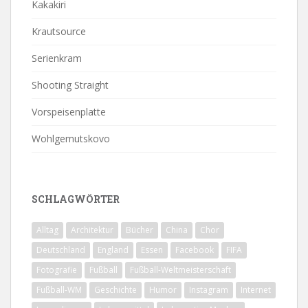
Kakakiri
Krautsource
Serienkram
Shooting Straight
Vorspeisenplatte
Wohlgemutskovo
SCHLAGWÖRTER
Alltag
Architektur
Bücher
China
Chor
Deutschland
England
Essen
Facebook
FIFA
Fotografie
Fußball
Fußball-Weltmeisterschaft
Fußball-WM
Geschichte
Humor
Instagram
Internet