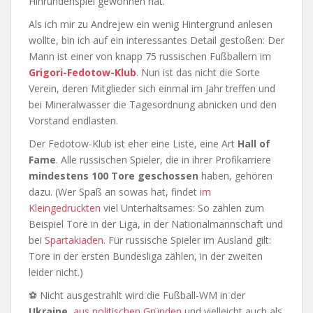
Hinrundenspiel gewonnen hat.
Als ich mir zu Andrejew ein wenig Hintergrund anlesen
wollte, bin ich auf ein interessantes Detail gestoßen: Der
Mann ist einer von knapp 75 russischen Fußballern im
Grigori-Fedotow-Klub
. Nun ist das nicht die Sorte
Verein, deren Mitglieder sich einmal im Jahr treffen und
bei Mineralwasser die Tagesordnung abnicken und den
Vorstand endlasten.
Der Fedotow-Klub ist eher eine Liste, eine Art
Hall of
Fame
. Alle russischen Spieler, die in ihrer Profikarriere
mindestens 100 Tore geschossen
haben, gehören
dazu. (Wer Spaß an sowas hat, findet
im
Kleingedruckten
viel Unterhaltsames: So zählen zum
Beispiel Tore in der Liga, in der Nationalmannschaft und
bei
Spartakiaden
. Für russische Spieler im Ausland gilt:
Tore in der ersten Bundesliga zählen, in der zweiten
leider nicht.)
⚽ Nicht ausgestrahlt wird die Fußball-WM in der
Ukraine
,
aus politischen Gründen
und vielleicht auch als