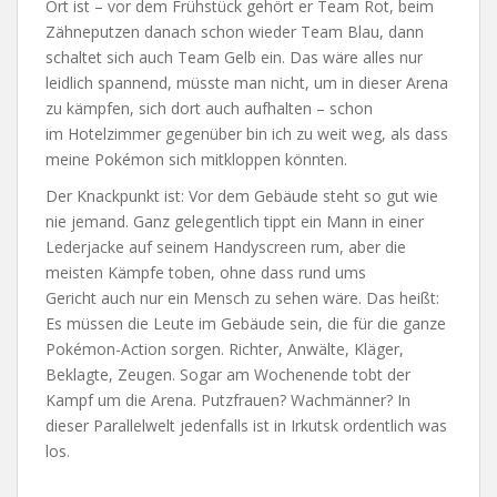
Ort ist – vor dem Frühstück gehört er Team Rot, beim
Zähneputzen danach schon wieder Team Blau, dann
schaltet sich auch Team Gelb ein. Das wäre alles nur
leidlich spannend, müsste man nicht, um in dieser Arena
zu kämpfen, sich dort auch aufhalten – schon
im Hotelzimmer gegenüber bin ich zu weit weg, als dass
meine Pokémon sich mitkloppen könnten.
Der Knackpunkt ist: Vor dem Gebäude steht so gut wie
nie jemand. Ganz gelegentlich tippt ein Mann in einer
Lederjacke auf seinem Handyscreen rum, aber die
meisten Kämpfe toben, ohne dass rund ums
Gericht auch nur ein Mensch zu sehen wäre. Das heißt:
Es müssen die Leute im Gebäude sein, die für die ganze
Pokémon-Action sorgen. Richter, Anwälte, Kläger,
Beklagte, Zeugen. Sogar am Wochenende tobt der
Kampf um die Arena. Putzfrauen? Wachmänner? In
dieser Parallelwelt jedenfalls ist in Irkutsk ordentlich was
los.