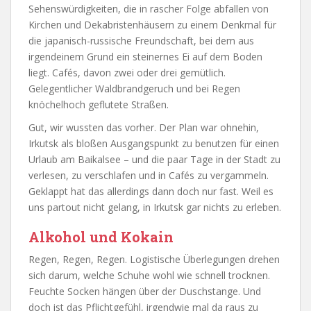
Sehenswürdigkeiten, die in rascher Folge abfallen von
Kirchen und Dekabristenhäusern zu einem Denkmal für
die japanisch-russische Freundschaft, bei dem aus
irgendeinem Grund ein steinernes Ei auf dem Boden
liegt. Cafés, davon zwei oder drei gemütlich.
Gelegentlicher Waldbrandgeruch und bei Regen
knöchelhoch geflutete Straßen.
Gut, wir wussten das vorher. Der Plan war ohnehin,
Irkutsk als bloßen Ausgangspunkt zu benutzen für einen
Urlaub am Baikalsee – und die paar Tage in der Stadt zu
verlesen, zu verschlafen und in Cafés zu vergammeln.
Geklappt hat das allerdings dann doch nur fast. Weil es
uns partout nicht gelang, in Irkutsk gar nichts zu erleben.
Alkohol und Kokain
Regen, Regen, Regen. Logistische Überlegungen drehen
sich darum, welche Schuhe wohl wie schnell trocknen.
Feuchte Socken hängen über der Duschstange. Und
doch ist das Pflichtgefühl, irgendwie mal da raus zu