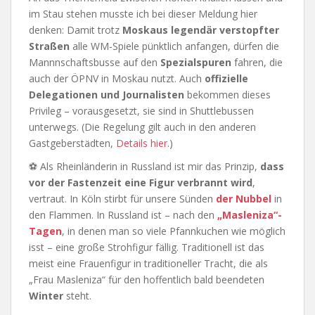
im Stau stehen musste ich bei dieser Meldung hier
denken: Damit trotz
Moskaus legendär verstopfter
Straßen
alle WM-Spiele pünktlich anfangen, dürfen die
Mannnschaftsbusse auf den
Spezialspuren
fahren, die
auch der ÖPNV in Moskau nutzt. Auch
offizielle
Delegationen und Journalisten
bekommen dieses
Privileg – vorausgesetzt, sie sind in Shuttlebussen
unterwegs. (Die Regelung gilt auch in den anderen
Gastgeberstädten,
Details hier
.)
⚽ Als Rheinländerin in Russland ist mir das Prinzip,
dass
vor der Fastenzeit eine Figur verbrannt wird
,
vertraut. In Köln stirbt für unsere Sünden
der Nubbel
in
den Flammen. In Russland ist – nach den
„Masleniza“-
Tagen
, in denen man so viele Pfannkuchen wie möglich
isst – eine große Strohfigur fällig. Traditionell ist das
meist eine Frauenfigur in traditioneller Tracht, die als
„Frau Masleniza“ für den hoffentlich bald beendeten
Winter
steht.