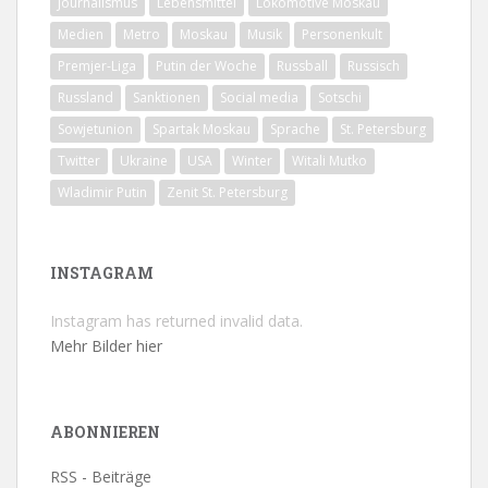
Journalismus
Lebensmittel
Lokomotive Moskau
Medien
Metro
Moskau
Musik
Personenkult
Premjer-Liga
Putin der Woche
Russball
Russisch
Russland
Sanktionen
Social media
Sotschi
Sowjetunion
Spartak Moskau
Sprache
St. Petersburg
Twitter
Ukraine
USA
Winter
Witali Mutko
Wladimir Putin
Zenit St. Petersburg
INSTAGRAM
Instagram has returned invalid data.
Mehr Bilder hier
ABONNIEREN
RSS - Beiträge