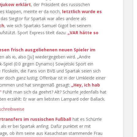
Djukow erklärt
, der Präsident des russischen
 es klappen, meinte er da noch,
letztlich wurde es
n das Siegtor für Spartak war alles andere als
ch
, wie sich Spartaks Samuel Gigot bei seinem
ufstützt. Sport Express titelt dazu:
„VAR hätte so
esen frisch ausgeliehenen neuen Spieler im
 als ю, also [ju] wiedergegeben wird. „Andre
ak-Spiel (0:0 gegen Dynamo) Sowjetski Sport ein
 Floskeln, die Fans von BVB und Spartak seien sich
r doch ganz lustig: Offenbar ist in der Umkleide einer
gekommen und hat sinngemäß gesagt:
„Hey, ich hab
“
Fühlt man sich da geehrt? Alt? Schürrle jedenfalls hat
ten erzählt: Er war am liebsten Lampard oder Ballack.
transfers im russischen Fußball
hat es Schürrle
 als er bei Spartak anfing. Dafür punktet er mit
frage, ob ihm seine aus Kasachstan stammende Frau