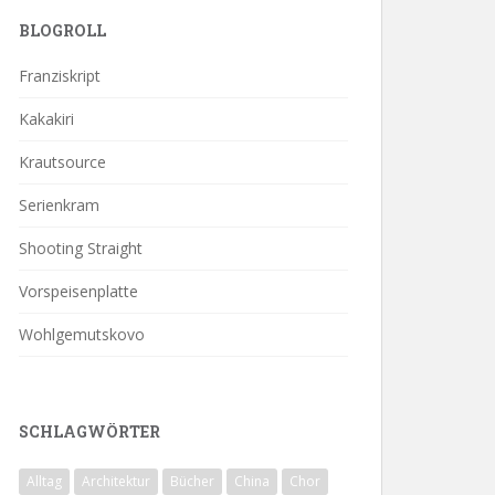
BLOGROLL
Franziskript
Kakakiri
Krautsource
Serienkram
Shooting Straight
Vorspeisenplatte
Wohlgemutskovo
SCHLAGWÖRTER
Alltag
Architektur
Bücher
China
Chor