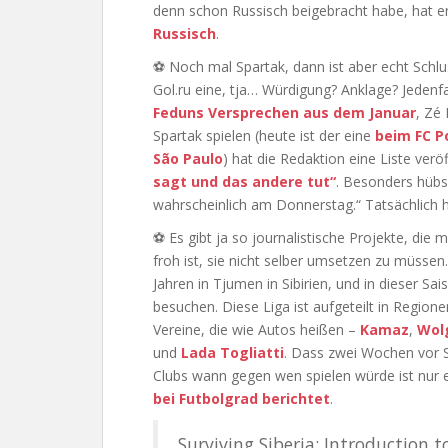
denn schon Russisch beigebracht habe, hat er
Russisch
.
⚽ Noch mal Spartak, dann ist aber echt Schlu
Gol.ru eine, tja… Würdigung? Anklage? Jedenf
Feduns Versprechen aus dem Januar
, Zé
Spartak spielen (heute ist der eine
beim FC P
São Paulo
) hat die Redaktion eine Liste veröf
sagt und das andere tut“
. Besonders hübs
wahrscheinlich am Donnerstag.“ Tatsächlich h
⚽ Es gibt ja so journalistische Projekte, die
froh ist, sie nicht selber umsetzen zu müssen.
Jahren in Tjumen in Sibirien, und in dieser Sai
besuchen. Diese Liga ist aufgeteilt in Regione
Vereine, die wie Autos heißen –
Kamaz
,
Wol
und
Lada Togliatti
. Dass zwei Wochen vor S
Clubs wann gegen wen spielen würde ist nur
bei Futbolgrad berichtet
.
Surviving Siberia: Introduction