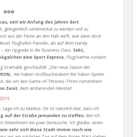
⚽⚽⚽
au, seit wir Anfang des Jahres dort
t, gelegentlich sentimental zu werden und zu
hon aus der Ferne an den Hals wirft, war dann doch
 dieser Flughafen-Parodie, als auf dem Handy
 – ein Upgrade in die Business Class.
Sekt,
ägelchen eine Sport Express
, Flugcharme rundum.
g Dramatik geschaufelt: „Die neue Saison der
HRON
„. Wir haben Großbuchstaben! Wir haben Spieler
KA, die um den Game-of-Thrones-Thron rumstehen!
on Zenit
, dem amtierenden Meister!
ge ich zu Markus: Dir ist natürlich klar, dass ich
lig auf der Straße jemanden zu treffen
, den ich
en Einwohnern ein paar Geräusche. Ich glaube, einen
wie sehr sich diese Stadt immer noch wie
 dass wir am nächsten Tag auf dem Roten Platz stehen