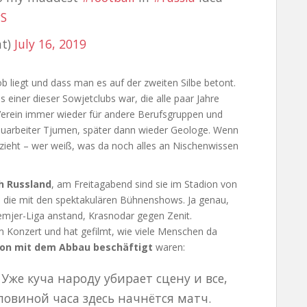
wS
nt)
July 16, 2019
b liegt und dass man es auf der zweiten Silbe betont.
s einer dieser Sowjetclubs war, die alle paar Jahre
erein immer wieder für andere Berufsgruppen und
auarbeiter Tjumen, später dann wieder Geologe. Wenn
chzieht – wer weiß, was da noch alles an Nischenwissen
h Russland
, am Freitagabend sind sie im Stadion von
 die mit den spektakulären Bühnenshows. Ja genau,
emjer-Liga anstand, Krasnodar gegen Zenit.
 Konzert und hat gefilmt, wie viele Menschen da
hon mit dem Abbau beschäftigt
waren:
Уже куча народу убирает сцену и все,
оловиной часа здесь начнётся матч.