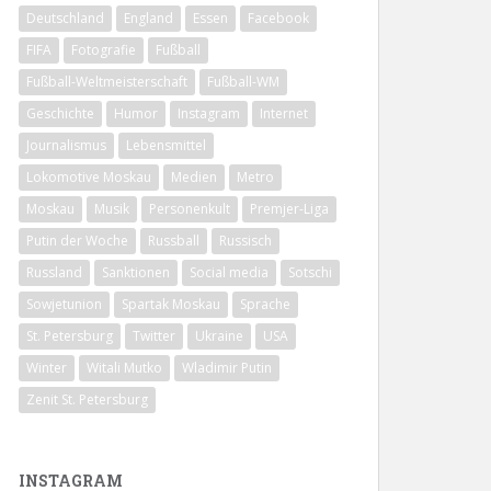
Deutschland
England
Essen
Facebook
FIFA
Fotografie
Fußball
Fußball-Weltmeisterschaft
Fußball-WM
Geschichte
Humor
Instagram
Internet
Journalismus
Lebensmittel
Lokomotive Moskau
Medien
Metro
Moskau
Musik
Personenkult
Premjer-Liga
Putin der Woche
Russball
Russisch
Russland
Sanktionen
Social media
Sotschi
Sowjetunion
Spartak Moskau
Sprache
St. Petersburg
Twitter
Ukraine
USA
Winter
Witali Mutko
Wladimir Putin
Zenit St. Petersburg
INSTAGRAM