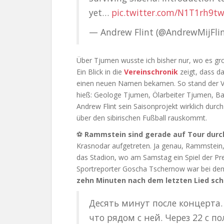
yet…
pic.twitter.com/N1T1rh9t
— Andrew Flint (@AndrewMijFli
Über Tjumen wusste ich bisher nur, wo es gro
Ein Blick in die
Vereinschronik
zeigt, dass da
einen neuen Namen bekamen. So stand der V
hieß: Geologe Tjumen, Ölarbeiter Tjumen, B
Andrew Flint sein Saisonprojekt wirklich dur
über den sibirischen Fußball rauskommt.
⚽
Rammstein sind gerade auf Tour durc
Krasnodar aufgetreten. Ja genau, Rammstein,
das Stadion, wo am Samstag ein Spiel der Pr
Sportreporter Goscha Tschernow war bei dem
zehn Minuten nach dem letzten Lied sc
Десять минут после концерта. 
что рядом с ней. Через 22 с п