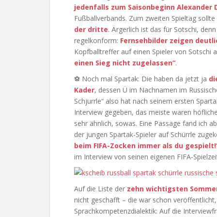
jedenfalls zum Saisonbeginn Alexander 
Fußballverbands. Zum zweiten Spieltag sollte
der dritte
. Ärgerlich ist das für Sotschi, den
regelkonform:
Fernsehbilder zeigen deutli
Kopfballtreffer auf einen Spieler von Sotschi a
einen Sieg nicht zugelassen“
.
⚽ Noch mal Spartak: Die haben da jetzt ja
di
Kader
, dessen Ü im Nachnamen im Russischen
Schjurrle“ also hat nach seinem ersten Spart
Interview gegeben, das meiste waren höfliche
sehr ähnlich, sowas. Eine Passage fand ich abe
der jungen Spartak-Spieler auf Schürrle zu
beim FIFA-Zocken immer als du gespielt!
im Interview von seinen eigenen FIFA-Spielzei
Auf die Liste der
zehn wichtigsten Sommer
nicht geschafft – die war schon veröffentlicht,
Sprachkompetenzdialektik: Auf die Interview