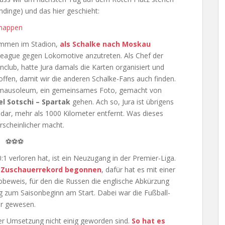
ndinge) und das hier geschieht:
sammen im Stadion,
als Schalke nach Moskau
League gegen Lokomotive anzutreten. Als Chef der
nclub, hatte Jura damals die Karten organisiert und
fen, damit wir die anderen Schalke-Fans auch finden.
inmausoleum, ein gemeinsames Foto, gemacht von
el Sotschi – Spartak
gehen. Ach so, Jura ist übrigens
ar, mehr als 1000 Kilometer entfernt. Was dieses
rscheinlicher macht.
⚽⚽⚽
1 verloren hat, ist ein Neuzugang in der Premier-Liga.
 Zuschauerrekord begonnen
, dafür hat es mit einer
beweis, für den die Russen die englische Abkürzung
 zum Saisonbeginn am Start. Dabei war die Fußball-
r gewesen.
 der Umsetzung nicht einig geworden sind.
So hat es