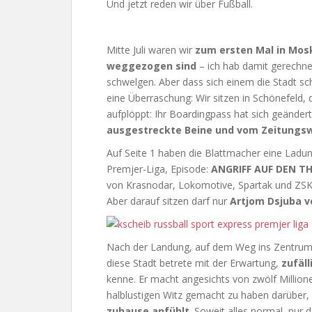
Und jetzt reden wir über Fußball.
Mitte Juli waren wir
zum ersten Mal in Mosk
weggezogen sind
– ich hab damit gerechne
schwelgen. Aber dass sich einem die Stadt sc
eine Überraschung: Wir sitzen in Schönefeld,
aufplöppt: Ihr Boardingpass hat sich geändert
ausgestreckte Beine und vom Zeitungsw
Auf Seite 1 haben die Blattmacher eine Ladun
Premjer-Liga, Episode:
ANGRIFF AUF DEN T
von Krasnodar, Lokomotive, Spartak und ZS
Aber darauf sitzen darf nur
Artjom Dsjuba v
Nach der Landung, auf dem Weg ins Zentrum, sa
diese Stadt betrete mit der Erwartung,
zufäl
kenne. Er macht angesichts von zwölf Million
halblustigen Witz gemacht zu haben darüber,
zuhause anfühlt
. Soweit alles normal, nur