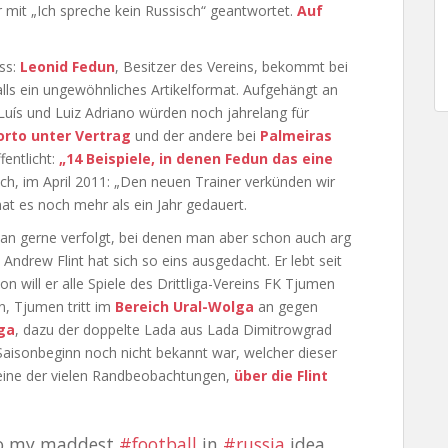
 mit „Ich spreche kein Russisch“ geantwortet.
Auf
ss:
Leonid Fedun
, Besitzer des Vereins, bekommt bei
alls ein ungewöhnliches Artikelformat. Aufgehängt an
 Luís und Luiz Adriano würden noch jahrelang für
orto unter Vertrag
und der andere bei
Palmeiras
fentlicht:
„14 Beispiele, in denen Fedun das eine
ch, im April 2011: „Den neuen Trainer verkünden wir
at es noch mehr als ein Jahr gedauert.
 man gerne verfolgt, bei denen man aber schon auch arg
 Andrew Flint hat sich so eins ausgedacht. Er lebt seit
son will er alle Spiele des Drittliga-Vereins FK Tjumen
n, Tjumen tritt im
Bereich Ural-Wolga
an gegen
ga
, dazu der doppelte Lada aus Lada Dimitrowgrad
aisonbeginn noch nicht bekannt war, welcher dieser
 eine der vielen Randbeobachtungen,
über die Flint
 to my maddest
#football
in
#russia
idea