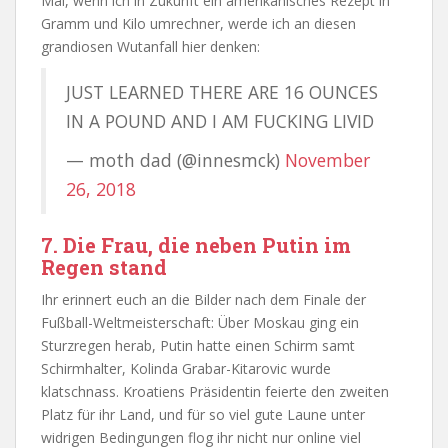
Mal, wenn ich in Zukunft ein amerikanisches Rezept in
Gramm und Kilo umrechner, werde ich an diesen
grandiosen Wutanfall hier denken:
JUST LEARNED THERE ARE 16 OUNCES
IN A POUND AND I AM FUCKING LIVID
— moth dad (@innesmck)
November
26, 2018
7. Die Frau, die neben Putin im
Regen stand
Ihr erinnert euch an die Bilder nach dem Finale der
Fußball-Weltmeisterschaft: Über Moskau ging ein
Sturzregen herab, Putin hatte einen Schirm samt
Schirmhalter, Kolinda Grabar-Kitarovic wurde
klatschnass. Kroatiens Präsidentin feierte den zweiten
Platz für ihr Land, und für so viel gute Laune unter
widrigen Bedingungen flog ihr nicht nur online viel