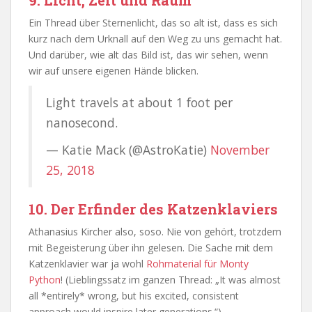
9. Licht, Zeit und Raum
Ein Thread über Sternenlicht, das so alt ist, dass es sich
kurz nach dem Urknall auf den Weg zu uns gemacht hat.
Und darüber, wie alt das Bild ist, das wir sehen, wenn
wir auf unsere eigenen Hände blicken.
Light travels at about 1 foot per
nanosecond.
— Katie Mack (@AstroKatie)
November
25, 2018
10. Der Erfinder des Katzenklaviers
Athanasius Kircher also, soso. Nie von gehört, trotzdem
mit Begeisterung über ihn gelesen. Die Sache mit dem
Katzenklavier war ja wohl
Rohmaterial für Monty
Python
! (Lieblingssatz im ganzen Thread: „It was almost
all *entirely* wrong, but his excited, consistent
approach would inspire later generations.“)