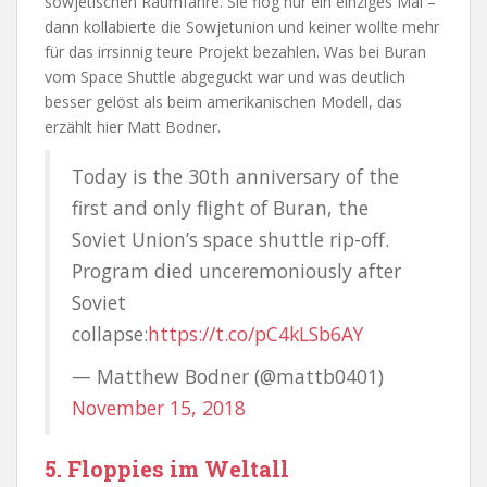
sowjetischen Raumfähre. Sie flog nur ein einziges Mal –
dann kollabierte die Sowjetunion und keiner wollte mehr
für das irrsinnig teure Projekt bezahlen. Was bei Buran
vom Space Shuttle abgeguckt war und was deutlich
besser gelöst als beim amerikanischen Modell, das
erzählt hier Matt Bodner.
Today is the 30th anniversary of the
first and only flight of Buran, the
Soviet Union’s space shuttle rip-off.
Program died unceremoniously after
Soviet
collapse:
https://t.co/pC4kLSb6AY
— Matthew Bodner (@mattb0401)
November 15, 2018
5. Floppies im Weltall