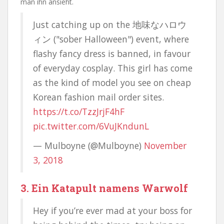
man ihn ansieht.
Just catching up on the 地味なハロウ
ィン ("sober Halloween") event, where
flashy fancy dress is banned, in favour
of everyday cosplay. This girl has come
as the kind of model you see on cheap
Korean fashion mail order sites.
https://t.co/TzzJrjF4hF
pic.twitter.com/6VuJKndunL
— Mulboyne (@Mulboyne)
November
3, 2018
3. Ein Katapult namens Warwolf
Hey if you’re ever mad at your boss for