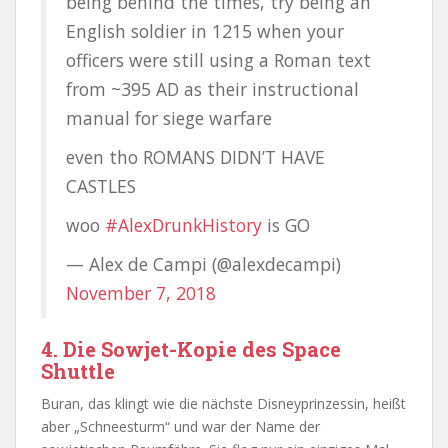
being behind the times, try being an
English soldier in 1215 when your
officers were still using a Roman text
from ~395 AD as their instructional
manual for siege warfare
even tho ROMANS DIDN’T HAVE
CASTLES
woo
#AlexDrunkHistory
is GO
— Alex de Campi (@alexdecampi)
November 7, 2018
4. Die Sowjet-Kopie des Space
Shuttle
Buran, das klingt wie die nächste Disneyprinzessin, heißt
aber „Schneesturm“ und war der Name der