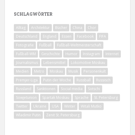
SCHLAGWÖRTER
Alltag
Architektur
Bücher
China
Chor
Deutschland
England
Essen
Facebook
FIFA
Fotografie
Fußball
Fußball-Weltmeisterschaft
Fußball-WM
Geschichte
Humor
Instagram
Internet
Journalismus
Lebensmittel
Lokomotive Moskau
Medien
Metro
Moskau
Musik
Personenkult
Premjer-Liga
Putin der Woche
Russball
Russisch
Russland
Sanktionen
Social media
Sotschi
Sowjetunion
Spartak Moskau
Sprache
St. Petersburg
Twitter
Ukraine
USA
Winter
Witali Mutko
Wladimir Putin
Zenit St. Petersburg