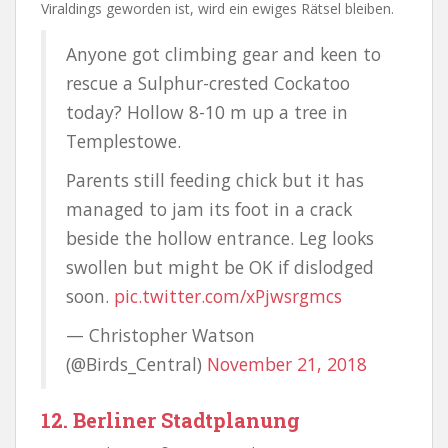
Viraldings geworden ist, wird ein ewiges Rätsel bleiben.
Anyone got climbing gear and keen to
rescue a Sulphur-crested Cockatoo
today? Hollow 8-10 m up a tree in
Templestowe.
Parents still feeding chick but it has
managed to jam its foot in a crack
beside the hollow entrance. Leg looks
swollen but might be OK if dislodged
soon.
pic.twitter.com/xPjwsrgmcs
— Christopher Watson
(@Birds_Central)
November 21, 2018
12. Berliner Stadtplanung