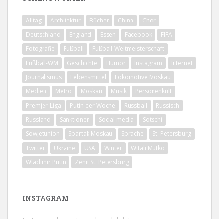
Alltag
Architektur
Bücher
China
Chor
Deutschland
England
Essen
Facebook
FIFA
Fotografie
Fußball
Fußball-Weltmeisterschaft
Fußball-WM
Geschichte
Humor
Instagram
Internet
Journalismus
Lebensmittel
Lokomotive Moskau
Medien
Metro
Moskau
Musik
Personenkult
Premjer-Liga
Putin der Woche
Russball
Russisch
Russland
Sanktionen
Social media
Sotschi
Sowjetunion
Spartak Moskau
Sprache
St. Petersburg
Twitter
Ukraine
USA
Winter
Witali Mutko
Wladimir Putin
Zenit St. Petersburg
INSTAGRAM