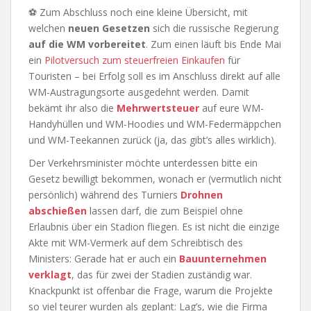
⚽ Zum Abschluss noch eine kleine Übersicht, mit
welchen
neuen Gesetzen
sich die russische Regierung
auf die WM vorbereitet
. Zum einen läuft bis Ende Mai
ein
Pilotversuch zum steuerfreien Einkaufen
für
Touristen – bei Erfolg soll es im Anschluss direkt auf alle
WM-Austragungsorte ausgedehnt werden. Damit
bekämt ihr also die
Mehrwertsteuer
auf eure WM-
Handyhüllen und WM-Hoodies und WM-Federmäppchen
und WM-Teekannen zurück (ja, das gibt’s alles wirklich).
Der Verkehrsminister möchte unterdessen bitte ein
Gesetz bewilligt bekommen, wonach er (vermutlich nicht
persönlich) während des Turniers
Drohnen
abschießen
lassen darf, die zum Beispiel ohne
Erlaubnis über ein Stadion fliegen. Es ist nicht die einzige
Akte mit WM-Vermerk auf dem Schreibtisch des
Ministers: Gerade hat er auch ein
Bauunternehmen
verklagt
, das für zwei der Stadien zuständig war.
Knackpunkt ist offenbar die Frage, warum die Projekte
so viel teurer wurden als geplant: Lag’s, wie die Firma