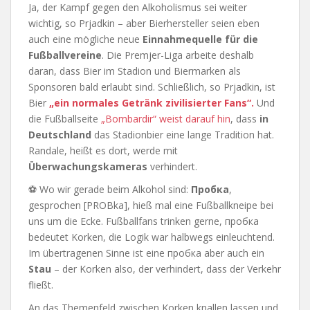
Ja, der Kampf gegen den Alkoholismus sei weiter
wichtig, so Prjadkin – aber Bierhersteller seien eben
auch eine mögliche neue
Einnahmequelle für die
Fußballvereine
. Die Premjer-Liga arbeite deshalb
daran, dass Bier im Stadion und Biermarken als
Sponsoren bald erlaubt sind. Schließlich, so Prjadkin, ist
Bier
„ein normales Getränk zivilisierter Fans“.
Und
die Fußballseite
„Bombardir“ weist darauf hin
, dass
in
Deutschland
das Stadionbier eine lange Tradition hat.
Randale, heißt es dort, werde mit
Überwachungskameras
verhindert.
⚽ Wo wir gerade beim Alkohol sind:
Пробка
,
gesprochen [PROBka], hieß mal eine Fußballkneipe bei
uns um die Ecke. Fußballfans trinken gerne, пробка
bedeutet Korken, die Logik war halbwegs einleuchtend.
Im übertragenen Sinne ist eine пробка aber auch ein
Stau
– der Korken also, der verhindert, dass der Verkehr
fließt.
An das Themenfeld zwischen Korken knallen lassen und