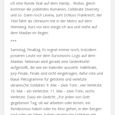
ich eine Runde Skat auf dem Handy… Wobei, gleich
kommen die jodelnden Rumänen, Celebrate Diversity
und so. Dann noch Levina, zum Schluss Frankreich, der
Titel fährt als Ohrwurm mit in der Metro auf dem
Heimweg. Kurz vor eins steige ich aus und stehe auf
dem Maidan im Regen.
***
Samstag, Finaltag. Es regnet immer noch, trotzdem
posieren Leute vor dem Eurovisions-Logo auf dem
Maidan. Nebenan wird gerade eine Gedenktafel
aufgestellt, die wie ein Kalender aussieht. Halbfinale,
Jury-Finale, Finale sind nicht eingetragen, dafür rote und
blaue Piktogramme für getötete und verletzte
ukrainische Soldaten. 9. Mai – zwei Tote , vier Verletzte.
10. Mai – ein Verletzter. 11. Mai – zwei Tote, sechs
Verletzte. Dazu ein Gedicht: „Für jeden von Gott
gegebenen Tag, ob wir arbeiten oder lernen, ein
Rendezvous haben oder ins Kino gehen, in den Bergen
sind oder am Meer, haben ukrainische Soldaten mit