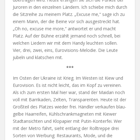
Juroren in den einzelnen Ländern. Ich schiebe mich durch
die Sitzreihe zu meinem Platz. „Excuse me,“ sage ich zu
einem Mann, der die Beine vor sich ausgestreckt hat.
„Oh no, excuse me more,“ antwortet er und macht
Platz. Auf der Bühne erzählt jemand noch schnell, bei
welchen Liedern wir mit dem Handy leuchten sollen.
Vier, drei, zwei, eins, Eurovisions-Melodie. Die Leute
jubeln und klatschen mit.
***
Im Osten der Ukraine ist Krieg. Im Westen ist Kiew und
Eurovision. Es ist nicht leicht, das im Kopf zu vereinen.
Als ich zum ersten Mal hier war, stand der Maidan noch
voll mit Barrikaden, Zelten, Transparenten. Heute ist der
Großteil des Platzes wieder frei. Händler verkaufen blau-
gelbe Haarreifen, Kühlschrankmagneten mit Kiewer
Stadtansichten und Klopapier mit Putin-Konterfei. Wer
mit der Metro fährt, sieht entlang der Rolltreppe drei
Sorten von Werbung: Restaurants, Mode, und die