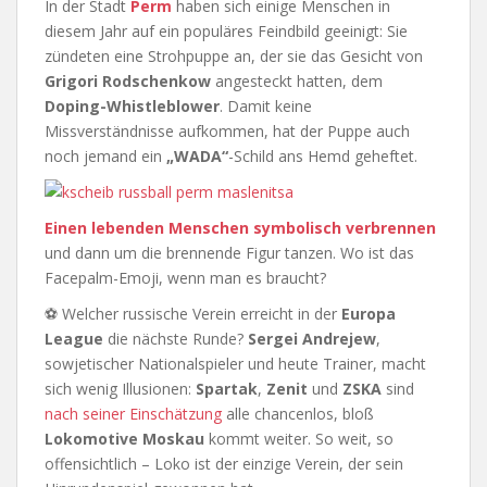
In der Stadt
Perm
haben sich einige Menschen in
diesem Jahr auf ein populäres Feindbild geeinigt: Sie
zündeten eine Strohpuppe an, der sie das Gesicht von
Grigori Rodschenkow
angesteckt hatten, dem
Doping-Whistleblower
. Damit keine
Missverständnisse aufkommen, hat der Puppe auch
noch jemand ein
„WADA“
-Schild ans Hemd geheftet.
Einen lebenden Menschen symbolisch verbrennen
und dann um die brennende Figur tanzen. Wo ist das
Facepalm-Emoji, wenn man es braucht?
⚽ Welcher russische Verein erreicht in der
Europa
League
die nächste Runde?
Sergei Andrejew
,
sowjetischer Nationalspieler und heute Trainer, macht
sich wenig Illusionen:
Spartak
,
Zenit
und
ZSKA
sind
nach seiner Einschätzung
alle chancenlos, bloß
Lokomotive Moskau
kommt weiter. So weit, so
offensichtlich – Loko ist der einzige Verein, der sein