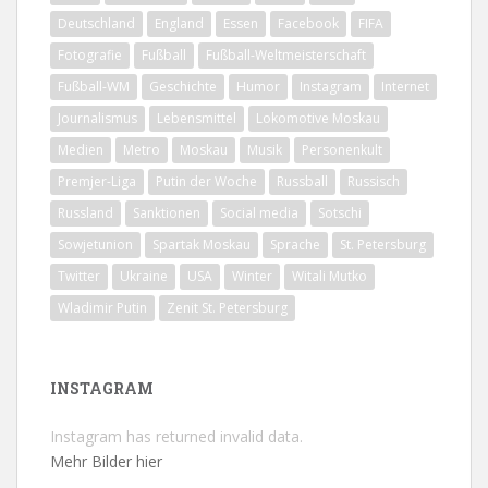
Deutschland
England
Essen
Facebook
FIFA
Fotografie
Fußball
Fußball-Weltmeisterschaft
Fußball-WM
Geschichte
Humor
Instagram
Internet
Journalismus
Lebensmittel
Lokomotive Moskau
Medien
Metro
Moskau
Musik
Personenkult
Premjer-Liga
Putin der Woche
Russball
Russisch
Russland
Sanktionen
Social media
Sotschi
Sowjetunion
Spartak Moskau
Sprache
St. Petersburg
Twitter
Ukraine
USA
Winter
Witali Mutko
Wladimir Putin
Zenit St. Petersburg
INSTAGRAM
Instagram has returned invalid data.
Mehr Bilder hier