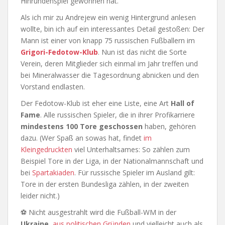
Hinrundenspiel gewonnen hat.
Als ich mir zu Andrejew ein wenig Hintergrund anlesen
wollte, bin ich auf ein interessantes Detail gestoßen: Der
Mann ist einer von knapp 75 russischen Fußballern im
Grigori-Fedotow-Klub
. Nun ist das nicht die Sorte
Verein, deren Mitglieder sich einmal im Jahr treffen und
bei Mineralwasser die Tagesordnung abnicken und den
Vorstand endlasten.
Der Fedotow-Klub ist eher eine Liste, eine Art
Hall of
Fame
. Alle russischen Spieler, die in ihrer Profikarriere
mindestens 100 Tore geschossen
haben, gehören
dazu. (Wer Spaß an sowas hat, findet
im
Kleingedruckten
viel Unterhaltsames: So zählen zum
Beispiel Tore in der Liga, in der Nationalmannschaft und
bei
Spartakiaden
. Für russische Spieler im Ausland gilt:
Tore in der ersten Bundesliga zählen, in der zweiten
leider nicht.)
⚽ Nicht ausgestrahlt wird die Fußball-WM in der
Ukraine
,
aus politischen Gründen
und vielleicht auch als