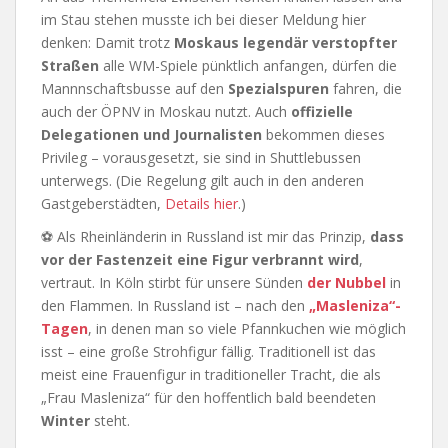
im Stau stehen musste ich bei dieser Meldung hier
denken: Damit trotz
Moskaus legendär verstopfter
Straßen
alle WM-Spiele pünktlich anfangen, dürfen die
Mannnschaftsbusse auf den
Spezialspuren
fahren, die
auch der ÖPNV in Moskau nutzt. Auch
offizielle
Delegationen und Journalisten
bekommen dieses
Privileg – vorausgesetzt, sie sind in Shuttlebussen
unterwegs. (Die Regelung gilt auch in den anderen
Gastgeberstädten,
Details hier
.)
⚽ Als Rheinländerin in Russland ist mir das Prinzip,
dass
vor der Fastenzeit eine Figur verbrannt wird
,
vertraut. In Köln stirbt für unsere Sünden
der Nubbel
in
den Flammen. In Russland ist – nach den
„Masleniza“-
Tagen
, in denen man so viele Pfannkuchen wie möglich
isst – eine große Strohfigur fällig. Traditionell ist das
meist eine Frauenfigur in traditioneller Tracht, die als
„Frau Masleniza“ für den hoffentlich bald beendeten
Winter
steht.