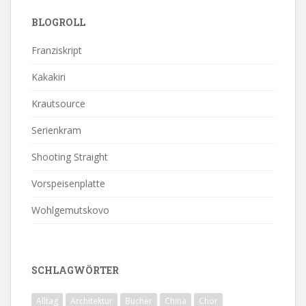
BLOGROLL
Franziskript
Kakakiri
Krautsource
Serienkram
Shooting Straight
Vorspeisenplatte
Wohlgemutskovo
SCHLAGWÖRTER
Alltag
Architektur
Bücher
China
Chor