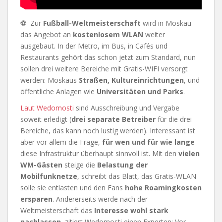
⚽ Zur
Fußball-Weltmeisterschaft
wird in Moskau
das Angebot an
kostenlosem WLAN
weiter
ausgebaut. In der Metro, im Bus, in Cafés und
Restaurants gehört das schon jetzt zum Standard, nun
sollen drei weitere Bereiche mit Gratis-WIFI versorgt
werden: Moskaus
Straßen, Kultureinrichtungen
, und
öffentliche Anlagen wie
Universitäten und Parks
.
Laut Wedomosti
sind Ausschreibung und Vergabe
soweit erledigt (
drei separate Betreiber
für die drei
Bereiche, das kann noch lustig werden). Interessant ist
aber vor allem die Frage,
für wen und für wie lange
diese Infrastruktur überhaupt sinnvoll ist. Mit den
vielen
WM-Gästen
steige die
Belastung der
Mobilfunknetze
, schreibt das Blatt, das Gratis-WLAN
solle sie entlasten und den Fans
hohe Roamingkosten
ersparen
. Andererseits werde nach der
Weltmeisterschaft das
Interesse wohl stark
nachlassen
, zitiert Wedomosti einen Experten: Vor