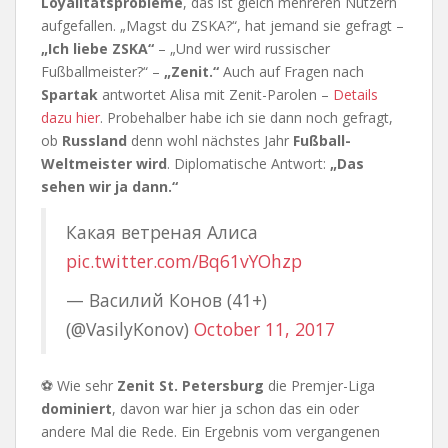
Loyalitätsprobleme
, das ist gleich mehreren Nutzern
aufgefallen. „Magst du ZSKA?“, hat jemand sie gefragt –
„Ich liebe ZSKA“
– „Und wer wird russischer
Fußballmeister?“ –
„Zenit.“
Auch auf Fragen nach
Spartak
antwortet Alisa mit Zenit-Parolen –
Details
dazu hier
. Probehalber habe ich sie dann noch gefragt,
ob
Russland
denn wohl nächstes Jahr
Fußball-
Weltmeister wird
. Diplomatische Antwort:
„Das
sehen wir ja dann.“
Какая ветреная Алиса
pic.twitter.com/Bq61vYOhzp
— Василий Конов (41+)
(@VasilyKonov)
October 11, 2017
⚽ Wie sehr
Zenit St. Petersburg
die Premjer-Liga
dominiert
, davon war hier ja schon das ein oder
andere Mal die Rede. Ein Ergebnis vom vergangenen