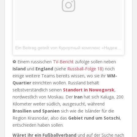
Ein Beitrag geteilt von Курортный комплекс «Надежда» (@nadezhdaresort)
⚽ Einem russischen
TV-Bericht
zufolge sollen neben
Island
und
England
(siehe
Russball-Folge 18
) noch
einige weitere Teams bereits wissen, wo sie ihr
WM-
Quartier
einrichten wollen. Russland behält
selbstverständlich seinen
Standort in Nowogorsk
,
nordwestlich von Moskau. Der
Iran
hat sich Kaluga, 200
Kilometer weiter südlich, ausgesucht, während
Brasilien und Spanien
sich wie die Isländer für die
Region Krasnodar, also das
Gebiet rund um Sotschi
,
entschieden haben sollen.
Wäret ihr ein Fußballverband
und auf der Suche nach