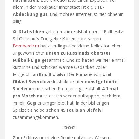
allem in der Moskauer Innenstadt ist die
LTE-
Abdeckung gut
, und mobiles Internet ist hier ohnehin
billig.
⚽
Statistiken
gehören zum Fußball dazu – Ballbesitz,
Schüsse aufs Tor, gelbe Karten, rote Karten.
Bombardir.ru
hat allerdings eine kleine Kollektion eher
ungewöhnlicher
Daten zu Russlands oberster
Fußball-Liga
gesammelt. Und so halten wir hier einmal
kurz inne und schicken warme Gedanken voller
Mitgefühl an
Eric Bicfalvi
. Der Rumäne von
Ural
Oblast Swerdlowsk
ist aktuell der
meistgefoulte
Spieler
im russischen Premjer-Liga-Fußball.
4,1 mal
pro Match
muss er sich wieder aufrappeln, nachdem
ihn ein Gegner umgenietet hat. In der bisherigen
Spielzeit sind so
schon 45 Fouls an Bicfalvi
zusammengekommen.
⚽⚽⚽
Zum Schluss noch eine Runde nutzloses Wissen,