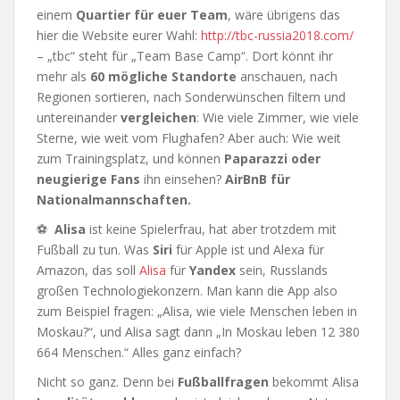
einem
Quartier für euer Team
, wäre übrigens das
hier die Website eurer Wahl:
http://tbc-russia2018.com/
– „tbc“ steht für „Team Base Camp“. Dort könnt ihr
mehr als
60 mögliche Standorte
anschauen, nach
Regionen sortieren, nach Sonderwünschen filtern und
untereinander
vergleichen
: Wie viele Zimmer, wie viele
Sterne, wie weit vom Flughafen? Aber auch: Wie weit
zum Trainingsplatz, und können
Paparazzi oder
neugierige Fans
ihn einsehen?
AirBnB für
Nationalmannschaften.
⚽
Alisa
ist keine Spielerfrau, hat aber trotzdem mit
Fußball zu tun. Was
Siri
für Apple ist und Alexa für
Amazon, das soll
Alisa
für
Yandex
sein, Russlands
großen Technologiekonzern. Man kann die App also
zum Beispiel fragen: „Alisa, wie viele Menschen leben in
Moskau?“, und Alisa sagt dann „In Moskau leben 12 380
664 Menschen.“ Alles ganz einfach?
Nicht so ganz. Denn bei
Fußballfragen
bekommt Alisa