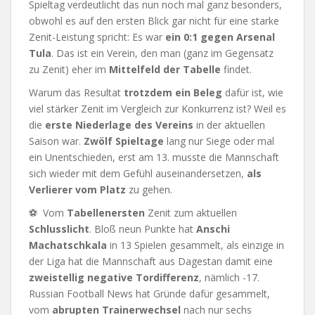
Spieltag verdeutlicht das nun noch mal ganz besonders,
obwohl es auf den ersten Blick gar nicht für eine starke
Zenit-Leistung spricht: Es war
ein 0:1 gegen Arsenal
Tula
. Das ist ein Verein, den man (ganz im Gegensatz
zu Zenit) eher im
Mittelfeld der Tabelle
findet.
Warum das Resultat
trotzdem ein Beleg
dafür ist, wie
viel stärker Zenit im Vergleich zur Konkurrenz ist? Weil es
die
erste Niederlage des Vereins
in der aktuellen
Saison war.
Zwölf Spieltage
lang nur Siege oder mal
ein Unentschieden, erst am 13. musste die Mannschaft
sich wieder mit dem Gefühl auseinandersetzen,
als
Verlierer vom Platz
zu gehen.
⚽ Vom
Tabellenersten
Zenit zum aktuellen
Schlusslicht
. Bloß neun Punkte hat
Anschi
Machatschkala
in 13 Spielen gesammelt, als einzige in
der Liga hat die Mannschaft aus Dagestan damit eine
zweistellig negative Tordifferenz
, nämlich -17.
Russian Football News hat Gründe dafür gesammelt,
vom
abrupten Trainerwechsel
nach nur sechs