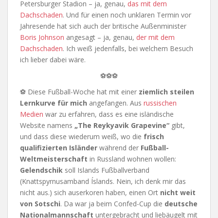
Petersburger Stadion – ja, genau,
das mit dem
Dachschaden
. Und für einen noch unklaren Termin vor
Jahresende hat sich auch der britische Außenminister
Boris Johnson
angesagt – ja, genau,
der mit dem
Dachschaden
. Ich weiß jedenfalls, bei welchem Besuch
ich lieber dabei wäre.
⚽⚽⚽
⚽ Diese Fußball-Woche hat mit einer
ziemlich steilen
Lernkurve für mich
angefangen. Aus
russischen
Medien
war zu erfahren, dass es eine isländische
Website namens
„The Reykyavik Grapevine“
gibt,
und dass diese wiederum weiß, wo die
frisch
qualifizierten Isländer
während der
Fußball-
Weltmeisterschaft
in Russland wohnen wollen:
Gelendschik
soll Islands Fußballverband
(Knattspyrnusamband Íslands. Nein, ich denk mir das
nicht aus.) sich auserkoren haben, einen Ort
nicht weit
von Sotschi
. Da war ja beim Confed-Cup die
deutsche
Nationalmannschaft
untergebracht und liebäugelt mit