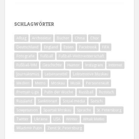
SCHLAGWÖRTER
Alltag
Architektur
Bücher
China
Chor
Deutschland
England
Essen
Facebook
FIFA
Fotografie
Fußball
Fußball-Weltmeisterschaft
Fußball-WM
Geschichte
Humor
Instagram
Internet
Journalismus
Lebensmittel
Lokomotive Moskau
Medien
Metro
Moskau
Musik
Personenkult
Premjer-Liga
Putin der Woche
Russball
Russisch
Russland
Sanktionen
Social media
Sotschi
Sowjetunion
Spartak Moskau
Sprache
St. Petersburg
Twitter
Ukraine
USA
Winter
Witali Mutko
Wladimir Putin
Zenit St. Petersburg