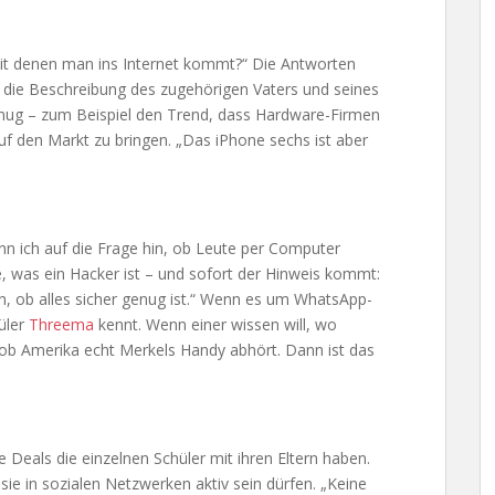
 mit denen man ins Internet kommt?“ Die Antworten
t die Beschreibung des zugehörigen Vaters und seines
genug – zum Beispiel den Trend, dass Hardware-Firmen
uf den Markt zu bringen. „Das iPhone sechs ist aber
wenn ich auf die Frage hin, ob Leute per Computer
 was ein Hacker ist – und sofort der Hinweis kommt:
en, ob alles sicher genug ist.“ Wenn es um WhatsApp-
üler
Threema
kennt. Wenn einer wissen will, wo
ob Amerika echt Merkels Handy abhört. Dann ist das
e Deals die einzelnen Schüler mit ihren Eltern haben.
e in sozialen Netzwerken aktiv sein dürfen. „Keine