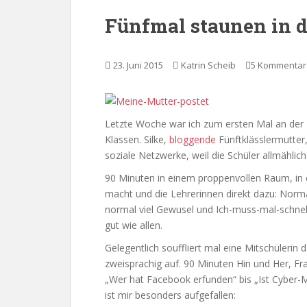
Fünfmal staunen in d
23. Juni 2015
Katrin Scheib
5 Kommentar
Letzte Woche war ich zum ersten Mal an der 
Klassen. Silke,
bloggende
Fünftklässlermutter
soziale Netzwerke, weil die Schüler allmählic
90 Minuten in einem proppenvollen Raum, in 
macht und die Lehrerinnen direkt dazu: Norma
normal viel Gewusel und Ich-muss-mal-schnell-
gut wie allen.
Gelegentlich souffliert mal eine Mitschülerin 
zweisprachig auf. 90 Minuten Hin und Her, Fr
„Wer hat Facebook erfunden“ bis „Ist Cyber-
ist mir besonders aufgefallen: