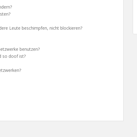
ndern?
rsten?
e Leute beschimpfen, nicht blockieren?
 Netzwerke benutzen?
 so doof ist?
Netzwerken?