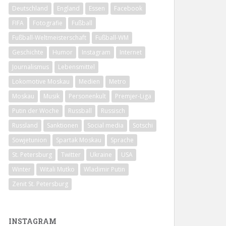
Deutschland
England
Essen
Facebook
FIFA
Fotografie
Fußball
Fußball-Weltmeisterschaft
Fußball-WM
Geschichte
Humor
Instagram
Internet
Journalismus
Lebensmittel
Lokomotive Moskau
Medien
Metro
Moskau
Musik
Personenkult
Premjer-Liga
Putin der Woche
Russball
Russisch
Russland
Sanktionen
Social media
Sotschi
Sowjetunion
Spartak Moskau
Sprache
St. Petersburg
Twitter
Ukraine
USA
Winter
Witali Mutko
Wladimir Putin
Zenit St. Petersburg
INSTAGRAM