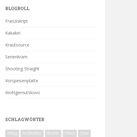
BLOGROLL
Franziskript
Kakakiri
Krautsource
Serienkram
Shooting Straight
Vorspeisenplatte
Wohlgemutskovo
SCHLAGWÖRTER
Alltag
Architektur
Bücher
China
Chor