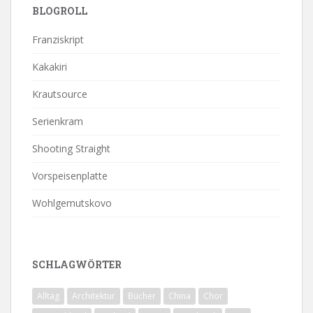
BLOGROLL
Franziskript
Kakakiri
Krautsource
Serienkram
Shooting Straight
Vorspeisenplatte
Wohlgemutskovo
SCHLAGWÖRTER
Alltag
Architektur
Bücher
China
Chor