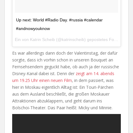
Up next: World #Radio Day. #russia #calendar
#andnowyouknow
Ein von Katrin Scheib (@katrinscheib) gepostetes Foto am
12.
Es war allerdings dann doch der Valentinstag, der dafür
sorgte, dass ich vorhin schon in unseren Bouquet an
Fernsehsendern geguckt habe, ob auch ja der russische
Disney-Kanal dabei ist. Denn der
zeigt am 14. abends
um 19.25 Uhr einen neuen Film
, in dem passiert, was
hier in Moskau eigentlich Alltag ist: Ein Touri-Pärchen
aus dem Ausland beschließt, die großen Moskauer
Attraktionen abzuklappern, und geht darum ins
Bolschoi-Theater. Das Paar heißt: Micky und Minnie.