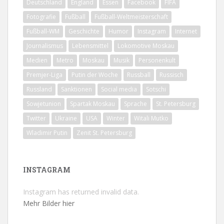
Deutschland
England
Essen
Facebook
FIFA
Fotografie
Fußball
Fußball-Weltmeisterschaft
Fußball-WM
Geschichte
Humor
Instagram
Internet
Journalismus
Lebensmittel
Lokomotive Moskau
Medien
Metro
Moskau
Musik
Personenkult
Premjer-Liga
Putin der Woche
Russball
Russisch
Russland
Sanktionen
Social media
Sotschi
Sowjetunion
Spartak Moskau
Sprache
St. Petersburg
Twitter
Ukraine
USA
Winter
Witali Mutko
Wladimir Putin
Zenit St. Petersburg
INSTAGRAM
Instagram has returned invalid data.
Mehr Bilder hier