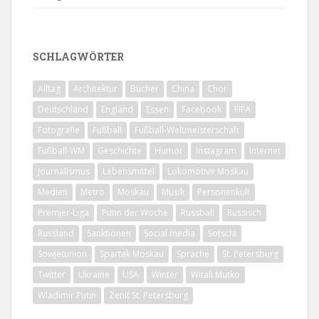
SCHLAGWÖRTER
Alltag
Architektur
Bücher
China
Chor
Deutschland
England
Essen
Facebook
FIFA
Fotografie
Fußball
Fußball-Weltmeisterschaft
Fußball-WM
Geschichte
Humor
Instagram
Internet
Journalismus
Lebensmittel
Lokomotive Moskau
Medien
Metro
Moskau
Musik
Personenkult
Premjer-Liga
Putin der Woche
Russball
Russisch
Russland
Sanktionen
Social media
Sotschi
Sowjetunion
Spartak Moskau
Sprache
St. Petersburg
Twitter
Ukraine
USA
Winter
Witali Mutko
Wladimir Putin
Zenit St. Petersburg