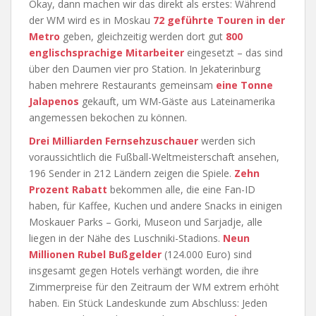
Okay, dann machen wir das direkt als erstes: Während
der WM wird es in Moskau
72 geführte Touren in der
Metro
geben, gleichzeitig werden dort gut
800
englischsprachige Mitarbeiter
eingesetzt – das sind
über den Daumen vier pro Station. In Jekaterinburg
haben mehrere Restaurants gemeinsam
eine Tonne
Jalapenos
gekauft, um WM-Gäste aus Lateinamerika
angemessen bekochen zu können.
Drei Milliarden Fernsehzuschauer
werden sich
voraussichtlich die Fußball-Weltmeisterschaft ansehen,
196 Sender in 212 Ländern zeigen die Spiele.
Zehn
Prozent Rabatt
bekommen alle, die eine Fan-ID
haben, für Kaffee, Kuchen und andere Snacks in einigen
Moskauer Parks – Gorki, Museon und Sarjadje, alle
liegen in der Nähe des Luschniki-Stadions.
Neun
Millionen Rubel Bußgelder
(124.000 Euro) sind
insgesamt gegen Hotels verhängt worden, die ihre
Zimmerpreise für den Zeitraum der WM extrem erhöht
haben. Ein Stück Landeskunde zum Abschluss: Jeden