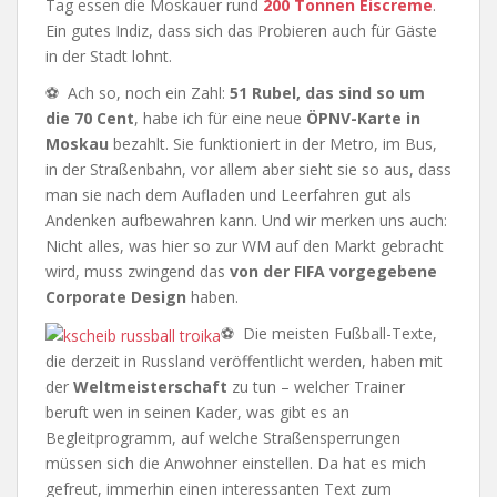
Tag essen die Moskauer rund
200 Tonnen Eiscreme
.
Ein gutes Indiz, dass sich das Probieren auch für Gäste
in der Stadt lohnt.
⚽ Ach so, noch ein Zahl:
51 Rubel, das sind so um
die 70 Cent
, habe ich für eine neue
ÖPNV-Karte in
Moskau
bezahlt. Sie funktioniert in der Metro, im Bus,
in der Straßenbahn, vor allem aber sieht sie so aus, dass
man sie nach dem Aufladen und Leerfahren gut als
Andenken aufbewahren kann. Und wir merken uns auch:
Nicht alles, was hier so zur WM auf den Markt gebracht
wird, muss zwingend das
von der FIFA vorgegebene
Corporate Design
haben.
⚽ Die meisten Fußball-Texte,
die derzeit in Russland veröffentlicht werden, haben mit
der
Weltmeisterschaft
zu tun – welcher Trainer
beruft wen in seinen Kader, was gibt es an
Begleitprogramm, auf welche Straßensperrungen
müssen sich die Anwohner einstellen. Da hat es mich
gefreut, immerhin einen interessanten Text zum