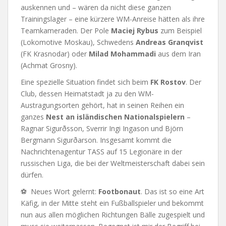
auskennen und – wären da nicht diese ganzen
Trainingslager – eine kürzere WM-Anreise hätten als ihre
Teamkameraden. Der Pole
Maciej Rybus
zum Beispiel
(Lokomotive Moskau), Schwedens
Andreas Granqvist
(FK Krasnodar) oder
Milad Mohammadi
aus dem Iran
(Achmat Grosny).
Eine spezielle Situation findet sich beim
FK Rostov
. Der
Club, dessen Heimatstadt ja zu den WM-
Austragungsorten gehört, hat in seinen Reihen ein
ganzes
Nest an isländischen Nationalspielern
–
Ragnar Sigurðsson, Sverrir Ingi Ingason und Björn
Bergmann Sigurðarson. Insgesamt kommt die
Nachrichtenagentur TASS auf 15 Legionäre in der
russischen Liga, die bei der Weltmeisterschaft dabei sein
dürfen.
⚽ Neues Wort gelernt:
Footbonaut
. Das ist so eine Art
Käfig, in der Mitte steht ein Fußballspieler und bekommt
nun aus allen möglichen Richtungen Bälle zugespielt und