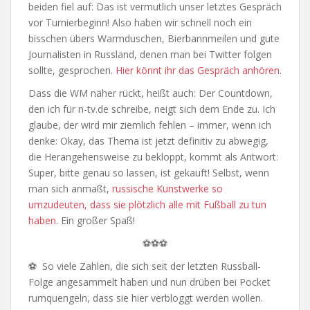
beiden fiel auf: Das ist vermutlich unser letztes Gespräch
vor Turnierbeginn! Also haben wir schnell noch ein
bisschen übers Warmduschen, Bierbannmeilen und gute
Journalisten in Russland, denen man bei Twitter folgen
sollte, gesprochen.
Hier könnt ihr das Gespräch anhören.
Dass die WM näher rückt, heißt auch: Der Countdown,
den ich für n-tv.de schreibe, neigt sich dem Ende zu. Ich
glaube, der wird mir ziemlich fehlen – immer, wenn ich
denke: Okay, das Thema ist jetzt definitiv zu abwegig,
die Herangehensweise zu bekloppt, kommt als Antwort:
Super, bitte genau so lassen, ist gekauft! Selbst, wenn
man sich anmaßt,
russische Kunstwerke so
umzudeuten, dass sie plötzlich alle mit Fußball zu tun
haben
. Ein großer Spaß!
⚽⚽⚽
⚽ So viele Zahlen, die sich seit der letzten Russball-
Folge angesammelt haben und nun drüben bei Pocket
rumquengeln, dass sie hier verbloggt werden wollen.