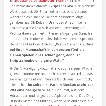
⚽
„Russlands seltsamster Trainer“
titelt Bombardir
und meint damit
Wadim Skriptschenko
. Der Mann ist
Weißrusse, seit 2013 trainiert er russische Vereine,
wobei er sich bisher bei keinem besonders lange
gehalten hat: Ob
Kuban, Ural oder Anschi
, seine
Trainerbiografie liest sich wie eine Sammlung von
Pechsträhnen, garniert mit einem Abgang im Streit hier
und Gerüchten über ein absichtlich verlorenes Spiel dort.
Beißendes Fazit des Artikels:
„Wenn Sie wollen, dass
bei Ihren Mannschaft in den ersten fünf bis
sieben Spielen alles schief geht, dann ist
Skriptschenko eine gute Wahl.“
⚽ Die Ankündigung dazu hatte ich vor ein paar Wochen
gelesen, konnte mir aber nicht so recht vorstellen, dass
sie ernst gemeint war. Nun stellt sich raus: Dochdoch,
alles echt –
im Sokolniki-Park in Moskau steht zur
WM eine riesige Vuvuzela
. Der Stoff, aus dem
Hörschäden und lange, laute Alpträume sind. Das Ding
ist neun Meter lang und soll, wenn Russland spielt, die