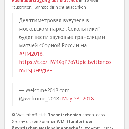
Radioübertragung des Matches
in die Welt
rauströten. Kannste dir nicht ausdenken.
Девятиметровая вувузела в
московском парке „Сокольники“
будет вести звуковые трансляции
матчей сборной России на
#ЧМ2018
.
https://t.co/HW4XqP7oYU
pic.twitter.co
m/LSjuH9gIVF
— Welcome2018·com
(@welcome_2018)
May 28, 2018
⚽ Was erhofft sich
Tschetschenien
davon, dass
Grosny diesen Sommer
WM-Standort der
ägyptischen Nationalmannschaft
ist? Amie Ferris-