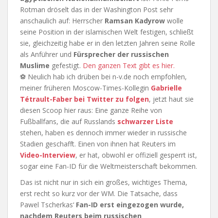
Rotman dröselt das in der Washington Post sehr
anschaulich auf: Herrscher
Ramsan Kadyrow
wolle
seine Position in der islamischen Welt festigen, schließt
sie, gleichzeitig habe er in den letzten Jahren seine Rolle
als Anführer und
Fürsprecher der russischen
Muslime
gefestigt.
Den ganzen Text gibt es hier.
⚽ Neulich hab ich drüben bei n-v.de noch empfohlen,
meiner früheren Moscow-Times-Kollegin
Gabrielle
Tétrault-Faber bei Twitter zu folgen
, jetzt haut sie
diesen Scoop hier raus: Eine ganze Reihe von
Fußballfans, die auf Russlands
schwarzer Liste
stehen, haben es dennoch immer wieder in russische
Stadien geschafft. Einen von ihnen hat Reuters im
Video-Interview
, er hat, obwohl er offiziell gesperrt ist,
sogar eine Fan-ID für die Weltmeisterschaft bekommen.
Das ist nicht nur in sich ein großes, wichtiges Thema,
erst recht so kurz vor der WM. Die Tatsache, dass
Pawel Tscherkas‘
Fan-ID erst eingezogen wurde,
nachdem Reuters beim russischen