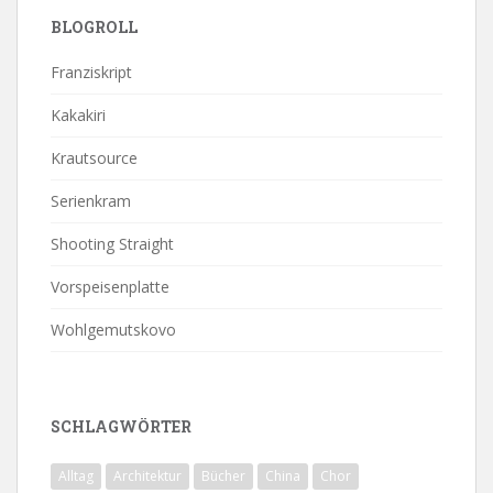
BLOGROLL
Franziskript
Kakakiri
Krautsource
Serienkram
Shooting Straight
Vorspeisenplatte
Wohlgemutskovo
SCHLAGWÖRTER
Alltag
Architektur
Bücher
China
Chor