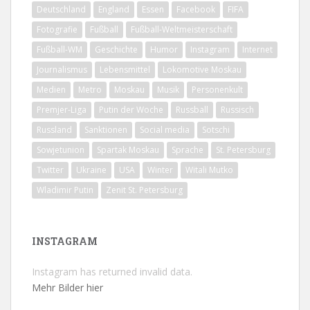
Deutschland
England
Essen
Facebook
FIFA
Fotografie
Fußball
Fußball-Weltmeisterschaft
Fußball-WM
Geschichte
Humor
Instagram
Internet
Journalismus
Lebensmittel
Lokomotive Moskau
Medien
Metro
Moskau
Musik
Personenkult
Premjer-Liga
Putin der Woche
Russball
Russisch
Russland
Sanktionen
Social media
Sotschi
Sowjetunion
Spartak Moskau
Sprache
St. Petersburg
Twitter
Ukraine
USA
Winter
Witali Mutko
Wladimir Putin
Zenit St. Petersburg
INSTAGRAM
Instagram has returned invalid data.
Mehr Bilder hier