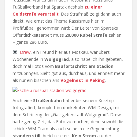
Fußballverband hat Spartak deshalb
zu einer
Geldstrafe verurteilt
. Das Strafmaß zeigt dann auch
direkt, wie ernst das Thema Rassismus hier im
Profifußball genommen wird: Der Leiter von Spartaks
Öffentlichkeitsarbeit muss
20,000 Rubel Strafe
zahlen
– ganze 286 Euro.
Drew
, ein Freund hier aus Moskau, war übers
Wochenende in
Wolgograd
, also habe ich ihn gebeten,
doch mal Fotos vom
Baufortschritt am Stadion
mitzubringen. Sieht gut aus, durchaus, und erinnert mehr
als nur ein bisschen ans
Vogelnest in Peking
.
Auch eine
Straßenbahn
hat er bei seinem Kurztrip
fotografiert, komplett im dunkelroten WM-Design, mit
dem Schriftzug der „Gastgeberstadt Wolgograd“. Drew
hatte genug Zeit, das Foto zu machen, denn sowohl die
schicke WM-Tram als auch seine in die Gegenrichtung
standen still
, berichtete er: „
Kein Strom
auf der