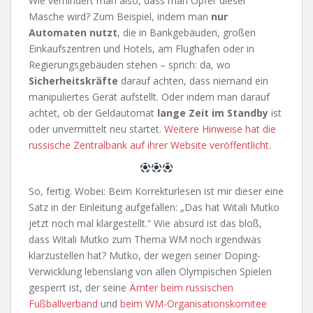
Wie verhindert man also, dass man Opfer dieser
Masche wird? Zum Beispiel, indem man
nur
Automaten nutzt
, die in Bankgebäuden, großen
Einkaufszentren und Hotels, am Flughafen oder in
Regierungsgebäuden stehen – sprich: da, wo
Sicherheitskräfte
darauf achten, dass niemand ein
manipuliertes Gerät aufstellt. Oder indem man darauf
achtet, ob der Geldautomat
lange Zeit im Standby
ist
oder unvermittelt neu startet.
Weitere Hinweise hat die
russische Zentralbank auf ihrer Website veröffentlicht.
So, fertig. Wobei: Beim Korrekturlesen ist mir dieser eine
Satz in der Einleitung aufgefallen: „Das hat Witali Mutko
jetzt noch mal klargestellt.“ Wie absurd ist das bloß,
dass Witali Mutko zum Thema WM noch irgendwas
klarzustellen hat? Mutko, der wegen seiner Doping-
Verwicklung lebenslang von allen Olympischen Spielen
gesperrt ist, der seine
Ämter beim russischen
Fußballverband
und
beim WM-Organisationskomitee