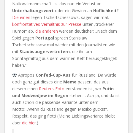
Nationalmannschaft. Ist das nun ein Verlust an
Unterhaltungswert
oder ein Gewinn an
Höflichkeit
?
Die einen
legen Tschertschessows, sagen wir mal,
konfrontatives Verhältnis zur Presse
unter „trockener
Humor“ ab,
die anderen
werden deutlicher: „Nach dem
Spiel gegen
Portugal
sprach Stanislaw
Tschertschessow mal wieder mit den Journalisten wie
mit
Staubsaugervertretern
, die ihn am
Sonntagmittag aus dem warmen Bett herausgeklingelt
haben.“
Apropos
Confed-Cup-Aus
für Russland: Da würde
doch ganz gut dieses eine
Meme
passen, das aus
diesem einen
Reuters-Foto
entstanden ist, wo
Putin
und Medwedjew im Regen
stehen… Ach ja, und da ist
auch schon die passende Variante unter dem
Motto: „Wenn du Russland gegen Mexiko guckst“.
Respekt, das ging flott! (Meine Lieblingsvariante bleibt
aber
die hier
.)