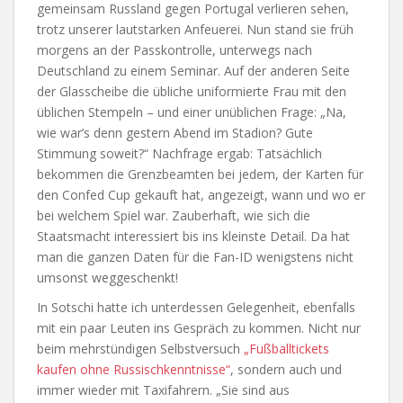
gemeinsam Russland gegen Portugal verlieren sehen,
trotz unserer lautstarken Anfeuerei. Nun stand sie früh
morgens an der Passkontrolle, unterwegs nach
Deutschland zu einem Seminar. Auf der anderen Seite
der Glasscheibe die übliche uniformierte Frau mit den
üblichen Stempeln – und einer unüblichen Frage: „Na,
wie war’s denn gestern Abend im Stadion? Gute
Stimmung soweit?“ Nachfrage ergab: Tatsächlich
bekommen die Grenzbeamten bei jedem, der Karten für
den Confed Cup gekauft hat, angezeigt, wann und wo er
bei welchem Spiel war. Zauberhaft, wie sich die
Staatsmacht interessiert bis ins kleinste Detail. Da hat
man die ganzen Daten für die Fan-ID wenigstens nicht
umsonst weggeschenkt!
In Sotschi hatte ich unterdessen Gelegenheit, ebenfalls
mit ein paar Leuten ins Gespräch zu kommen. Nicht nur
beim mehrstündigen Selbstversuch
„Fußballtickets
kaufen ohne Russischkenntnisse“
, sondern auch und
immer wieder mit Taxifahrern. „Sie sind aus