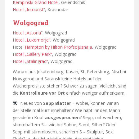
Kempinski Grand Hotel
, Gelendschik
Hotel „Intourist“
, Krasnodar
Wolgograd
Hotel „Astoria“
, Wolgograd
Hotel „Lukomorje“
, Wolgograd
Hotel
Hampton by Hilton Profsojusnaja
, Wolgograd
Hotel „Gallery Park“
, Wolgograd
Hotel „Stalingrad“
, Wolgograd
Warum aus Jekaterinburg, Kasan, St. Petersburg, Nischni
Nowgorod und Saransk keine Hotels auf der
Wucherpreisliste stehen? Schwer zu sagen. Vielleicht sind
die
Kontrolleure vor Ort
einfach weniger aufmerksam.
Neues von
Sepp Blatter
– wobei, können wir an
der Stelle mal kurz innehalten? Wie habt ihr den Mann
gerade im Kopf
ausgesprochen
? Sepp, mit weichem,
stimmhaftem S – wie bei Sahne, Samt, Silber? Oder
Sepp mit stimmlosem, scharfem S – Skulptur, Sex,
Skala? Ja, das ist wichtig. Nein, das sind keine