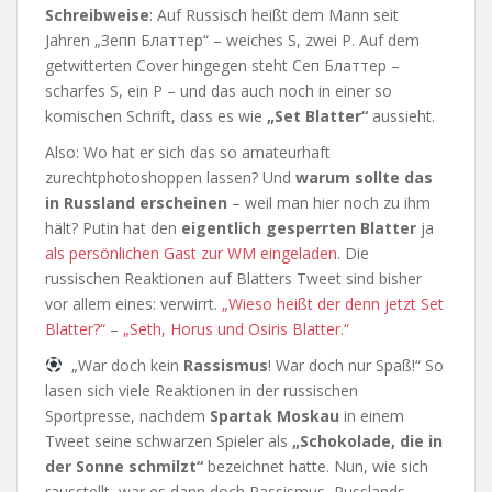
Schreibweise
: Auf Russisch heißt dem Mann seit
Jahren „Зепп Блаттер“ – weiches S, zwei P. Auf dem
getwitterten Cover hingegen steht Сеп Блаттер –
scharfes S, ein P – und das auch noch in einer so
komischen Schrift, dass es wie
„Set Blatter“
aussieht.
Also: Wo hat er sich das so amateurhaft
zurechtphotoshoppen lassen? Und
warum sollte das
in Russland erscheinen
– weil man hier noch zu ihm
hält? Putin hat den
eigentlich gesperrten Blatter
ja
als persönlichen Gast zur WM eingeladen
. Die
russischen Reaktionen auf Blatters Tweet sind bisher
vor allem eines: verwirrt.
„Wieso heißt der denn jetzt Set
Blatter?“
–
„Seth, Horus und Osiris Blatter.“
„War doch kein
Rassismus
! War doch nur Spaß!“ So
lasen sich viele Reaktionen in der russischen
Sportpresse, nachdem
Spartak Moskau
in einem
Tweet seine schwarzen Spieler als
„Schokolade, die in
der Sonne schmilzt“
bezeichnet hatte. Nun, wie sich
rausstellt, war es dann doch Rassismus, Russlands