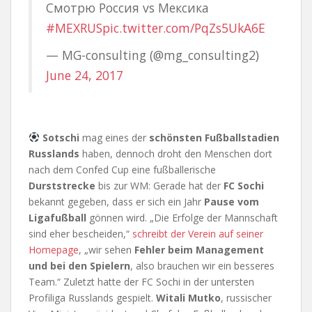
Смотрю Россия vs Мексика
#MEXRUS
pic.twitter.com/PqZs5UkA6E
— MG-consulting (@mg_consulting2)
June 24, 2017
Sotschi
mag eines der
schönsten Fußballstadien
Russlands
haben, dennoch droht den Menschen dort
nach dem Confed Cup eine fußballerische
Durststrecke
bis zur WM: Gerade hat der
FC Sochi
bekannt gegeben, dass er sich ein Jahr
Pause vom
Ligafußball
gönnen wird. „Die Erfolge der Mannschaft
sind eher bescheiden,“
schreibt der Verein auf seiner
Homepage
, „wir sehen
Fehler beim Management
und bei den Spielern
, also brauchen wir ein besseres
Team.“ Zuletzt hatte der FC Sochi in der untersten
Profiliga Russlands gespielt.
Witali Mutko
, russischer