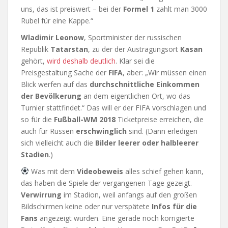
uns, das ist preiswert – bei der
Formel 1
zahlt man 3000
Rubel für eine Kappe.“
Wladimir Leonow
, Sportminister der russischen
Republik
Tatarstan
, zu der der Austragungsort
Kasan
gehört,
wird deshalb deutlich
. Klar sei die
Preisgestaltung Sache der
FIFA
, aber: „Wir müssen einen
Blick werfen auf das
durchschnittliche Einkommen
der Bevölkerung
an dem eigentlichen Ort, wo das
Turnier stattfindet.“ Das will er der FIFA vorschlagen und
so für die
Fußball-WM 2018
Ticketpreise erreichen, die
auch für Russen
erschwinglich
sind. (Dann erledigen
sich vielleicht auch die
Bilder leerer oder halbleerer
Stadien
.)
Was mit dem
Videobeweis
alles schief gehen kann,
das haben die Spiele der vergangenen Tage gezeigt.
Verwirrung
im Stadion, weil anfangs auf den großen
Bildschirmen keine oder nur verspätete
Infos für die
Fans
angezeigt wurden. Eine gerade noch korrigierte