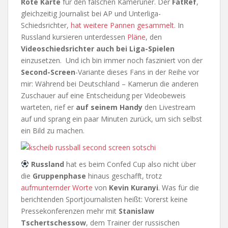
Rote Karte
für den falschen Kameruner. Der
FatRef
,
gleichzeitig Journalist bei AP und Unterliga-
Schiedsrichter,
hat weitere Pannen gesammelt
. In
Russland kursieren unterdessen
Pläne
, den
Videoschiedsrichter auch bei Liga-Spielen
einzusetzen. Und ich bin immer noch fasziniert von der
Second-Screen
-Variante dieses Fans in der Reihe vor
mir: Während bei Deutschland – Kamerun die anderen
Zuschauer auf eine Entscheidung per Videobeweis
warteten, rief er
auf seinem Handy
den Livestream
auf und sprang ein paar Minuten zurück, um sich selbst
ein Bild zu machen.
Russland
hat es beim Confed Cup also nicht über
die
Gruppenphase
hinaus geschafft, trotz
aufmunternder Worte
von
Kevin Kuranyi
. Was für die
berichtenden Sportjournalisten heißt: Vorerst keine
Pressekonferenzen mehr mit
Stanislaw
Tschertschessow
, dem Trainer der russischen