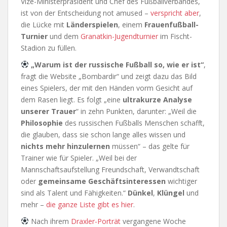
Vize-Ministerpräsident und Chef des Fußballverbandes,
ist von der Entscheidung not amused –
verspricht aber
,
die Lücke mit
Länderspielen
, einem
Frauenfußball-
Turnier
und dem
Granatkin-Jugendturnier
im Fischt-
Stadion zu füllen.
„Warum ist der russische Fußball so, wie er ist“
,
fragt die Website „Bombardir“ und zeigt dazu das Bild
eines Spielers, der mit den Händen vorm Gesicht auf
dem Rasen liegt. Es folgt „eine
ultrakurze Analyse
unserer Trauer
“ in zehn Punkten, darunter: „Weil die
Philosophie
des russischen Fußballs Menschen schafft,
die glauben, dass sie schon lange alles wissen und
nichts mehr hinzulernen
müssen“ – das gelte für
Trainer wie für Spieler. „Weil bei der
Mannschaftsaufstellung Freundschaft, Verwandtschaft
oder
gemeinsame Geschäftsinteressen
wichtiger
sind als Talent und Fähigkeiten.“
Dünkel
,
Klüngel
und
mehr –
die ganze Liste gibt es hier
.
Nach ihrem
Draxler-Porträt
vergangene Woche