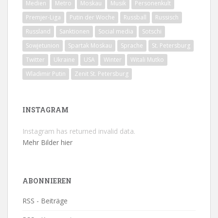
Medien
Metro
Moskau
Musik
Personenkult
Premjer-Liga
Putin der Woche
Russball
Russisch
Russland
Sanktionen
Social media
Sotschi
Sowjetunion
Spartak Moskau
Sprache
St. Petersburg
Twitter
Ukraine
USA
Winter
Witali Mutko
Wladimir Putin
Zenit St. Petersburg
INSTAGRAM
Instagram has returned invalid data.
Mehr Bilder hier
ABONNIEREN
RSS - Beiträge