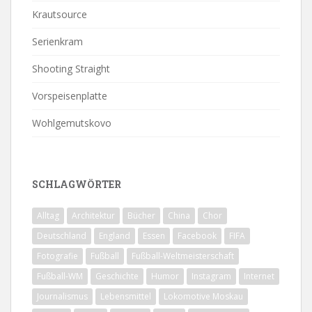
Krautsource
Serienkram
Shooting Straight
Vorspeisenplatte
Wohlgemutskovo
SCHLAGWÖRTER
Alltag
Architektur
Bücher
China
Chor
Deutschland
England
Essen
Facebook
FIFA
Fotografie
Fußball
Fußball-Weltmeisterschaft
Fußball-WM
Geschichte
Humor
Instagram
Internet
Journalismus
Lebensmittel
Lokomotive Moskau