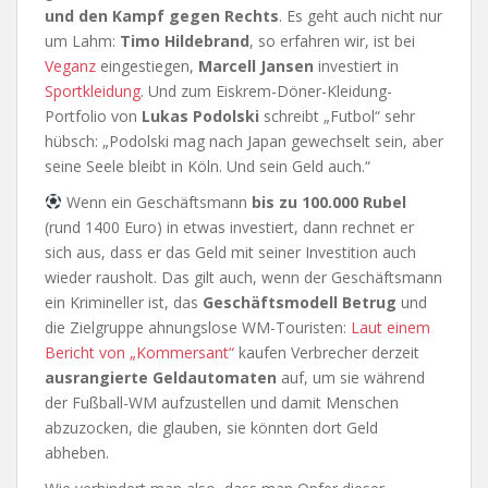
und den Kampf gegen Rechts
. Es geht auch nicht nur
um Lahm:
Timo Hildebrand
, so erfahren wir, ist bei
Veganz
eingestiegen,
Marcell Jansen
investiert in
Sportkleidung
. Und zum Eiskrem-Döner-Kleidung-
Portfolio von
Lukas Podolski
schreibt „Futbol“ sehr
hübsch: „Podolski mag nach Japan gewechselt sein, aber
seine Seele bleibt in Köln. Und sein Geld auch.“
Wenn ein Geschäftsmann
bis zu 100.000 Rubel
(rund 1400 Euro) in etwas investiert, dann rechnet er
sich aus, dass er das Geld mit seiner Investition auch
wieder rausholt. Das gilt auch, wenn der Geschäftsmann
ein Krimineller ist, das
Geschäftsmodell Betrug
und
die Zielgruppe ahnungslose WM-Touristen:
Laut einem
Bericht von „Kommersant“
kaufen Verbrecher derzeit
ausrangierte Geldautomaten
auf, um sie während
der Fußball-WM aufzustellen und damit Menschen
abzuzocken, die glauben, sie könnten dort Geld
abheben.