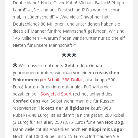
Deutschland? Hach, Oliver Kahn! Michael Ballack! Philipp
Lahm!“ – „Sie sind aus Deutschland? Da war ich schon
mal, in Lüdenscheid!“ – „Wie viele Einwohner hat
Deutschland? 80 Millionen, und unter denen haben sie
diese elf Männer für Ihre Mannschaft gefunden. Wir sind
145 Millionen – warum finden wir darunter nur solche elf
Nieten für unsere Mannschaft?“
Wir müssen mal übers
Geld
reden. Genau
genommen darüber, wie man von einem
russischen
Einkommen
(
im Schnitt 558 Dollar
, also knapp 500
Euro) Karten für ein internationales Fußballturnier
bezahlen soll.
Sowjetski Sport
rechnet anhand des
Confed Cups
vor: Selbst wenn man die für Russen
reservierten
Tickets der Billigklasse
kauft (960
Rubel/14,40 Euro), ist es damit ja nicht getan: 200 Rubel
(3 Euro) für ein
Bier
, 250 (3,75 Euro) für einen
Hot Dog
.
Dann vielleicht als Andenken noch ein
Käppi mit Logo
?
Noch mal 1000 Rubel, also 15 Euro. „Und glauben Sie