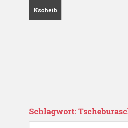
Kscheib
Schlagwort:
Tscheburas