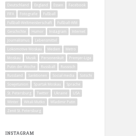
Deutschland
England
Essen
Facebook
FIFA
Fotografie
Fußball
Fußball-Weltmeisterschaft
Fußball-WM
Geschichte
Humor
Instagram
Internet
Journalismus
Lebensmittel
Lokomotive Moskau
Medien
Metro
Moskau
Musik
Personenkult
Premjer-Liga
Putin der Woche
Russball
Russisch
Russland
Sanktionen
Social media
Sotschi
Sowjetunion
Spartak Moskau
Sprache
St. Petersburg
Twitter
Ukraine
USA
Winter
Witali Mutko
Wladimir Putin
Zenit St. Petersburg
INSTAGRAM