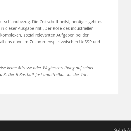
schlandbezug. Die Zeitschrift heißt, nerdiger geht es
in dieser Ausgabe mit „Der Rolle des industriellen
 komplexen, sozial relevanten Aufgaben bei der
 all das dann im Zusammenspiel zwischen UdSSR und
se keine Adresse oder Wegbeschreibung auf seiner
ja 3. Der Б-Bus hält fast unmittelbar vor der Tür.
Kscheib
Al