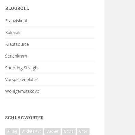
BLOGROLL
Franziskript
Kakakiri
Krautsource
Serienkram
Shooting Straight
Vorspeisenplatte
Wohlgemutskovo
SCHLAGWÖRTER
Alltag
Architektur
Bücher
China
Chor