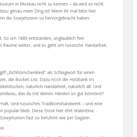
Museum in Moskau nicht zu kennen – da wird es nicht
 dazu genau mein Ding ist! Wenn ihr mal bitte hier
nn die Sowjetunion so hervorgebracht haben:
lt. So um 1880 entstanden, unglaublich fein
wei Räume weiter, und es geht um russische Handarbeit.
iff „Eichhörnchenkleid“ als Schlagwort für einen
zer, die Bucket-List. Dazu noch die Holzbank im
belstücken, natürlich Handarbeit, natürlich alt. Und
rgendwas, das du mit deinen Händen so gut könntest?
malt, sind russisches Traditionshandwerk – und eine
n populär blieb. Diese Dose hier ehrt Walentina
 Sowjetunion fast so berühmt wie Juri Gagarin.