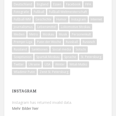
Deutschland
England
Essen
Facebook
FIFA
Fotografie
Fußball
Fußball-Weltmeisterschaft
Fußball-WM
Geschichte
Humor
Instagram
Internet
Journalismus
Lebensmittel
Lokomotive Moskau
Medien
Metro
Moskau
Musik
Personenkult
Premjer-Liga
Putin der Woche
Russball
Russisch
Russland
Sanktionen
Social media
Sotschi
Sowjetunion
Spartak Moskau
Sprache
St. Petersburg
Twitter
Ukraine
USA
Winter
Witali Mutko
Wladimir Putin
Zenit St. Petersburg
INSTAGRAM
Instagram has returned invalid data.
Mehr Bilder hier