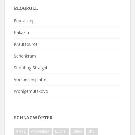
BLOGROLL
Franziskript
Kakakiri
Krautsource
Serienkram
Shooting Straight
Vorspeisenplatte
Wohlgemutskovo
SCHLAGWÖRTER
Alltag
Architektur
Bücher
China
Chor