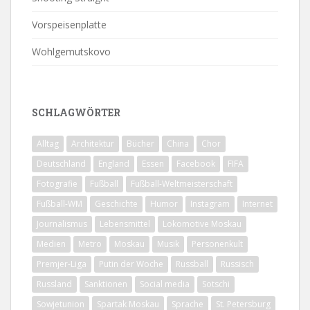
Vorspeisenplatte
Wohlgemutskovo
SCHLAGWÖRTER
Alltag
Architektur
Bücher
China
Chor
Deutschland
England
Essen
Facebook
FIFA
Fotografie
Fußball
Fußball-Weltmeisterschaft
Fußball-WM
Geschichte
Humor
Instagram
Internet
Journalismus
Lebensmittel
Lokomotive Moskau
Medien
Metro
Moskau
Musik
Personenkult
Premjer-Liga
Putin der Woche
Russball
Russisch
Russland
Sanktionen
Social media
Sotschi
Sowjetunion
Spartak Moskau
Sprache
St. Petersburg