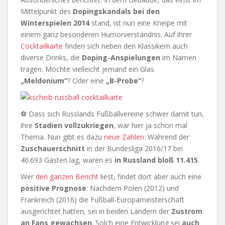
Mittelpunkt des
Dopingskandals bei den
Winterspielen 2014
stand, ist nun eine Kneipe mit
einem ganz besonderen Humorverständnis. Auf ihrer
Cocktailkarte
finden sich neben den Klassikern auch
diverse Drinks, die
Doping-Anspielungen
im Namen
tragen. Möchte vielleicht jemand ein Glas
„Meldonium“
? Oder eine
„B-Probe“
?
⚽ Dass sich Russlands Fußballvereine schwer damit tun,
ihre
Stadien vollzukriegen
, war hier ja schon mal
Thema. Nun gibt es dazu
neue Zahlen
: Während der
Zuschauerschnitt
in der Bundesliga 2016/17 bei
40.693 Gästen lag, waren es
in Russland bloß 11.415
.
Wer
den ganzen Bericht
liest, findet dort aber auch eine
positive Prognose
: Nachdem Polen (2012) und
Frankreich (2016) die Fußball-Europameisterschaft
ausgerichtet hatten, sei in beiden Ländern der
Zustrom
an Fans gewachsen
. Solch eine Entwicklung sei
auch