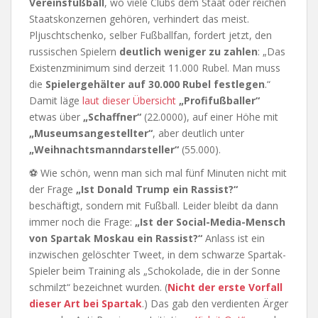
Vereinsfußball
, wo viele Clubs dem Staat oder reichen
Staatskonzernen gehören, verhindert das meist.
Pljuschtschenko, selber Fußballfan, fordert jetzt, den
russischen Spielern
deutlich weniger zu zahlen
: „Das
Existenzminimum sind derzeit 11.000 Rubel. Man muss
die
Spielergehälter auf 30.000 Rubel festlegen
.“
Damit läge
laut dieser Übersicht
„Profifußballer“
etwas über
„Schaffner“
(22.0000), auf einer Höhe mit
„Museumsangestellter“
, aber deutlich unter
„Weihnachtsmanndarsteller“
(55.000).
⚽ Wie schön, wenn man sich mal fünf Minuten nicht mit
der Frage
„Ist Donald Trump ein Rassist?“
beschäftigt, sondern mit Fußball. Leider bleibt da dann
immer noch die Frage:
„Ist der Social-Media-Mensch
von Spartak Moskau ein Rassist?“
Anlass ist ein
inzwischen gelöschter Tweet, in dem schwarze Spartak-
Spieler beim Training als „Schokolade, die in der Sonne
schmilzt“ bezeichnet wurden. (
Nicht der erste Vorfall
dieser Art bei Spartak
.) Das gab den verdienten Ärger