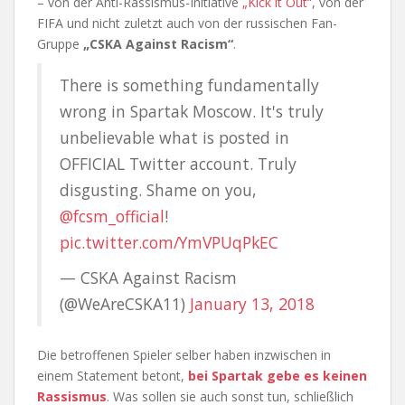
– von der Anti-Rassismus-Initiative
„Kick it Out“
, von der
FIFA und nicht zuletzt auch von der russischen Fan-
Gruppe
„CSKA Against Racism“
.
There is something fundamentally
wrong in Spartak Moscow. It's truly
unbelievable what is posted in
OFFICIAL Twitter account. Truly
disgusting. Shame on you,
@fcsm_official
!
pic.twitter.com/YmVPUqPkEC
— CSKA Against Racism
(@WeAreCSKA11)
January 13, 2018
Die betroffenen Spieler selber haben inzwischen in
einem Statement betont,
bei Spartak gebe es keinen
Rassismus
. Was sollen sie auch sonst tun, schließlich