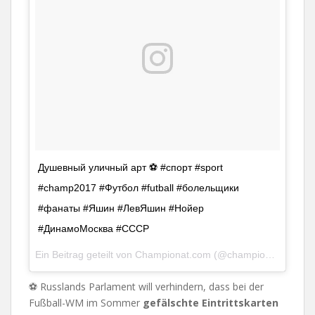
Душевный уличный арт ⚽️ #спорт #sport
#champ2017 #Футбол #futball #болельщики
#фанаты #Яшин #ЛевЯшин #Нойер
#ДинамоМосква #СССР
Ein Beitrag geteilt von
Championat.com
(@championat_com) am
⚽ Russlands Parlament will verhindern, dass bei der
Fußball-WM im Sommer
gefälschte Eintrittskarten