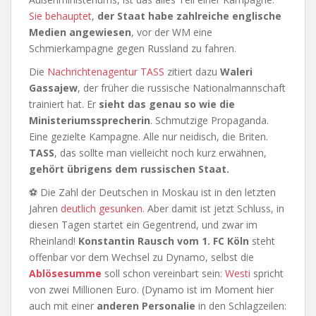
Sie behauptet
,
der Staat habe zahlreiche englische
Medien angewiesen
, vor der WM eine
Schmierkampagne gegen Russland zu fahren.
Die
Nachrichtenagentur TASS
zitiert dazu
Waleri
Gassajew
, der früher die russische Nationalmannschaft
trainiert hat. Er
sieht das genau so wie die
Ministeriumssprecherin
. Schmutzige Propaganda.
Eine gezielte Kampagne. Alle nur neidisch, die Briten.
TASS
, das sollte man vielleicht noch kurz erwähnen,
gehört übrigens dem russischen Staat.
⚽ Die Zahl der Deutschen in Moskau ist in den letzten
Jahren
deutlich gesunken
. Aber damit ist jetzt Schluss, in
diesen Tagen startet ein Gegentrend, und zwar im
Rheinland!
Konstantin Rausch vom 1. FC Köln
steht
offenbar vor dem Wechsel zu Dynamo, selbst die
Ablösesumme
soll schon vereinbart sein:
Westi
spricht
von zwei Millionen Euro. (Dynamo ist im Moment hier
auch mit einer
anderen Personalie
in den Schlagzeilen: