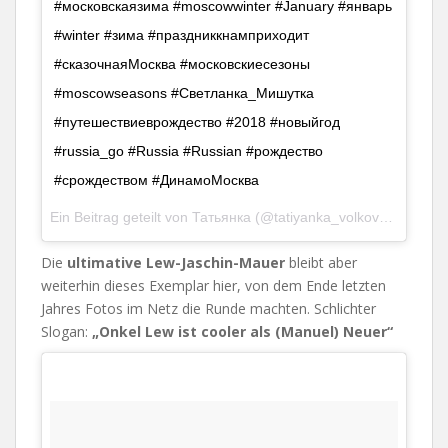
#московскаязима #moscowwinter #January #январь
#winter #зима #праздниккнамприходит
#сказочнаяМосква #московскиесезоны
#moscowseasons #Светланка_Мишутка
#путешествиеврождество #2018 #новыйгод
#russia_go #Russia #Russian #рождество
#срождеством #ДинамоМосква
Ein Beitrag geteilt von
Татьянка
(@tatiyanka_volkova) am
Jan
Die
ultimative Lew-Jaschin-Mauer
bleibt aber
weiterhin dieses Exemplar hier, von dem Ende letzten
Jahres Fotos im Netz die Runde machten. Schlichter
Slogan:
„Onkel Lew ist cooler als (Manuel) Neuer“