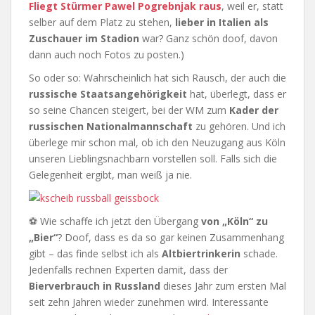
Fliegt Stürmer Pawel Pogrebnjak raus
, weil er, statt
selber auf dem Platz zu stehen,
lieber in Italien als
Zuschauer im Stadion
war? Ganz schön doof, davon
dann auch noch Fotos zu posten.)
So oder so: Wahrscheinlich hat sich Rausch, der auch die
russische Staatsangehörigkeit
hat, überlegt, dass er
so seine Chancen steigert, bei der WM zum
Kader der
russischen Nationalmannschaft
zu gehören. Und ich
überlege mir schon mal, ob ich den Neuzugang aus Köln
unseren Lieblingsnachbarn vorstellen soll. Falls sich die
Gelegenheit ergibt, man weiß ja nie.
⚽ Wie schaffe ich jetzt den Übergang
von „Köln“ zu
„Bier“
? Doof, dass es da so gar keinen Zusammenhang
gibt – das finde selbst ich als
Altbiertrinkerin
schade.
Jedenfalls rechnen Experten damit, dass der
Bierverbrauch in Russland
dieses Jahr zum ersten Mal
seit zehn Jahren wieder zunehmen wird. Interessante