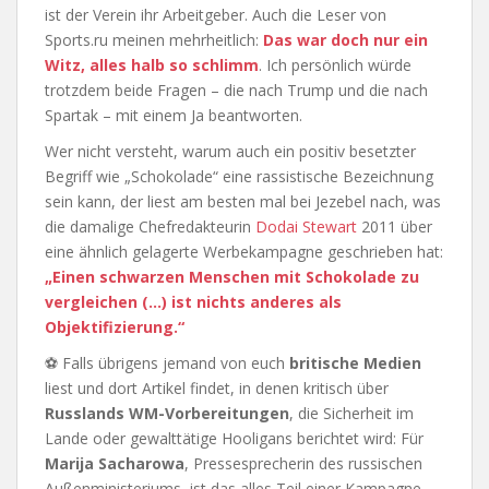
ist der Verein ihr Arbeitgeber. Auch die Leser von
Sports.ru meinen mehrheitlich:
Das war doch nur ein
Witz, alles halb so schlimm
. Ich persönlich würde
trotzdem beide Fragen – die nach Trump und die nach
Spartak – mit einem Ja beantworten.
Wer nicht versteht, warum auch ein positiv besetzter
Begriff wie „Schokolade“ eine rassistische Bezeichnung
sein kann, der liest am besten mal bei Jezebel nach, was
die damalige Chefredakteurin
Dodai Stewart
2011 über
eine ähnlich gelagerte Werbekampagne geschrieben hat:
„Einen schwarzen Menschen mit Schokolade zu
vergleichen (…) ist nichts anderes als
Objektifizierung.“
⚽ Falls übrigens jemand von euch
britische Medien
liest und dort Artikel findet, in denen kritisch über
Russlands WM-Vorbereitungen
, die Sicherheit im
Lande oder gewalttätige Hooligans berichtet wird: Für
Marija Sacharowa
, Pressesprecherin des russischen
Außenministeriums, ist das alles Teil einer Kampagne.