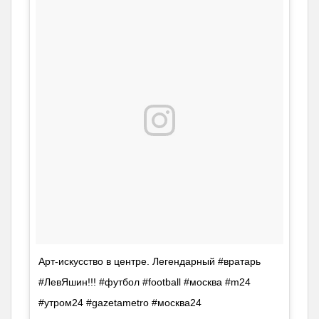
Арт-искусство в центре. Легендарный #вратарь
#ЛевЯшин!!! #футбол #football #москва #m24
#утром24 #gazetametro #москва24