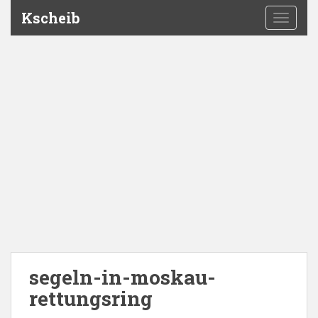
Kscheib
TOGGLE
segeln-in-moskau-
rettungsring