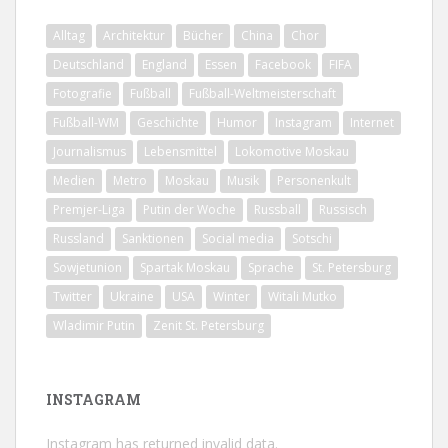
Alltag
Architektur
Bücher
China
Chor
Deutschland
England
Essen
Facebook
FIFA
Fotografie
Fußball
Fußball-Weltmeisterschaft
Fußball-WM
Geschichte
Humor
Instagram
Internet
Journalismus
Lebensmittel
Lokomotive Moskau
Medien
Metro
Moskau
Musik
Personenkult
Premjer-Liga
Putin der Woche
Russball
Russisch
Russland
Sanktionen
Social media
Sotschi
Sowjetunion
Spartak Moskau
Sprache
St. Petersburg
Twitter
Ukraine
USA
Winter
Witali Mutko
Wladimir Putin
Zenit St. Petersburg
INSTAGRAM
Instagram has returned invalid data.