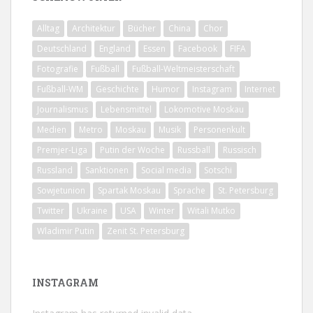
Alltag
Architektur
Bücher
China
Chor
Deutschland
England
Essen
Facebook
FIFA
Fotografie
Fußball
Fußball-Weltmeisterschaft
Fußball-WM
Geschichte
Humor
Instagram
Internet
Journalismus
Lebensmittel
Lokomotive Moskau
Medien
Metro
Moskau
Musik
Personenkult
Premjer-Liga
Putin der Woche
Russball
Russisch
Russland
Sanktionen
Social media
Sotschi
Sowjetunion
Spartak Moskau
Sprache
St. Petersburg
Twitter
Ukraine
USA
Winter
Witali Mutko
Wladimir Putin
Zenit St. Petersburg
INSTAGRAM