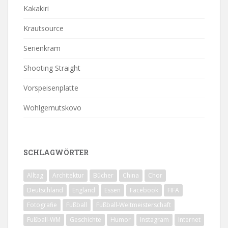
Kakakiri
Krautsource
Serienkram
Shooting Straight
Vorspeisenplatte
Wohlgemutskovo
SCHLAGWÖRTER
Alltag
Architektur
Bücher
China
Chor
Deutschland
England
Essen
Facebook
FIFA
Fotografie
Fußball
Fußball-Weltmeisterschaft
Fußball-WM
Geschichte
Humor
Instagram
Internet