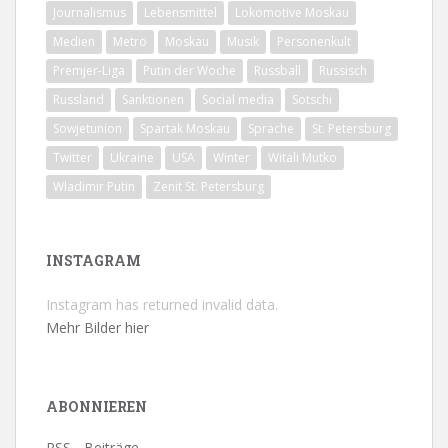
Journalismus
Lebensmittel
Lokomotive Moskau
Medien
Metro
Moskau
Musik
Personenkult
Premjer-Liga
Putin der Woche
Russball
Russisch
Russland
Sanktionen
Social media
Sotschi
Sowjetunion
Spartak Moskau
Sprache
St. Petersburg
Twitter
Ukraine
USA
Winter
Witali Mutko
Wladimir Putin
Zenit St. Petersburg
INSTAGRAM
Instagram has returned invalid data.
Mehr Bilder hier
ABONNIEREN
RSS - Beiträge