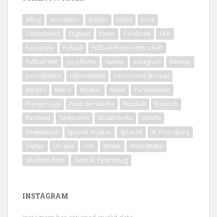
Alltag
Architektur
Bücher
China
Chor
Deutschland
England
Essen
Facebook
FIFA
Fotografie
Fußball
Fußball-Weltmeisterschaft
Fußball-WM
Geschichte
Humor
Instagram
Internet
Journalismus
Lebensmittel
Lokomotive Moskau
Medien
Metro
Moskau
Musik
Personenkult
Premjer-Liga
Putin der Woche
Russball
Russisch
Russland
Sanktionen
Social media
Sotschi
Sowjetunion
Spartak Moskau
Sprache
St. Petersburg
Twitter
Ukraine
USA
Winter
Witali Mutko
Wladimir Putin
Zenit St. Petersburg
INSTAGRAM