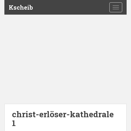
Kscheib
TOGGLE
christ-erlöser-kathedrale
1