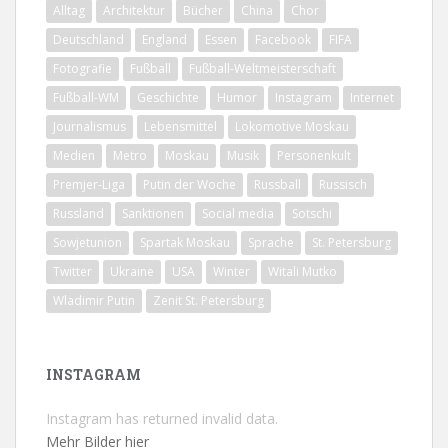
Alltag
Architektur
Bücher
China
Chor
Deutschland
England
Essen
Facebook
FIFA
Fotografie
Fußball
Fußball-Weltmeisterschaft
Fußball-WM
Geschichte
Humor
Instagram
Internet
Journalismus
Lebensmittel
Lokomotive Moskau
Medien
Metro
Moskau
Musik
Personenkult
Premjer-Liga
Putin der Woche
Russball
Russisch
Russland
Sanktionen
Social media
Sotschi
Sowjetunion
Spartak Moskau
Sprache
St. Petersburg
Twitter
Ukraine
USA
Winter
Witali Mutko
Wladimir Putin
Zenit St. Petersburg
INSTAGRAM
Instagram has returned invalid data.
Mehr Bilder hier