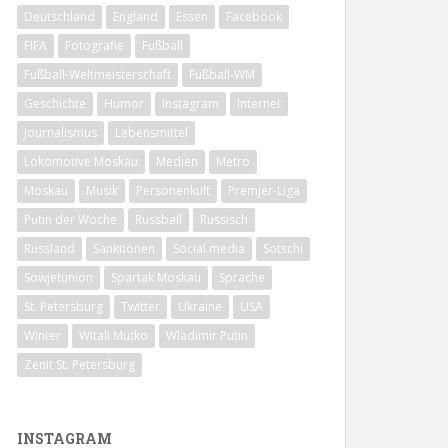
Deutschland
England
Essen
Facebook
FIFA
Fotografie
Fußball
Fußball-Weltmeisterschaft
Fußball-WM
Geschichte
Humor
Instagram
Internet
Journalismus
Lebensmittel
Lokomotive Moskau
Medien
Metro
Moskau
Musik
Personenkult
Premjer-Liga
Putin der Woche
Russball
Russisch
Russland
Sanktionen
Social media
Sotschi
Sowjetunion
Spartak Moskau
Sprache
St. Petersburg
Twitter
Ukraine
USA
Winter
Witali Mutko
Wladimir Putin
Zenit St. Petersburg
INSTAGRAM