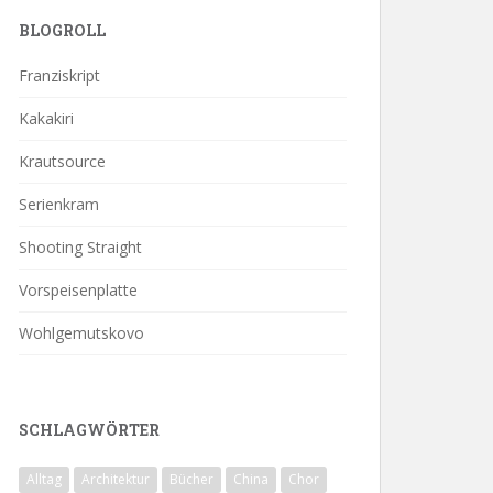
BLOGROLL
Franziskript
Kakakiri
Krautsource
Serienkram
Shooting Straight
Vorspeisenplatte
Wohlgemutskovo
SCHLAGWÖRTER
Alltag
Architektur
Bücher
China
Chor