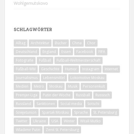
Wohlgemutskovo
SCHLAGWÖRTER
Alltag
Architektur
Bücher
China
Chor
Deutschland
England
Essen
Facebook
FIFA
Fotografie
Fußball
Fußball-Weltmeisterschaft
Fußball-WM
Geschichte
Humor
Instagram
Internet
Journalismus
Lebensmittel
Lokomotive Moskau
Medien
Metro
Moskau
Musik
Personenkult
Premjer-Liga
Putin der Woche
Russball
Russisch
Russland
Sanktionen
Social media
Sotschi
Sowjetunion
Spartak Moskau
Sprache
St. Petersburg
Twitter
Ukraine
USA
Winter
Witali Mutko
Wladimir Putin
Zenit St. Petersburg