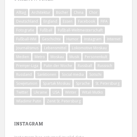
Alltag
Architektur
Bücher
China
Chor
Deutschland
England
Essen
Facebook
FIFA
Fotografie
Fußball
Fußball-Weltmeisterschaft
Fußball-WM
Geschichte
Humor
Instagram
Internet
Journalismus
Lebensmittel
Lokomotive Moskau
Medien
Metro
Moskau
Musik
Personenkult
Premjer-Liga
Putin der Woche
Russball
Russisch
Russland
Sanktionen
Social media
Sotschi
Sowjetunion
Spartak Moskau
Sprache
St. Petersburg
Twitter
Ukraine
USA
Winter
Witali Mutko
Wladimir Putin
Zenit St. Petersburg
INSTAGRAM