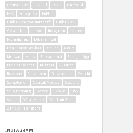
Deutschland
England
Essen
Facebook
FIFA
Fotografie
Fußball
Fußball-Weltmeisterschaft
Fußball-WM
Geschichte
Humor
Instagram
Internet
Journalismus
Lebensmittel
Lokomotive Moskau
Medien
Metro
Moskau
Musik
Personenkult
Premjer-Liga
Putin der Woche
Russball
Russisch
Russland
Sanktionen
Social media
Sotschi
Sowjetunion
Spartak Moskau
Sprache
St. Petersburg
Twitter
Ukraine
USA
Winter
Witali Mutko
Wladimir Putin
Zenit St. Petersburg
INSTAGRAM