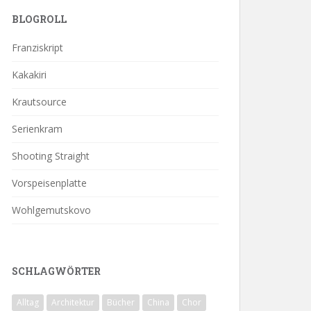
BLOGROLL
Franziskript
Kakakiri
Krautsource
Serienkram
Shooting Straight
Vorspeisenplatte
Wohlgemutskovo
SCHLAGWÖRTER
Alltag
Architektur
Bücher
China
Chor