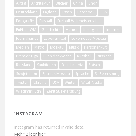
Alltag
Architektur
Bücher
China
Chor
Deutschland
England
Essen
Facebook
FIFA
Fotografie
Fußball
Fußball-Weltmeisterschaft
Fußball-WM
Geschichte
Humor
Instagram
Internet
Journalismus
Lebensmittel
Lokomotive Moskau
Medien
Metro
Moskau
Musik
Personenkult
Premjer-Liga
Putin der Woche
Russball
Russisch
Russland
Sanktionen
Social media
Sotschi
Sowjetunion
Spartak Moskau
Sprache
St. Petersburg
Twitter
Ukraine
USA
Winter
Witali Mutko
Wladimir Putin
Zenit St. Petersburg
INSTAGRAM
Instagram has returned invalid data.
Mehr Bilder hier