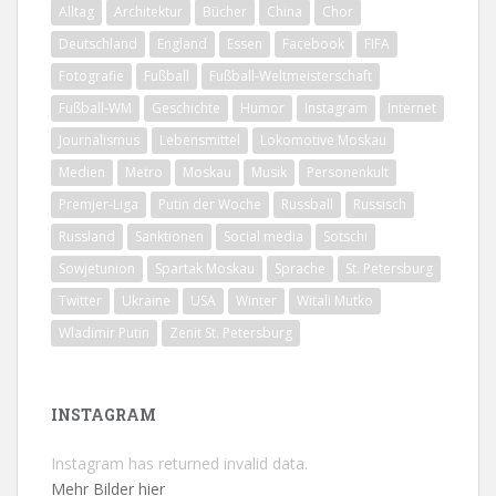
Alltag
Architektur
Bücher
China
Chor
Deutschland
England
Essen
Facebook
FIFA
Fotografie
Fußball
Fußball-Weltmeisterschaft
Fußball-WM
Geschichte
Humor
Instagram
Internet
Journalismus
Lebensmittel
Lokomotive Moskau
Medien
Metro
Moskau
Musik
Personenkult
Premjer-Liga
Putin der Woche
Russball
Russisch
Russland
Sanktionen
Social media
Sotschi
Sowjetunion
Spartak Moskau
Sprache
St. Petersburg
Twitter
Ukraine
USA
Winter
Witali Mutko
Wladimir Putin
Zenit St. Petersburg
INSTAGRAM
Instagram has returned invalid data.
Mehr Bilder hier