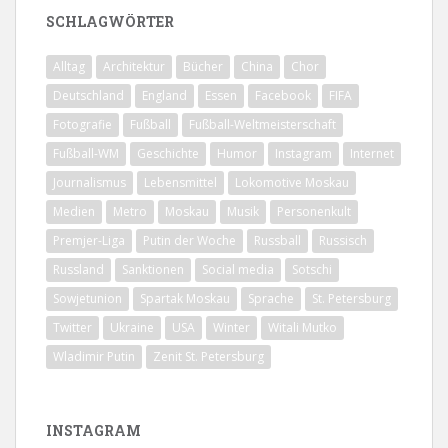
SCHLAGWÖRTER
Alltag
Architektur
Bücher
China
Chor
Deutschland
England
Essen
Facebook
FIFA
Fotografie
Fußball
Fußball-Weltmeisterschaft
Fußball-WM
Geschichte
Humor
Instagram
Internet
Journalismus
Lebensmittel
Lokomotive Moskau
Medien
Metro
Moskau
Musik
Personenkult
Premjer-Liga
Putin der Woche
Russball
Russisch
Russland
Sanktionen
Social media
Sotschi
Sowjetunion
Spartak Moskau
Sprache
St. Petersburg
Twitter
Ukraine
USA
Winter
Witali Mutko
Wladimir Putin
Zenit St. Petersburg
INSTAGRAM