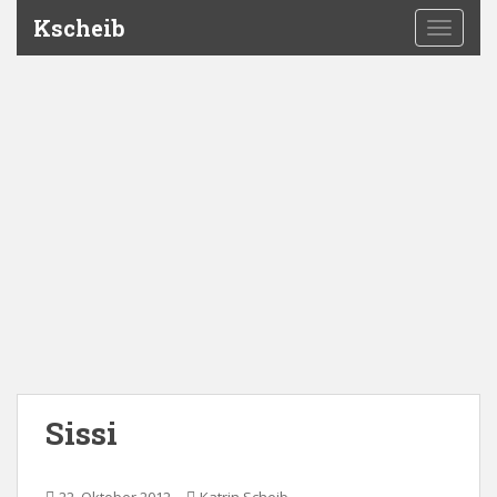
Kscheib
TOGGLE
Sissi