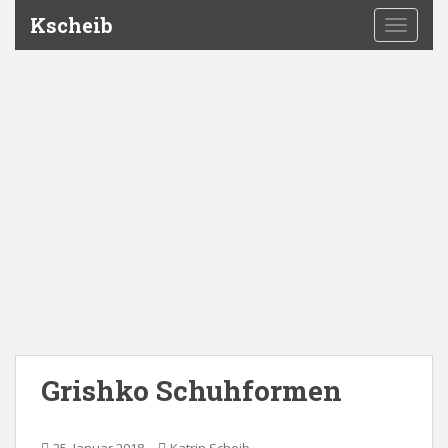
Kscheib
TOGGLE
Grishko Schuhformen