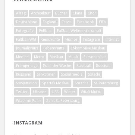
Alltag
Architektur
Bücher
China
Chor
Deutschland
England
Essen
Facebook
FIFA
Fotografie
Fußball
Fußball-Weltmeisterschaft
Fußball-WM
Geschichte
Humor
Instagram
Internet
Journalismus
Lebensmittel
Lokomotive Moskau
Medien
Metro
Moskau
Musik
Personenkult
Premjer-Liga
Putin der Woche
Russball
Russisch
Russland
Sanktionen
Social media
Sotschi
Sowjetunion
Spartak Moskau
Sprache
St. Petersburg
Twitter
Ukraine
USA
Winter
Witali Mutko
Wladimir Putin
Zenit St. Petersburg
INSTAGRAM