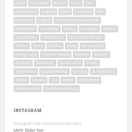
Alltag
Architektur
Bücher
China
Chor
Deutschland
England
Essen
Facebook
FIFA
Fotografie
Fußball
Fußball-Weltmeisterschaft
Fußball-WM
Geschichte
Humor
Instagram
Internet
Journalismus
Lebensmittel
Lokomotive Moskau
Medien
Metro
Moskau
Musik
Personenkult
Premjer-Liga
Putin der Woche
Russball
Russisch
Russland
Sanktionen
Social media
Sotschi
Sowjetunion
Spartak Moskau
Sprache
St. Petersburg
Twitter
Ukraine
USA
Winter
Witali Mutko
Wladimir Putin
Zenit St. Petersburg
INSTAGRAM
Instagram has returned invalid data.
Mehr Bilder hier