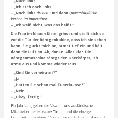
– „Nach links.“
– „Ich steh doch links.“
– „Nach links
drehen
. Und dann (
unverständliche
Verben im Imperativ
)!“
– „Ich weiß nicht, was das heißt.“
Die Frau im blauen Kittel grinst und stellt sich so
vor die Tür der Röntgenkabine, dass ich sie sehen
kann. Sie guckt mich an, atmet tief ein und hält
dann die Luft an. Ah, danke. Alles klar. Die
Röntgenmaschine röntgt den Oberkörper, ich
atme aus und komme wieder raus.
– „Sind Sie verheiratet?“
– „Ja.“
– „Hatten Sie schon mal Tuberkulose?“
– „Nein.“
– „Okay, fertig.“
Ein Jahr lang gelten die Visa für uns ausländische
Mitarbeiter der Moscow Times, und die einzige
Konstante von einem Visum zum nächsten ist, dass sich