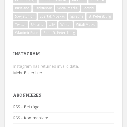
Russland
Sanktionen
Social media
Sotschi
Sowjetunion
Spartak Moskau
Sprache
St. Petersburg
Twitter
Ukraine
USA
Winter
Witali Mutko
Wladimir Putin
Zenit St. Petersburg
INSTAGRAM
Instagram has returned invalid data.
Mehr Bilder hier
ABONNIEREN
RSS - Beiträge
RSS - Kommentare