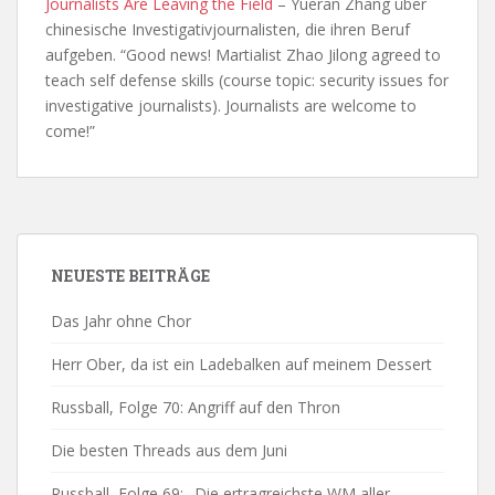
Journalists Are Leaving the Field
– Yueran Zhang über
chinesische Investigativjournalisten, die ihren Beruf
aufgeben. “Good news! Martialist Zhao Jilong agreed to
teach self defense skills (course topic: security issues for
investigative journalists). Journalists are welcome to
come!”
NEUESTE BEITRÄGE
Das Jahr ohne Chor
Herr Ober, da ist ein Ladebalken auf meinem Dessert
Russball, Folge 70: Angriff auf den Thron
Die besten Threads aus dem Juni
Russball, Folge 69: „Die ertragreichste WM aller