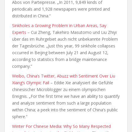
Abos von Parteipresse. „
In 2011, 9,849 kinds of
periodicals and 1,928 newspapers were printed and
distributed in China
.“
Sinkholes a Growing Problem in Urban Areas, Say
Experts
– Cui Zheng, Takehiro Masutomo und Liu Zhiyi
über das im Ruhrgebiet auch nicht unbekannte Problem
der Tagesbrüche. „Just this year, 99 sinkhole collapses
occurred in Beijing between July 21 and August 12,
according to statistics from a bridge maintenance
company.“
Weibo, China’s Twitter, Abuzz with Sentiment Over Liu
Xiang’s Olympic Fail
– Eddie Xie analysiert die Gefühle
chinesischer Microblogger zu einem olympischen
Ereignis. „For the first time we have an ability to quantify
and analyze sentiment from such a large population
within China; a peek into the sentiment of China’s public
sphere.“
Winter For Chinese Media: Why So Many Respected