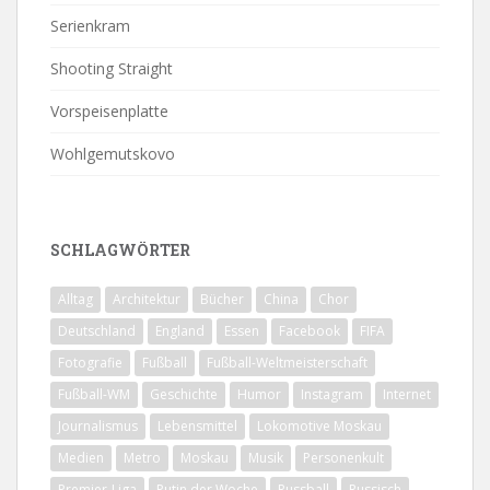
Serienkram
Shooting Straight
Vorspeisenplatte
Wohlgemutskovo
SCHLAGWÖRTER
Alltag
Architektur
Bücher
China
Chor
Deutschland
England
Essen
Facebook
FIFA
Fotografie
Fußball
Fußball-Weltmeisterschaft
Fußball-WM
Geschichte
Humor
Instagram
Internet
Journalismus
Lebensmittel
Lokomotive Moskau
Medien
Metro
Moskau
Musik
Personenkult
Premjer-Liga
Putin der Woche
Russball
Russisch