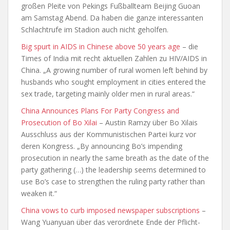
großen Pleite von Pekings Fußballteam Beijing Guoan
am Samstag Abend. Da haben die ganze interessanten
Schlachtrufe im Stadion auch nicht geholfen.
Big spurt in AIDS in Chinese above 50 years age
– die
Times of India mit recht aktuellen Zahlen zu HIV/AIDS in
China. „A growing number of rural women left behind by
husbands who sought employment in cities entered the
sex trade, targeting mainly older men in rural areas.“
China Announces Plans For Party Congress and
Prosecution of Bo Xilai
– Austin Ramzy über Bo Xilais
Ausschluss aus der Kommunistischen Partei kurz vor
deren Kongress. „By announcing Bo’s impending
prosecution in nearly the same breath as the date of the
party gathering (…) the leadership seems determined to
use Bo’s case to strengthen the ruling party rather than
weaken it.“
China vows to curb imposed newspaper subscriptions
–
Wang Yuanyuan über das verordnete Ende der Pflicht-