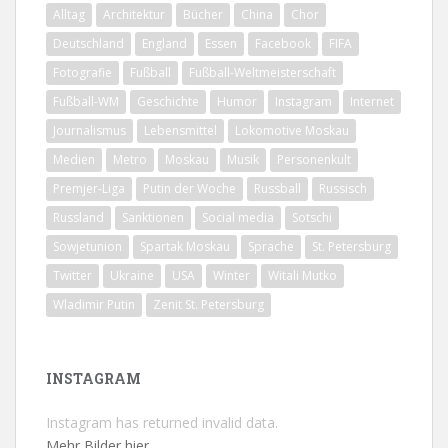
Alltag
Architektur
Bücher
China
Chor
Deutschland
England
Essen
Facebook
FIFA
Fotografie
Fußball
Fußball-Weltmeisterschaft
Fußball-WM
Geschichte
Humor
Instagram
Internet
Journalismus
Lebensmittel
Lokomotive Moskau
Medien
Metro
Moskau
Musik
Personenkult
Premjer-Liga
Putin der Woche
Russball
Russisch
Russland
Sanktionen
Social media
Sotschi
Sowjetunion
Spartak Moskau
Sprache
St. Petersburg
Twitter
Ukraine
USA
Winter
Witali Mutko
Wladimir Putin
Zenit St. Petersburg
INSTAGRAM
Instagram has returned invalid data.
Mehr Bilder hier