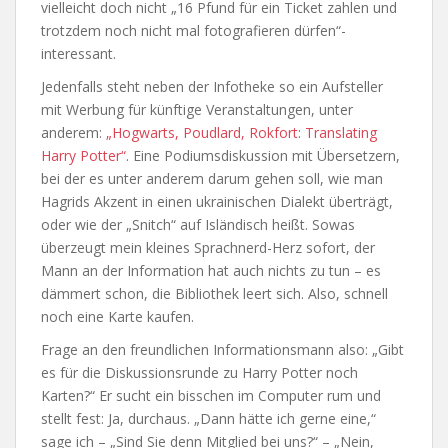
vielleicht doch nicht „16 Pfund für ein Ticket zahlen und
trotzdem noch nicht mal fotografieren dürfen“-
interessant.
Jedenfalls steht neben der Infotheke so ein Aufsteller
mit Werbung für künftige Veranstaltungen, unter
anderem:
„Hogwarts, Poudlard, Rokfort: Translating
Harry Potter“
. Eine Podiumsdiskussion mit Übersetzern,
bei der es unter anderem darum gehen soll, wie man
Hagrids Akzent in einen ukrainischen Dialekt überträgt,
oder wie der „Snitch“ auf Isländisch heißt. Sowas
überzeugt mein kleines Sprachnerd-Herz sofort, der
Mann an der Information hat auch nichts zu tun – es
dämmert schon, die Bibliothek leert sich. Also, schnell
noch eine Karte kaufen.
Frage an den freundlichen Informationsmann also: „Gibt
es für die Diskussionsrunde zu Harry Potter noch
Karten?“ Er sucht ein bisschen im Computer rum und
stellt fest: Ja, durchaus. „Dann hätte ich gerne eine,“
sage ich – „Sind Sie denn Mitglied bei uns?“ – „Nein,