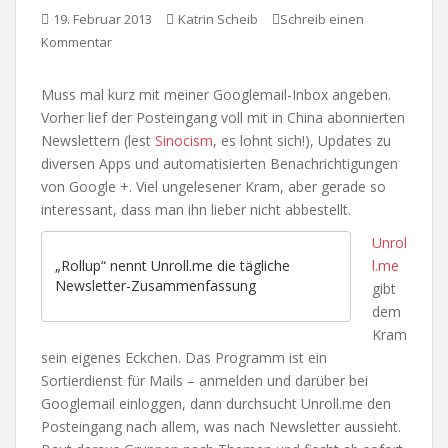
19. Februar 2013
Katrin Scheib
Schreib einen
Kommentar
Muss mal kurz mit meiner Googlemail-Inbox angeben.
Vorher lief der Posteingang voll mit in China abonnierten
Newslettern (lest
Sinocism
, es lohnt sich!), Updates zu
diversen Apps und automatisierten Benachrichtigungen
von Google +. Viel ungelesener Kram, aber gerade so
interessant, dass man ihn lieber nicht abbestellt.
Unrol
l.me
„Rollup“ nennt Unroll.me die tägliche
Newsletter-Zusammenfassung
gibt
dem
Kram
sein eigenes Eckchen. Das Programm ist ein
Sortierdienst für Mails – anmelden und darüber bei
Googlemail einloggen, dann durchsucht Unroll.me den
Posteingang nach allem, was nach Newsletter aussieht.