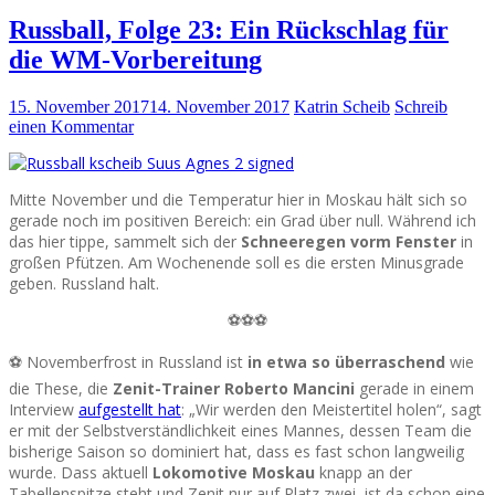
Russball, Folge 23: Ein Rückschlag für
die WM-Vorbereitung
15. November 2017
14. November 2017
Katrin Scheib
Schreib
einen Kommentar
Mitte November und die Temperatur hier in Moskau hält sich so
gerade noch im positiven Bereich: ein Grad über null. Während ich
das hier tippe, sammelt sich der
Schneeregen vorm Fenster
in
großen Pfützen. Am Wochenende soll es die ersten Minusgrade
geben. Russland halt.
⚽⚽⚽
⚽ Novemberfrost in Russland ist
in etwa so überraschend
wie
die These, die
Zenit-Trainer Roberto Mancini
gerade in einem
Interview
aufgestellt hat
: „Wir werden den Meistertitel holen“, sagt
er mit der Selbstverständlichkeit eines Mannes, dessen Team die
bisherige Saison so dominiert hat, dass es fast schon langweilig
wurde. Dass aktuell
Lokomotive Moskau
knapp an der
Tabellenspitze steht und Zenit nur auf Platz zwei, ist da schon eine