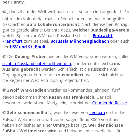
per Handy
.
⚽ „Überall auf der Welt weihnachtet es, so auch in Langenfeld.“ So
hat mir im Volontariat mal ein Redakteur erklärt, wie man große
Geschichten
aufs Lokale runterbricht
. Nach demselben Prinzip
gibt es gerade allerlei Berichte dazu,
welcher Bundesliga-Verein
welche Spieler zur WM nach Russland schickt –
Eintracht
Frankfurt
zum Beispiel,
Borussia Mönchengladbach
oder auch
der
HSV und St. Pauli
.
⚽ Die
Doping-Proben
, die bei der WM genommen werden, sollen
nicht in Russland untersucht werden
, sondern dafür
extra ins
Ausland gebracht
werden. Schließlich ist die russische Anti-
Doping-Agentur immer noch
suspendiert
, weil sie sich nicht an
die Regeln der Welt-Anti-Doping-Agentur hält.
⚽
Zwölf WM-Stadien
werden es kommendes Jahr sein, fünf
davon bekommen ihren
Rasen aus Frankreich
. Der soll
besonders widerstandsfährig sein, schreibt der
Courrier de Russie
.
⚽
Sehr schmeichelhaft
, was die Leser von
Lenta.ru
da für die
Fußball-Weltmeisterschaft vorhersagen: Rund 3000 von ihnen
haben sich bisher an einer Umfrage beteiligt,
wer der nächste
Fußball-Weltmeister wird
, und beinahe jeder zweite hat für