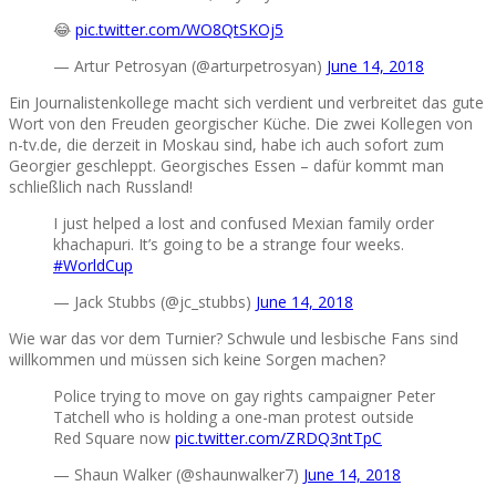
😂
pic.twitter.com/WO8QtSKOj5
— Artur Petrosyan (@arturpetrosyan)
June 14, 2018
Ein Journalistenkollege macht sich verdient und verbreitet das gute
Wort von den Freuden georgischer Küche. Die zwei Kollegen von
n-tv.de, die derzeit in Moskau sind, habe ich auch sofort zum
Georgier geschleppt. Georgisches Essen – dafür kommt man
schließlich nach Russland!
I just helped a lost and confused Mexian family order
khachapuri. It’s going to be a strange four weeks.
#WorldCup
— Jack Stubbs (@jc_stubbs)
June 14, 2018
Wie war das vor dem Turnier? Schwule und lesbische Fans sind
willkommen und müssen sich keine Sorgen machen?
Police trying to move on gay rights campaigner Peter
Tatchell who is holding a one-man protest outside
Red Square now
pic.twitter.com/ZRDQ3ntTpC
— Shaun Walker (@shaunwalker7)
June 14, 2018