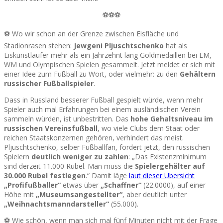
⚽⚽⚽
⚽ Wo wir schon an der Grenze zwischen Eisfläche und
Stadionrasen stehen:
Jewgeni Pljuschtschenko
hat als
Eiskunstläufer mehr als ein Jahrzehnt lang Goldmedaillen bei EM,
WM und Olympischen Spielen gesammelt. Jetzt meldet er sich mit
einer Idee zum Fußball zu Wort, oder vielmehr: zu den
Gehältern
russischer Fußballspieler
.
Dass in Russland besserer Fußball gespielt würde, wenn mehr
Spieler auch mal Erfahrungen bei einem ausländischen Verein
sammeln würden, ist unbestritten. Das
hohe Gehaltsniveau im
russischen Vereinsfußball
, wo viele Clubs dem Staat oder
reichen Staatskonzernen gehören, verhindert das meist.
Pljuschtschenko, selber Fußballfan, fordert jetzt, den russischen
Spielern
deutlich weniger zu zahlen
: „Das Existenzminimum
sind derzeit 11.000 Rubel. Man muss die
Spielergehälter auf
30.000 Rubel festlegen
.“ Damit läge
laut dieser Übersicht
„Profifußballer“
etwas über
„Schaffner“
(22.0000), auf einer
Höhe mit
„Museumsangestellter“
, aber deutlich unter
„Weihnachtsmanndarsteller“
(55.000).
⚽ Wie schön, wenn man sich mal fünf Minuten nicht mit der Frage