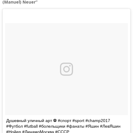
(Manuel) Neuer“
Душевный уличный арт ⚽️ #спорт #sport #champ2017
#Футбол #futball #болельщики #фанаты #Яшин #ЛевЯшин
#Нойер #ДинамоМосква #СССР