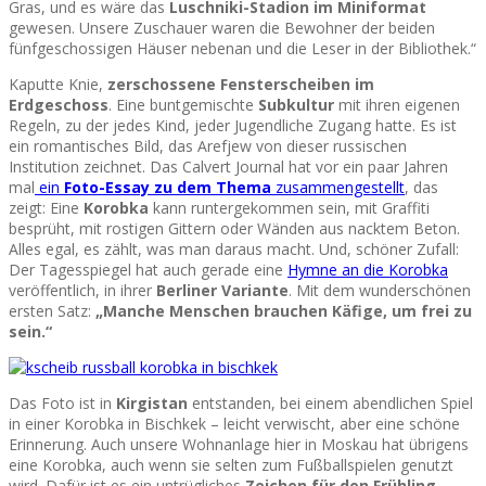
Gras, und es wäre das
Luschniki-Stadion im Miniformat
gewesen. Unsere Zuschauer waren die Bewohner der beiden
fünfgeschossigen Häuser nebenan und die Leser in der Bibliothek.“
Kaputte Knie,
zerschossene Fensterscheiben im
Erdgeschoss
. Eine buntgemischte
Subkultur
mit ihren eigenen
Regeln, zu der jedes Kind, jeder Jugendliche Zugang hatte. Es ist
ein romantisches Bild, das Arefjew von dieser russischen
Institution zeichnet. Das Calvert Journal hat vor ein paar Jahren
mal
ein
Foto-Essay zu dem Thema
zusammengestellt
, das
zeigt: Eine
Korobka
kann runtergekommen sein, mit Graffiti
besprüht, mit rostigen Gittern oder Wänden aus nacktem Beton.
Alles egal, es zählt, was man daraus macht. Und, schöner Zufall:
Der Tagesspiegel hat auch gerade eine
Hymne an die Korobka
veröffentlich, in ihrer
Berliner Variante
. Mit dem wunderschönen
ersten Satz:
„Manche Menschen brauchen Käfige, um frei zu
sein.“
Das Foto ist in
Kirgistan
entstanden, bei einem abendlichen Spiel
in einer Korobka in Bischkek – leicht verwischt, aber eine schöne
Erinnerung. Auch unsere Wohnanlage hier in Moskau hat übrigens
eine Korobka, auch wenn sie selten zum Fußballspielen genutzt
wird. Dafür ist es ein untrügliches
Zeichen für den Frühling
,