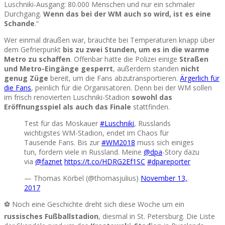
Luschniki-Ausgang: 80.000 Menschen und nur ein schmaler
Durchgang.
Wenn das bei der WM auch so wird, ist es eine
Schande
.“
Wer einmal draußen war, brauchte bei Temperaturen knapp über
dem Gefrierpunkt
bis zu zwei Stunden, um es in die warme
Metro zu schaffen
. Offenbar hatte die Polizei einige
Straßen
und Metro-Eingänge gesperrt
, außerdem standen
nicht
genug Züge
bereit, um die Fans abzutransportieren.
Ärgerlich für
die Fans
, peinlich für die Organisatoren. Denn bei der WM sollen
im frisch renovierten Luschniki-Stadion
sowohl das
Eröffnungsspiel als auch das Finale
stattfinden.
Test für das Moskauer
#Luschniki
, Russlands
wichtigstes WM-Stadion, endet im Chaos für
Tausende Fans. Bis zur
#WM2018
muss sich einiges
tun, fordern viele in Russland. Meine
@dpa
-Story dazu
via
@faznet
https://t.co/HDRG2Ef1SC
#dpareporter
— Thomas Körbel (@thomasjulius)
November 13,
2017
⚽ Noch eine Geschichte dreht sich diese Woche um ein
russisches Fußballstadion
, diesmal in St. Petersburg. Die Liste