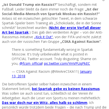
„Ist Donald Trump ein Rassist?“
beschäftigt, sondern mit
Fußball. Leider bleibt da dann immer noch die Frage:
„Ist der
Social-Media-Mensch von Spartak Moskau ein Rassist?“
Anlass ist ein inzwischen gelöschter Tweet, in dem schwarze
Spartak-Spieler beim Training als „Schokolade, die in der Sonne
schmilzt“ bezeichnet wurden. (
Nicht der erste Vorfall dieser
Art bei Spartak
.) Das gab den verdienten Ärger – von der Anti-
Rassismus-Initiative
„Kick it Out“
, von der FIFA und nicht zuletzt
auch von der russischen Fan-Gruppe
„CSKA Against Racism“
.
There is something fundamentally wrong in Spartak
Moscow. It's truly unbelievable what is posted in
OFFICIAL Twitter account. Truly disgusting. Shame on
you,
@fcsm_official
!
pic.twitter.com/YmVPUqPkEC
— CSKA Against Racism (@WeAreCSKA11)
January
13, 2018
Die betroffenen Spieler selber haben inzwischen in einem
Statement betont,
bei Spartak gebe es keinen Rassismus
.
Was sollen sie auch sonst tun, schließlich ist der Verein ihr
Arbeitgeber. Auch die Leser von Sports.ru meinen mehrheitlich:
Das war doch nur ein Witz, alles halb so schlimm
. Ich
persönlich würde trotzdem beide Fragen – die nach Trump und die