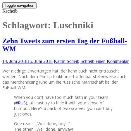
Toggle navigation
Kscheib
Schlagwort:
Luschniki
Zehn Tweets zum ersten Tag der Fußball-
WM
14. Juni 2018
15. Juni 2018
Katrin Scheib
Schreib einen Kommentar
Wer niedrige Erwartungen hat, der kann auch nicht enttäuscht
werden. Nach dem Prinzip funktioniert offenbar stellenweise auch
das Merchandising rund um die russische Mannschaft bei der
Fußball-WM.
When you don’t have too much faith in your team
(
#RUS
), at least try to hide it with your sense of
humour. Here’s a pack of two scarves (you can’t buy
just one).
One reads: „Well done, boys!“
The other: „Well done, anyway!“