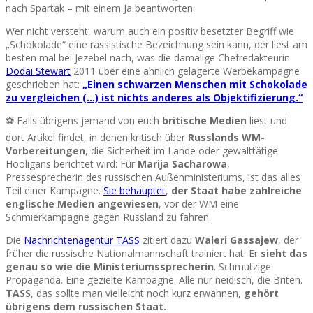
nach Spartak – mit einem Ja beantworten.
Wer nicht versteht, warum auch ein positiv besetzter Begriff wie
„Schokolade“ eine rassistische Bezeichnung sein kann, der liest am
besten mal bei Jezebel nach, was die damalige Chefredakteurin
Dodai Stewart
2011 über eine ähnlich gelagerte Werbekampagne
geschrieben hat:
„Einen schwarzen Menschen mit Schokolade
zu vergleichen (…) ist nichts anderes als Objektifizierung.“
⚽ Falls übrigens jemand von euch
britische Medien
liest und
dort Artikel findet, in denen kritisch über
Russlands WM-
Vorbereitungen
, die Sicherheit im Lande oder gewalttätige
Hooligans berichtet wird: Für
Marija Sacharowa
,
Pressesprecherin des russischen Außenministeriums, ist das alles
Teil einer Kampagne.
Sie behauptet
,
der Staat habe zahlreiche
englische Medien angewiesen
, vor der WM eine
Schmierkampagne gegen Russland zu fahren.
Die
Nachrichtenagentur TASS
zitiert dazu
Waleri Gassajew
, der
früher die russische Nationalmannschaft trainiert hat. Er
sieht das
genau so wie die Ministeriumssprecherin
. Schmutzige
Propaganda. Eine gezielte Kampagne. Alle nur neidisch, die Briten.
TASS
, das sollte man vielleicht noch kurz erwähnen,
gehört
übrigens dem russischen Staat.