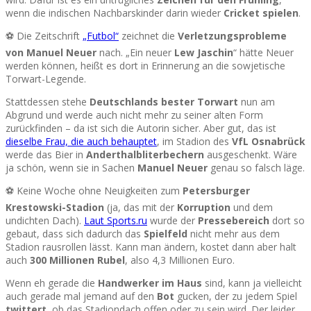
wenn die indischen Nachbarskinder darin wieder
Cricket spielen
.
⚽ Die Zeitschrift
„Futbol“
zeichnet die
Verletzungsprobleme
von Manuel Neuer
nach. „Ein neuer
Lew Jaschin
“ hätte Neuer
werden können, heißt es dort in Erinnerung an die sowjetische
Torwart-Legende.
Stattdessen stehe
Deutschlands bester Torwart
nun am
Abgrund und werde auch nicht mehr zu seiner alten Form
zurückfinden – da ist sich die Autorin sicher. Aber gut, das ist
dieselbe Frau, die auch behauptet
, im Stadion des
VfL Osnabrück
werde das Bier in
Anderthalbliterbechern
ausgeschenkt. Wäre
ja schön, wenn sie in Sachen
Manuel Neuer
genau so falsch läge.
⚽ Keine Woche ohne Neuigkeiten zum
Petersburger
Krestowski-Stadion
(ja, das mit der
Korruption
und dem
undichten Dach).
Laut Sports.ru
wurde der
Pressebereich
dort so
gebaut, dass sich dadurch das
Spielfeld
nicht mehr aus dem
Stadion rausrollen lässt. Kann man ändern, kostet dann aber halt
auch
300 Millionen Rubel
, also 4,3 Millionen Euro.
Wenn eh gerade die
Handwerker im Haus
sind, kann ja vielleicht
auch gerade mal jemand auf den
Bot
gucken, der zu jedem Spiel
twittert
, ob das Stadiondach offen oder zu sein wird. Der leider