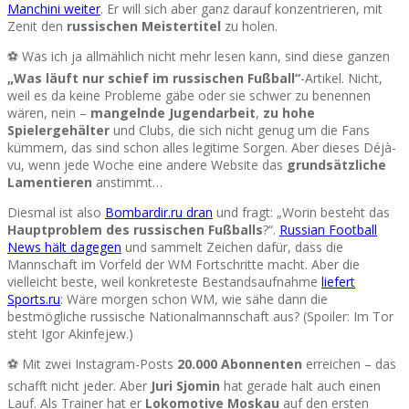
Manchini weiter
. Er will sich aber ganz darauf konzentrieren, mit
Zenit den
russischen Meistertitel
zu holen.
⚽ Was ich ja allmählich nicht mehr lesen kann, sind diese ganzen
„Was läuft nur schief im russischen Fußball“
-Artikel. Nicht,
weil es da keine Probleme gäbe oder sie schwer zu benennen
wären, nein –
mangelnde Jugendarbeit
,
zu hohe
Spielergehälter
und Clubs, die sich nicht genug um die Fans
kümmern, das sind schon alles legitime Sorgen. Aber dieses Déjà-
vu, wenn jede Woche eine andere Website das
grundsätzliche
Lamentieren
anstimmt…
Diesmal ist also
Bombardir.ru dran
und fragt: „Worin besteht das
Hauptproblem des russischen Fußballs
?“.
Russian Football
News hält dagegen
und sammelt Zeichen dafür, dass die
Mannschaft im Vorfeld der WM Fortschritte macht. Aber die
vielleicht beste, weil konkreteste Bestandsaufnahme
liefert
Sports.ru
: Wäre morgen schon WM, wie sähe dann die
bestmögliche russische Nationalmannschaft aus? (Spoiler: Im Tor
steht Igor Akinfejew.)
⚽ Mit zwei Instagram-Posts
20.000 Abonnenten
erreichen – das
schafft nicht jeder. Aber
Juri Sjomin
hat gerade halt auch einen
Lauf. Als Trainer hat er
Lokomotive Moskau
auf den ersten