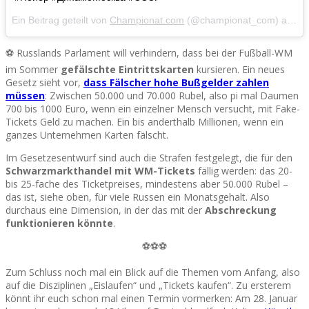
Ein Beitrag geteilt von
Championat.com
(@championat_com) am
De
⚽ Russlands Parlament will verhindern, dass bei der Fußball-WM
im Sommer
gefälschte Eintrittskarten
kursieren. Ein neues
Gesetz sieht vor,
dass Fälscher hohe Bußgelder zahlen
müssen
: Zwischen 50.000 und 70.000 Rubel, also pi mal Daumen
700 bis 1000 Euro, wenn ein einzelner Mensch versucht, mit Fake-
Tickets Geld zu machen. Ein bis anderthalb Millionen, wenn ein
ganzes Unternehmen Karten fälscht.
Im Gesetzesentwurf sind auch die Strafen festgelegt, die für den
Schwarzmarkthandel mit WM-Tickets
fällig werden: das 20-
bis 25-fache des Ticketpreises, mindestens aber 50.000 Rubel –
das ist, siehe oben, für viele Russen ein Monatsgehalt. Also
durchaus eine Dimension, in der das mit der
Abschreckung
funktionieren könnte
.
⚽⚽⚽
Zum Schluss noch mal ein Blick auf die Themen vom Anfang, also
auf die Disziplinen „Eislaufen“ und „Tickets kaufen“. Zu ersterem
könnt ihr euch schon mal einen Termin vormerken: Am 28. Januar