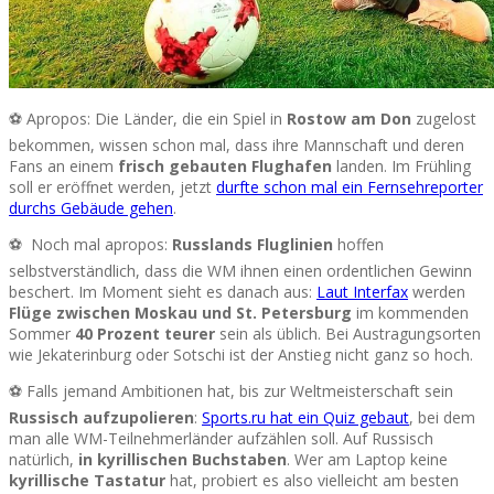
⚽ Apropos: Die Länder, die ein Spiel in
Rostow am Don
zugelost
bekommen, wissen schon mal, dass ihre Mannschaft und deren
Fans an einem
frisch gebauten Flughafen
landen. Im Frühling
soll er eröffnet werden, jetzt
durfte schon mal ein Fernsehreporter
durchs Gebäude gehen
.
⚽ Noch mal apropos:
Russlands Fluglinien
hoffen
selbstverständlich, dass die WM ihnen einen ordentlichen Gewinn
beschert. Im Moment sieht es danach aus:
Laut Interfax
werden
Flüge zwischen Moskau und St. Petersburg
im kommenden
Sommer
40 Prozent teurer
sein als üblich. Bei Austragungsorten
wie Jekaterinburg oder Sotschi ist der Anstieg nicht ganz so hoch.
⚽ Falls jemand Ambitionen hat, bis zur Weltmeisterschaft sein
Russisch aufzupolieren
:
Sports.ru hat ein Quiz gebaut
, bei dem
man alle WM-Teilnehmerländer aufzählen soll. Auf Russisch
natürlich,
in kyrillischen Buchstaben
. Wer am Laptop keine
kyrillische Tastatur
hat, probiert es also vielleicht am besten