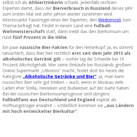
selbst ich als
Altbiertrinkerin
schade. Jedenfalls rechnen
Experten damit, dass der
Bierverbrauch in Russland
dieses Jahr
zum ersten Mal seit zehn Jahren wieder zunehmen wird.
Interessante Faustregel eines der Experten, den
Wedomosti
zum
Thema befragt hat: Findet in einem Land eine
Fußball-
Weltmeisterschaft
statt, dann treibt das den Bierkonsum um
rund
fünf Prozent in die Höhe
.
Ein paar
russische Bier-Fakten
für den Hinterkopf: Ja, es stimmt
tatsächlich, dass Bier hier rechtlich
erst seit dem Jahr 2013 als
alkoholisches Getränk gilt
– vorher lag die Schwelle bei 10
Prozent Alkoholgehalt. Wer seine Einkäufe bei Russlands großem
Online-Supermarkt „Utkonos“ macht, findet dort bis heute die
Kategorie
„Alkoholische Getränke und Bier“
. Ja, man kann
russisches Bier sehr gut trinken – auch, wenn in Moskau viele
Läden eher Stella, Heineken und Budweiser auf der Karte haben.
Bei der russischen Bierkonsumprognose sind übrigens
Fußballfans aus Deutschland und England
explizit als
Hoffnungsträger erwähnt – schließlich kommen sie
„aus Ländern
mit hoch entwickelter Bierkultur“
.