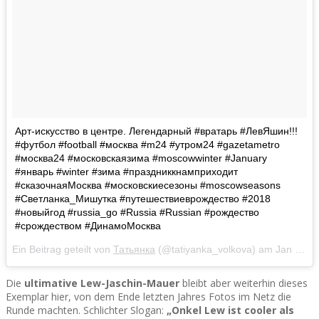
Арт-искусство в центре. Легендарный #вратарь #ЛевЯшин!!!
#футбол #football #москва #m24 #утром24 #gazetametro
#москва24 #московскаязима #moscowwinter #January
#январь #winter #зима #праздниккнамприходит
#сказочнаяМосква #московскиесезоны #moscowseasons
#Светланка_Мишутка #путешествиеврождество #2018
#новыйгод #russia_go #Russia #Russian #рождество
#срождеством #ДинамоМосква
Ein Beitrag geteilt von
Татьянка
(@tatiyanka_volkova) am
Jan 7, 2018 um 10:23 PST
Die
ultimative Lew-Jaschin-Mauer
bleibt aber weiterhin dieses
Exemplar hier, von dem Ende letzten Jahres Fotos im Netz die
Runde machten. Schlichter Slogan:
„Onkel Lew ist cooler als