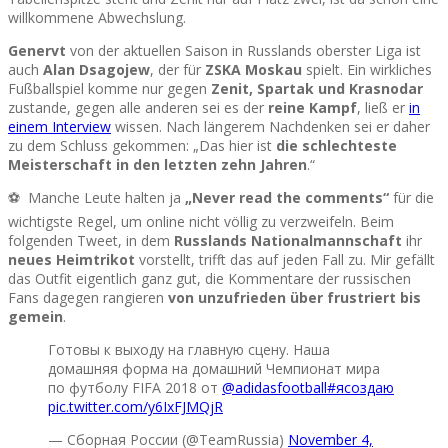
willkommene Abwechslung.
Genervt
von der aktuellen Saison in Russlands oberster Liga ist
auch
Alan Dsagojew
, der für
ZSKA Moskau
spielt. Ein wirkliches
Fußballspiel komme nur gegen
Zenit, Spartak und Krasnodar
zustande, gegen alle anderen sei es der
reine Kampf
, ließ er
in
einem Interview
wissen. Nach längerem Nachdenken sei er daher
zu dem Schluss gekommen: „Das hier ist
die schlechteste
Meisterschaft in den letzten zehn Jahren
.“
⚽ Manche Leute halten ja
„Never read the comments“
für die
wichtigste Regel, um online nicht völlig zu verzweifeln. Beim
folgenden Tweet, in dem
Russlands Nationalmannschaft
ihr
neues Heimtrikot
vorstellt, trifft das auf jeden Fall zu. Mir gefällt
das Outfit eigentlich ganz gut, die Kommentare der russischen
Fans dagegen rangieren
von unzufrieden über frustriert bis
gemein
.
Готовы к выходу на главную сцену. Наша
домашняя форма на домашний Чемпионат мира
по футболу FIFA 2018 от
@adidasfootball
#ясоздаю
pic.twitter.com/y6IxFJMQjR
— Сборная России (@TeamRussia)
November 4,