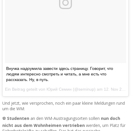
Внучка надоумила завести здесь страницу. Говорит, что
людям интересно смотреть и читать, а мне есть что
рассказать. Ну, в путь.
Ein Beitrag geteilt von Юрий Семин (@seminup) am
12. Nov 2017 um 3:59 Uhr
Und jetzt, wie versprochen, noch ein paar kleine Meldungen rund
um die WM:
⚽
Studenten
an den WM-Austragungsorten sollen
nun doch
nicht aus dem Wohnheimen vertrieben
werden, um Platz für
Sicherheitskräfte zu schaffen. Das hat das russische