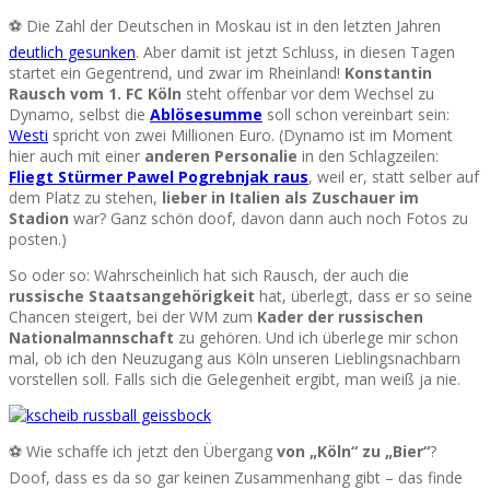
⚽ Die Zahl der Deutschen in Moskau ist in den letzten Jahren
deutlich gesunken
. Aber damit ist jetzt Schluss, in diesen Tagen
startet ein Gegentrend, und zwar im Rheinland!
Konstantin
Rausch vom 1. FC Köln
steht offenbar vor dem Wechsel zu
Dynamo, selbst die
Ablösesumme
soll schon vereinbart sein:
Westi
spricht von zwei Millionen Euro. (Dynamo ist im Moment
hier auch mit einer
anderen Personalie
in den Schlagzeilen:
Fliegt Stürmer Pawel Pogrebnjak raus
, weil er, statt selber auf
dem Platz zu stehen,
lieber in Italien als Zuschauer im
Stadion
war? Ganz schön doof, davon dann auch noch Fotos zu
posten.)
So oder so: Wahrscheinlich hat sich Rausch, der auch die
russische Staatsangehörigkeit
hat, überlegt, dass er so seine
Chancen steigert, bei der WM zum
Kader der russischen
Nationalmannschaft
zu gehören. Und ich überlege mir schon
mal, ob ich den Neuzugang aus Köln unseren Lieblingsnachbarn
vorstellen soll. Falls sich die Gelegenheit ergibt, man weiß ja nie.
⚽ Wie schaffe ich jetzt den Übergang
von „Köln“ zu „Bier“
?
Doof, dass es da so gar keinen Zusammenhang gibt – das finde