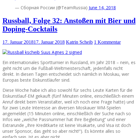
— Сборная России (@TeamRussia)
June 14, 2018
Russball, Folge 32: Anstoßen mit Bier und
Doping-Cocktails
17. Januar 2018
17. Januar 2018
Katrin Scheib
1 Kommentar
Ein internationales Sportturnier in Russland, im Jahr 2018 – nein, es
geht nicht um die Fußball-Weltmeisterschaft, jedenfalls nicht
direkt. In diesen Tagen entscheidet sich nämlich in Moskau, wer
Europas beste Eiskunstläufer sind.
Diese Woche habe ich also sowohl für sechs Leute Karten für die
Eiskunstlauf-EM gekauft (fünf Minuten online, einschließlich einem
Anruf direkt beim Veranstalter, weil ich noch eine Frage hatte) und
für zwei Leute Interesse an diversen Moskauer WM-Spielen
angemeldet (15 Minuten online, einschließlich der Suche nach so
Infos wie „welche Passnummer hat Ihre Begleitung“ und einer
Extrarunde „Ihre Kreditkarte ist keine Visakarte, und Visa ist doch
unser Sponsor, das geht so aber nicht!“). Es könnte alles so
einfach sein. Ist es aber nicht.