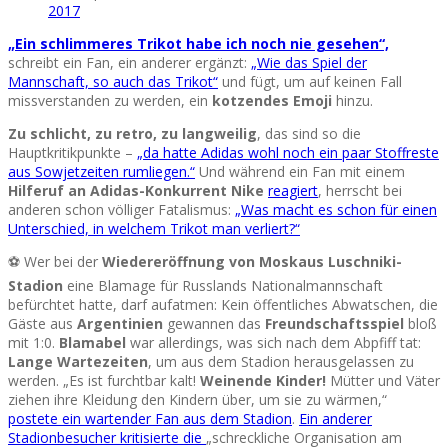
2017
„Ein schlimmeres Trikot habe ich noch nie gesehen“,
schreibt ein Fan, ein anderer ergänzt:
„Wie das Spiel der
Mannschaft, so auch das Trikot“
und fügt, um auf keinen Fall
missverstanden zu werden, ein
kotzendes Emoji
hinzu.
Zu schlicht, zu retro, zu langweilig
, das sind so die
Hauptkritikpunkte –
„da hatte Adidas wohl noch ein paar Stoffreste
aus Sowjetzeiten rumliegen.“
Und während ein Fan mit einem
Hilferuf an Adidas-Konkurrent Nike
reagiert
, herrscht bei
anderen schon völliger Fatalismus:
„Was macht es schon für einen
Unterschied, in welchem Trikot man verliert?“
⚽ Wer bei der
Wiedereröffnung von Moskaus Luschniki-
Stadion
eine Blamage für Russlands Nationalmannschaft
befürchtet hatte, darf aufatmen: Kein öffentliches Abwatschen, die
Gäste aus
Argentinien
gewannen das
Freundschaftsspiel
bloß
mit 1:0.
Blamabel
war allerdings, was sich nach dem Abpfiff tat:
Lange Wartezeiten
, um aus dem Stadion herausgelassen zu
werden. „Es ist furchtbar kalt!
Weinende Kinder!
Mütter und Väter
ziehen ihre Kleidung den Kindern über, um sie zu wärmen,“
postete ein wartender Fan aus dem Stadion
.
Ein anderer
Stadionbesucher kritisierte die
„schreckliche Organisation am