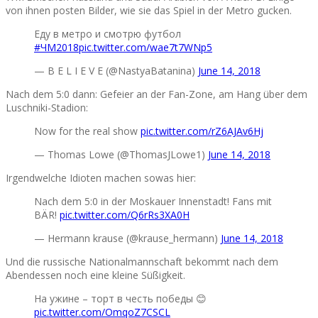
von ihnen posten Bilder, wie sie das Spiel in der Metro gucken.
Еду в метро и смотрю футбол
#ЧМ2018
pic.twitter.com/wae7t7WNp5
— B E L I E V E (@NastyaBatanina)
June 14, 2018
Nach dem 5:0 dann: Gefeier an der Fan-Zone, am Hang über dem
Luschniki-Stadion:
Now for the real show
pic.twitter.com/rZ6AJAv6Hj
— Thomas Lowe (@ThomasJLowe1)
June 14, 2018
Irgendwelche Idioten machen sowas hier:
Nach dem 5:0 in der Moskauer Innenstadt! Fans mit
BÄR!
pic.twitter.com/Q6rRs3XA0H
— Hermann krause (@krause_hermann)
June 14, 2018
Und die russische Nationalmannschaft bekommt nach dem
Abendessen noch eine kleine Süßigkeit.
На ужине – торт в честь победы 😊
pic.twitter.com/OmqoZ7CSCL