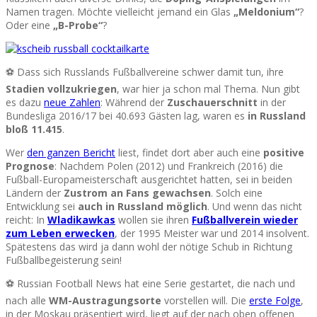
Namen tragen. Möchte vielleicht jemand ein Glas
„Meldonium“
?
Oder eine
„B-Probe“
?
⚽ Dass sich Russlands Fußballvereine schwer damit tun, ihre
Stadien vollzukriegen
, war hier ja schon mal Thema. Nun gibt
es dazu
neue Zahlen
: Während der
Zuschauerschnitt
in der
Bundesliga 2016/17 bei 40.693 Gästen lag, waren es
in Russland
bloß 11.415
.
Wer
den ganzen Bericht
liest, findet dort aber auch eine
positive
Prognose
: Nachdem Polen (2012) und Frankreich (2016) die
Fußball-Europameisterschaft ausgerichtet hatten, sei in beiden
Ländern der
Zustrom an Fans gewachsen
. Solch eine
Entwicklung sei
auch in Russland möglich
. Und wenn das nicht
reicht: In
Wladikawkas
wollen sie ihren
Fußballverein wieder
zum Leben erwecken
, der 1995 Meister war und 2014 insolvent.
Spätestens das wird ja dann wohl der nötige Schub in Richtung
Fußballbegeisterung sein!
⚽ Russian Football News hat eine Serie gestartet, die nach und
nach alle
WM-Austragungsorte
vorstellen will. Die
erste Folge
,
in der Moskau präsentiert wird, liegt auf der nach oben offenen