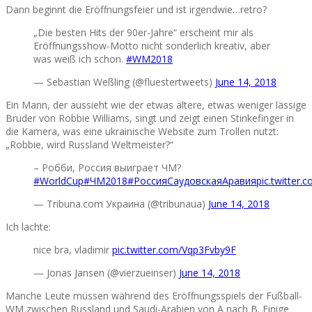
Dann beginnt die Eröffnungsfeier und ist irgendwie…retro?
„Die besten Hits der 90er-Jahre“ erscheint mir als
Eröffnungsshow-Motto nicht sonderlich kreativ, aber
was weiß ich schon.
#WM2018
— Sebastian Weßling (@fluestertweets)
June 14, 2018
Ein Mann, der aussieht wie der etwas ältere, etwas weniger lässige
Bruder von Robbie Williams, singt und zeigt einen Stinkefinger in
die Kamera, was eine ukrainische Website zum Trollen nutzt:
„Robbie, wird Russland Weltmeister?“
– Робби, Россия выиграет ЧМ?
#WorldCup
#ЧМ2018
#РоссияСаудовскаяАравия
pic.twitter
— Tribuna.com Украина (@tribunaua)
June 14, 2018
Ich lachte:
nice bra, vladimir
pic.twitter.com/Vqp3Fvby9F
— Jonas Jansen (@vierzueinser)
June 14, 2018
Manche Leute müssen während des Eröffnungsspiels der Fußball-
WM zwischen Russland und Saudi-Arabien von A nach B. Einige