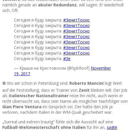
nämlich gerade an
akuter Redundanz
, will sagen: Er wiederholt
sich. Oft.
Сегодня я буду закрыта.
#ЗенитТосно
Сегодня я буду закрыта.
#ЗенитТосно
Сегодня я буду закрыта.
#ЗенитТосно
Сегодня я буду закрыта.
#ЗенитТосно
Сегодня я буду закрыта.
#ЗенитТосно
Сегодня я буду закрыта.
#ЗенитТосно
Сегодня я буду закрыта.
#ЗенитТосно
Сегодня я буду закрыта.
#Зе
— Крыша на Крестовском (@SpbRoof)
November
19, 2017
⚽ Wo wir schon in Petersburg sind:
Roberto Mancini
legt Wert
auf die Feststellung, dass er Trainer von
Zenit
bleiben will. Der Job
als
italienischer Nationaltrainer
reize ihn nicht, auch wenn er
nicht überrascht sei, dass sein Name als möglicher Nachfolger von
Gian Piero Ventura
im Gespräch sei. Der hatte den Job ja
verloren, nachdem Italien in der WM-Quali gescheitert war.
„Surreal und extrem traurig“ fühle sich die Aussicht auf eine
Fußball-Weltmeisterschaft ohne Italien
für ihn an,
sagte