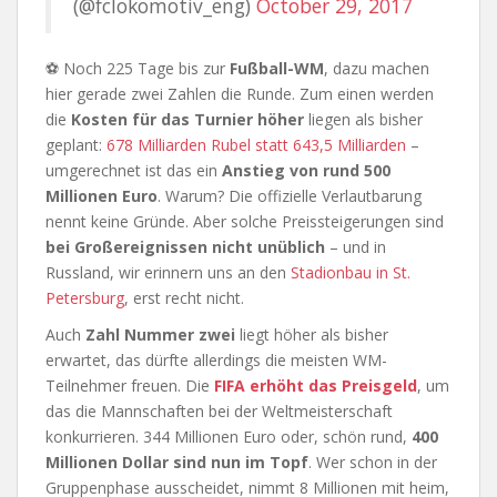
(@fclokomotiv_eng)
October 29, 2017
⚽ Noch 225 Tage bis zur
Fußball-WM
, dazu machen
hier gerade zwei Zahlen die Runde. Zum einen werden
die
Kosten für das Turnier höher
liegen als bisher
geplant:
678 Milliarden Rubel statt 643,5 Milliarden
–
umgerechnet ist das ein
Anstieg von rund 500
Millionen Euro
. Warum? Die offizielle Verlautbarung
nennt keine Gründe. Aber solche Preissteigerungen sind
bei Großereignissen nicht unüblich
– und in
Russland, wir erinnern uns an den
Stadionbau in St.
Petersburg
, erst recht nicht.
Auch
Zahl Nummer zwei
liegt höher als bisher
erwartet, das dürfte allerdings die meisten WM-
Teilnehmer freuen. Die
FIFA erhöht das Preisgeld
, um
das die Mannschaften bei der Weltmeisterschaft
konkurrieren. 344 Millionen Euro oder, schön rund,
400
Millionen Dollar sind nun im Topf
. Wer schon in der
Gruppenphase ausscheidet, nimmt 8 Millionen mit heim,