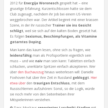
2012 für
Energija Woronesch
gespielt hat – eine
gruselige Erfahrung. Kurzentschlossen hatte sie dem
Club zugesagt, nachdem ihr Job bei einem US-Verein
weggebrochen war. Der Artikel beginnt mit einer krassen
Szene, in der ihr russischer
Trainer sie ins Gesicht
schlägt
, weil sie sich auf den kalten Boden gesetzt hat.
Es folgen
Sexismus, Beschimpfungen, als Vitamine
getarntes Doping
.
Man kann das kaum lesen, ohne sich zu fragen, wie
leidensfähig
man als Profisportlerin eigentlich sein
muss – und wie
naiv
man sein kann: Tabletten einfach
schlucken, unerklärte Spritzen einfach akzeptieren. Wer
über
den Buchauszug
hinaus weiterlesen will: Danielle
Foxhoven hat über ihre Zeit in Russland
gebloggt
.
Hier
etwa über
den
traurigen Entschluss
, mit dem
Russischlernen aufzuhören: Sonst, so die Logik, würde
sie noch mehr von den Seitenhieben ihrer
Mitspielerinnen verstehen.
⚽ Dass Moskaus
renoviertes Luschniki-Stadion
mit