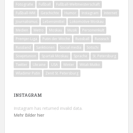
Fotografie
Fußball
Fußball-Weltmeisterschaft
Fußball-WM
Geschichte
Humor
Instagram
Internet
Journalismus
Lebensmittel
Lokomotive Moskau
Medien
Metro
Moskau
Musik
Personenkult
Premjer-Liga
Putin der Woche
Russball
Russisch
Russland
Sanktionen
Social media
Sotschi
Sowjetunion
Spartak Moskau
Sprache
St. Petersburg
Twitter
Ukraine
USA
Winter
Witali Mutko
Wladimir Putin
Zenit St. Petersburg
INSTAGRAM
Instagram has returned invalid data.
Mehr Bilder hier