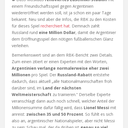
einem Freundschaftsspiel gegen Argentinien
wiedereröffnet werden soll, ist ja schon ein paar Tage
bekannt. Neu sind aber die Infos, die RBK zu den Kosten
für dieses Spiel
recherchiert hat
. Demnach zahlt
Russland rund
eine Million Dollar
, damit die Argentinier
dem Eröffnungsspiel den nötigen fußballerischen Glanz
verleihen.
Bemerkenswert sind an dem RBK-Bericht zwei Details.
Zum einen zitiert er einen Experten mit den Worten,
Argentinien verlange normalerweise eher zwei
Millionen
pro Spiel. Der
Russland-Rabatt
entstehe
dadurch, dass aktuell „alle Nationalmannschaften froh
darüber sind, im
Land der nächsten
Weltmeisterschaft
zu trainieren.“ Derselbe Experte
veranschlagt dann auch noch schnell, welcher Anteil der
Millionensumme dafür fällig wird, dass
Lionel Messi
mit
anreist:
zwischen 35 und 50 Prozent
. So fühlt es sich
also an, argentinischer Nationalspieler, aber nicht Messi
zu sein: Schau mal, der da drüben ist
genau so viel