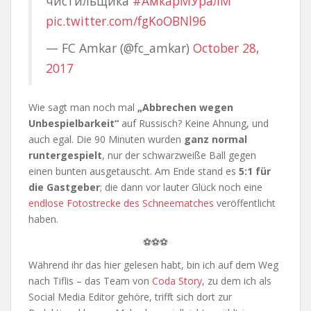
чистильщика
#АмкарМУралМ
pic.twitter.com/fgKoOBNl96
— FC Amkar (@fc_amkar)
October 28,
2017
Wie sagt man noch mal
„Abbrechen wegen
Unbespielbarkeit“
auf Russisch? Keine Ahnung, und
auch egal. Die 90 Minuten wurden
ganz normal
runtergespielt
, nur der schwarzweiße Ball gegen
einen bunten ausgetauscht. Am Ende stand es
5:1 für
die Gastgeber
; die dann vor lauter Glück noch eine
endlose Fotostrecke des Schneematches
veröffentlicht
haben.
⚽⚽⚽
Während ihr das hier gelesen habt, bin ich auf dem Weg
nach Tiflis – das Team von
Coda Story
, zu dem ich als
Social Media Editor gehöre, trifft sich dort zur