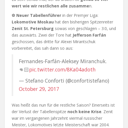
wert wie wir restlichen alle zusamme
n.
⚽
Neuer Tabellenführer
in der Premjer Liga:
Lokomotive Moskau
hat den bisherigen Spitzenreiter
Zenit St. Petersburg
sowas von geschlagen – 3:0, und
das auswärts. Zwei der Tore hat
Jefferson Farfán
geschossen, das dritte für Alexei Mirantschuk
vorbereitet, das sah dann so aus:
Fernandes-Farfán-Aleksey Miranchuk.
👊🏻
pic.twitter.com/8Ka04adoth
— Stefano Conforti (@confortistefano)
October 29, 2017
Was heißt das nun für die restliche Saison? Einerseits ist
der Verlust der Tabellenspitze
noch keine Krise
. Zenit
war im vergangenen Jahrzehnt viermal russischer
Meister, Lokomotives letzte Meisterschaft war 2004.