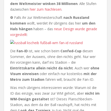
dem Weltmeister winken 38 Millionen
. Alle Stufen
dazwischen
hier zum Nachlesen
.
⚽ Falls ihr zur Weltmeisterschaft
nach Russland
kommen
wollt, werdet ihr übrigens das hier
um den
Hals hängen
haben – das
neue Design wurde gerade
vorgestellt
:
Die
Fan-ID
ist, wie schon beim
Confed-Cup
diesen
Sommer, der Ausweis, ohne den nichts geht. Nur wer
ihn vorzeigen kann, darf ins Stadion – die
Eintrittskarte allein reicht da nicht
. Auch wer
ohne
Visum einreisen
oder einfach nur kostenlos
mit der
Metro zum Stadion
fahren will, braucht die Fan-ID.
Was mich übrigens interessieren würde: Warum ist die
ID das einzige, was zwar zur WM gehört, aber
nicht im
WM-Design gestaltet
ist? Dieses Planschbecken-
Stadion, aus dem da der Ball raushüpft, hat nichts mit
dem
Look des Turniers
zu tun. Nicht mal die