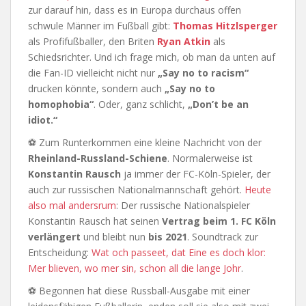
zur darauf hin, dass es in Europa durchaus offen
schwule Männer im Fußball gibt:
Thomas Hitzlsperger
als Profifußballer, den Briten
Ryan Atkin
als
Schiedsrichter. Und ich frage mich, ob man da unten auf
die Fan-ID vielleicht nicht nur
„Say no to racism“
drucken könnte, sondern auch
„Say no to
homophobia“
. Oder, ganz schlicht,
„Don’t be an
idiot.“
⚽ Zum Runterkommen eine kleine Nachricht von der
Rheinland-Russland-Schiene
. Normalerweise ist
Konstantin Rausch
ja immer der FC-Köln-Spieler, der
auch zur russischen Nationalmannschaft gehört.
Heute
also mal andersrum
: Der russische Nationalspieler
Konstantin Rausch hat seinen
Vertrag beim 1. FC Köln
verlängert
und bleibt nun
bis 2021
. Soundtrack zur
Entscheidung:
Wat och passeet, dat Eine es doch klor:
Mer blieven, wo mer sin, schon all die lange Johr
.
⚽ Begonnen hat diese Russball-Ausgabe mit einer