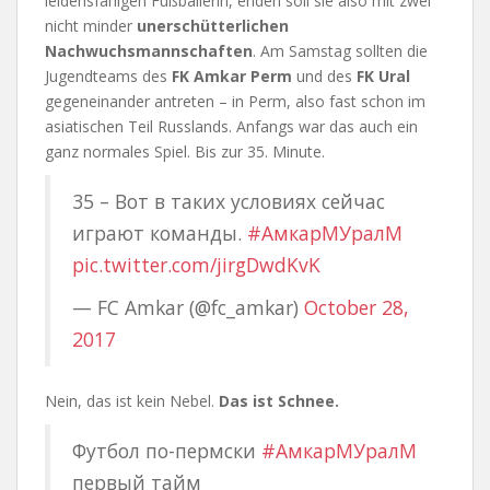
leidensfähigen Fußballerin, enden soll sie also mit zwei
nicht minder
unerschütterlichen
Nachwuchsmannschaften
. Am Samstag sollten die
Jugendteams des
FK Amkar Perm
und des
FK Ural
gegeneinander antreten – in Perm, also fast schon im
asiatischen Teil Russlands. Anfangs war das auch ein
ganz normales Spiel. Bis zur 35. Minute.
35 – Вот в таких условиях сейчас
играют команды.
#АмкарМУралМ
pic.twitter.com/jirgDwdKvK
— FC Amkar (@fc_amkar)
October 28,
2017
Nein, das ist kein Nebel.
Das ist Schnee.
Футбол по-пермски
#АмкарМУралМ
первый тайм