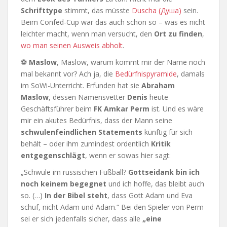
Schrifttype
stimmt, das müsste
Duscha (Душа)
sein.
Beim Confed-Cup war das auch schon so – was es nicht
leichter macht, wenn man versucht, den
Ort zu finden
,
wo man seinen Ausweis abholt
.
⚽
Maslow
, Maslow, warum kommt mir der Name noch
mal bekannt vor? Ach ja, die
Bedürfnispyramide
, damals
im SoWi-Unterricht. Erfunden hat sie
Abraham
Maslow
, dessen Namensvetter
Denis
heute
Geschäftsführer beim
FK Amkar Perm
ist. Und es wäre
mir ein akutes Bedürfnis, dass der Mann seine
schwulenfeindlichen Statements
künftig für sich
behält – oder ihm zumindest ordentlich
Kritik
entgegenschlägt
, wenn er sowas hier sagt:
„Schwule im russischen Fußball?
Gottseidank bin ich
noch keinem begegnet
und ich hoffe, das bleibt auch
so. (…)
In der Bibel steht
, dass Gott Adam und Eva
schuf, nicht Adam und Adam.“ Bei den Spieler von Perm
sei er sich jedenfalls sicher, dass alle
„eine