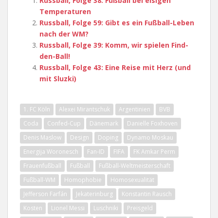
Russball, Folge 38: Fußball bei eisigen
Temperaturen
Russball, Folge 59: Gibt es ein Fußball-Leben
nach der WM?
Russball, Folge 39: Komm, wir spielen Find-
den-Ball!
Russball, Folge 43: Eine Reise mit Herz (und
mit Sluzki)
1. FC Köln
Alexei Mirantschuk
Argentinien
BVB
Coda
Confed-Cup
Dänemark
Danielle Foxhoven
Denis Maslow
Design
Doping
Dynamo Moskau
Energija Woronesch
Fan-ID
FIFA
FK Amkar Perm
Frauenfußball
Fußball
Fußball-Weltmeisterschaft
Fußball-WM
Homophobie
Homosexualität
Jefferson Farfán
Jekaterinburg
Konstantin Rausch
Kosten
Lionel Messi
Luschniki
Preisgeld