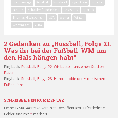
Premjer-Liga
Russball
Russland
Ryan Atkin
Schalke
Schnee
Schwulenfeindlichkeit
Sexismus
Spartak
Thomas Hitzlsperger
USA
Wetter
Winter
Woronesch
ZSKA
2 Gedanken zu „Russball, Folge 21:
Was ihr bei der Fußball-WM um
den Hals hängen habt“
Pingback:
Russball, Folge 22: Wir basteln uns einen Stadion-
Rasen
Pingback:
Russball, Folge 28: Homophobie unter russischen
Fußballfans
SCHREIBE EINEN KOMMENTAR
Deine E-Mail-Adresse wird nicht veröffentlicht.
Erforderliche
Felder sind mit
*
markiert