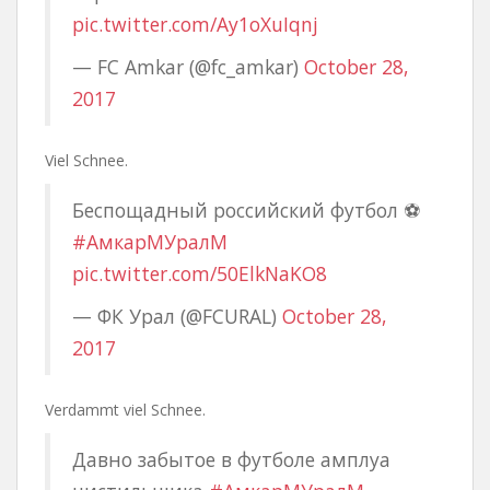
pic.twitter.com/Ay1oXuIqnj
— FC Amkar (@fc_amkar)
October 28,
2017
Viel Schnee.
Беспощадный российский футбол ⚽
#АмкарМУралМ
pic.twitter.com/50ElkNaKO8
— ФК Урал (@FCURAL)
October 28,
2017
Verdammt viel Schnee.
Давно забытое в футболе амплуа