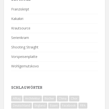
Franziskript
Kakakiri
Krautsource
Serienkram
Shooting Straight
Vorspeisenplatte
Wohlgemutskovo
SCHLAGWÖRTER
Alltag
Architektur
Bücher
China
Chor
Deutschland
England
Essen
Facebook
FIFA