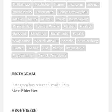
Fußball-WM
Geschichte
Humor
Instagram
Internet
Journalismus
Lebensmittel
Lokomotive Moskau
Medien
Metro
Moskau
Musik
Personenkult
Premjer-Liga
Putin der Woche
Russball
Russisch
Russland
Sanktionen
Social media
Sotschi
Sowjetunion
Spartak Moskau
Sprache
St. Petersburg
Twitter
Ukraine
USA
Winter
Witali Mutko
Wladimir Putin
Zenit St. Petersburg
INSTAGRAM
Instagram has returned invalid data.
Mehr Bilder hier
ABONNIEREN