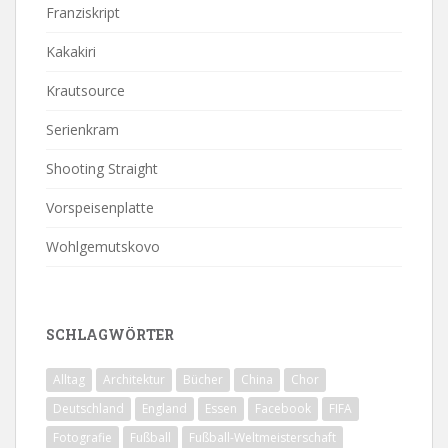
Franziskript
Kakakiri
Krautsource
Serienkram
Shooting Straight
Vorspeisenplatte
Wohlgemutskovo
SCHLAGWÖRTER
Alltag
Architektur
Bücher
China
Chor
Deutschland
England
Essen
Facebook
FIFA
Fotografie
Fußball
Fußball-Weltmeisterschaft