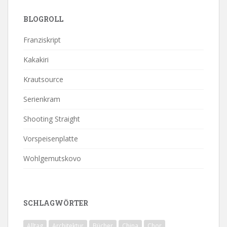
BLOGROLL
Franziskript
Kakakiri
Krautsource
Serienkram
Shooting Straight
Vorspeisenplatte
Wohlgemutskovo
SCHLAGWÖRTER
Alltag
Architektur
Bücher
China
Chor