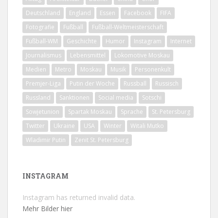
Deutschland
England
Essen
Facebook
FIFA
Fotografie
Fußball
Fußball-Weltmeisterschaft
Fußball-WM
Geschichte
Humor
Instagram
Internet
Journalismus
Lebensmittel
Lokomotive Moskau
Medien
Metro
Moskau
Musik
Personenkult
Premjer-Liga
Putin der Woche
Russball
Russisch
Russland
Sanktionen
Social media
Sotschi
Sowjetunion
Spartak Moskau
Sprache
St. Petersburg
Twitter
Ukraine
USA
Winter
Witali Mutko
Wladimir Putin
Zenit St. Petersburg
INSTAGRAM
Instagram has returned invalid data.
Mehr Bilder hier