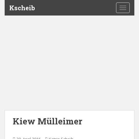
Kscheib
TOGGLE
Kiew Mülleimer