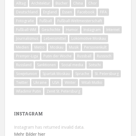
Alltag
Architektur
Bücher
China
Chor
Deutschland
England
Essen
Facebook
FIFA
Fotografie
Fußball
Fußball-Weltmeisterschaft
Fußball-WM
Geschichte
Humor
Instagram
Internet
Journalismus
Lebensmittel
Lokomotive Moskau
Medien
Metro
Moskau
Musik
Personenkult
Premjer-Liga
Putin der Woche
Russball
Russisch
Russland
Sanktionen
Social media
Sotschi
Sowjetunion
Spartak Moskau
Sprache
St. Petersburg
Twitter
Ukraine
USA
Winter
Witali Mutko
Wladimir Putin
Zenit St. Petersburg
INSTAGRAM
Instagram has returned invalid data.
Mehr Bilder hier