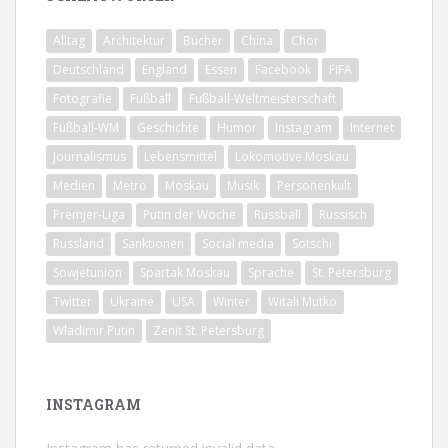
Alltag
Architektur
Bücher
China
Chor
Deutschland
England
Essen
Facebook
FIFA
Fotografie
Fußball
Fußball-Weltmeisterschaft
Fußball-WM
Geschichte
Humor
Instagram
Internet
Journalismus
Lebensmittel
Lokomotive Moskau
Medien
Metro
Moskau
Musik
Personenkult
Premjer-Liga
Putin der Woche
Russball
Russisch
Russland
Sanktionen
Social media
Sotschi
Sowjetunion
Spartak Moskau
Sprache
St. Petersburg
Twitter
Ukraine
USA
Winter
Witali Mutko
Wladimir Putin
Zenit St. Petersburg
INSTAGRAM