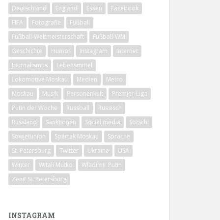
Deutschland
England
Essen
Facebook
FIFA
Fotografie
Fußball
Fußball-Weltmeisterschaft
Fußball-WM
Geschichte
Humor
Instagram
Internet
Journalismus
Lebensmittel
Lokomotive Moskau
Medien
Metro
Moskau
Musik
Personenkult
Premjer-Liga
Putin der Woche
Russball
Russisch
Russland
Sanktionen
Social media
Sotschi
Sowjetunion
Spartak Moskau
Sprache
St. Petersburg
Twitter
Ukraine
USA
Winter
Witali Mutko
Wladimir Putin
Zenit St. Petersburg
INSTAGRAM