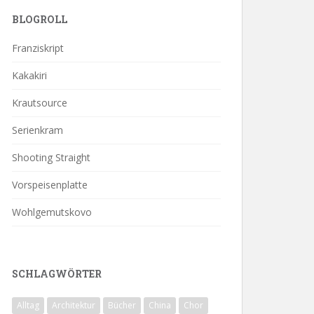
BLOGROLL
Franziskript
Kakakiri
Krautsource
Serienkram
Shooting Straight
Vorspeisenplatte
Wohlgemutskovo
SCHLAGWÖRTER
Alltag
Architektur
Bücher
China
Chor