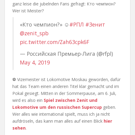
ganz leise die jubelnden Fans gefragt: Кто чемпион?
Wer ist Meister?
«Кто чемпион?» ☺️
#РПЛ
#Зенит
@zenit_spb
pic.twitter.com/Zah63cpk6F
— Российская Премьер-Лига (@rfpl)
May 4, 2019
⚽ Vizemeister ist Lokomotive Moskau geworden, dafür
hat das Team einen anderen Titel klar gemacht und im
Pokal gesiegt. Mitten in der Sommerpause, am 6. Juli,
wird es also ein
Spiel zwischen Zenit und
Lokomotive um den russischen Supercup
geben.
Wer alles wie international spielt, muss ich ja nicht
aufdröseln, das kann man alles auf einen Blick
hier
sehen
.