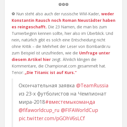
⚽⚽⚽
⚽ Nun steht also auch der russische WM-Kader,
weder
Konstantin Rausch noch Roman Neustädter haben
es reingeschafft.
Die 23 Namen, die man bis zum
Turnierbeginn kennen sollte, hier also im Überblick. Und
nein, natürlich gibt es solch eine Entscheidung nicht
ohne Kritik – die Mehrheit der Leser von Bombardir.ru
zum Beispiel ist unzufrieden, wie die
Umfrage unter
diesem Artikel hier
zeigt. Ähnlich klingen die
Kommentare, die Championat.com gesammelt hat.
Tenor:
„Die Titanic ist auf Kurs.“
Окончательная заявка
@TeamRussia
из 23-х футболистов на Чемпионат
мира-2018
#вместемыкоманда
@fifaworldcup_ru
@FIFAWorldCup
pic.twitter.com/pGOhV6sLCf