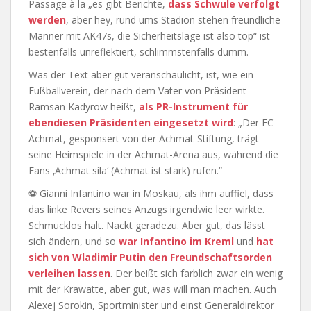
Passage à la „es gibt Berichte,
dass Schwule verfolgt
werden
, aber hey, rund ums Stadion stehen freundliche
Männer mit AK47s, die Sicherheitslage ist also top“ ist
bestenfalls unreflektiert, schlimmstenfalls dumm.
Was der Text aber gut veranschaulicht, ist, wie ein
Fußballverein, der nach dem Vater von Präsident
Ramsan Kadyrow heißt,
als PR-Instrument für
ebendiesen Präsidenten eingesetzt wird
: „Der FC
Achmat, gesponsert von der Achmat-Stiftung, trägt
seine Heimspiele in der Achmat-Arena aus, während die
Fans ‚Achmat sila‘ (Achmat ist stark) rufen.“
⚽ Gianni Infantino war in Moskau, als ihm auffiel, dass
das linke Revers seines Anzugs irgendwie leer wirkte.
Schmucklos halt. Nackt geradezu. Aber gut, das lässt
sich ändern, und so
war Infantino im Kreml
und
hat
sich von Wladimir Putin den Freundschaftsorden
verleihen lassen
. Der beißt sich farblich zwar ein wenig
mit der Krawatte, aber gut, was will man machen. Auch
Alexej Sorokin, Sportminister und einst Generaldirektor