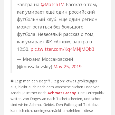
Завтра на
@MatchTV
. Рассказ о том,
как умирает ещё один российский
футбольный клуб. Еще один регион
может остаться без большого
футбола. Невеселый рассказ о том,
как умирает ФК «Анжи», завтра в
12:50.
pic.twitter.com/Kq4MNJMQb3
— Михаил Моссаковский
(@mossakovskiy)
May 25, 2019
⚽ Legt man den Begriff „Region“ etwas großzügiger
aus, bleibt auch nach dem wahrscheinlichen Ende von
Anschi ja immer noch
Achmat Grosny
. Eine Teilrepublik
weiter, von Dagestan nach Tschetschenien, und schon
sind wir im Achmat-Gebiet. Den Futbolgrad-Text dazu
kann ich nicht uneingeschränkt empfehlen – diese