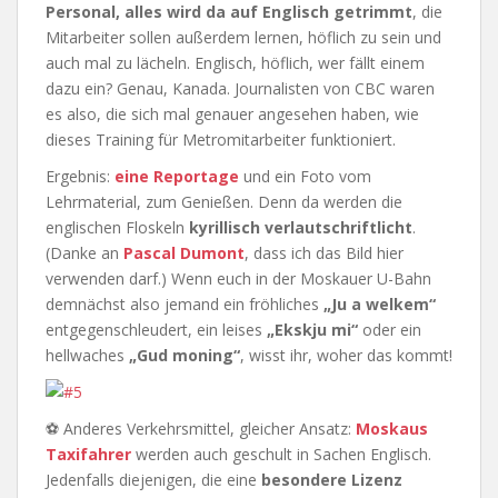
Personal, alles wird da auf Englisch getrimmt
, die
Mitarbeiter sollen außerdem lernen, höflich zu sein und
auch mal zu lächeln. Englisch, höflich, wer fällt einem
dazu ein? Genau, Kanada. Journalisten von CBC waren
es also, die sich mal genauer angesehen haben, wie
dieses Training für Metromitarbeiter funktioniert.
Ergebnis:
eine Reportage
und ein Foto vom
Lehrmaterial, zum Genießen. Denn da werden die
englischen Floskeln
kyrillisch verlautschriftlicht
.
(Danke an
Pascal Dumont
, dass ich das Bild hier
verwenden darf.) Wenn euch in der Moskauer U-Bahn
demnächst also jemand ein fröhliches
„Ju a welkem“
entgegenschleudert, ein leises
„Ekskju mi“
oder ein
hellwaches
„Gud moning“
, wisst ihr, woher das kommt!
⚽ Anderes Verkehrsmittel, gleicher Ansatz:
Moskaus
Taxifahrer
werden auch geschult in Sachen Englisch.
Jedenfalls diejenigen, die eine
besondere Lizenz