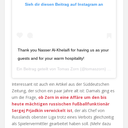
Sieh dir diesen Beitrag auf Instagram an
Thank you Nasser Al-Khelaifi for having us as your
guests and for your warm hospitality!
Ein Beitrag geteilt von
Tomas Zorn
(@tomaszorn) am
Jan 24
Interessant ist auch ein Artikel aus der Süddeutschen
Zeitung, der schon ein paar Jahre alt ist: Damals ging es
um die Frage,
ob Zorn in eine Affäre um den bis
heute mächtigen russischen Fußballfunktionär
Sergej Prjadkin verwickelt ist
, der als Chef von
Russlands oberster Liga trotz eines Verbots gleichzeitig
als Spielervermittler gearbeitet haben soll. (Mehr dazu