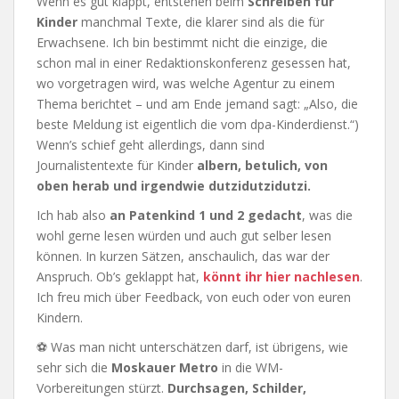
Wenn es gut klappt, entstehen beim
Schreiben für
Kinder
manchmal Texte, die klarer sind als die für
Erwachsene. Ich bin bestimmt nicht die einzige, die
schon mal in einer Redaktionskonferenz gesessen hat,
wo vorgetragen wird, was welche Agentur zu einem
Thema berichtet – und am Ende jemand sagt: „Also, die
beste Meldung ist eigentlich die vom dpa-Kinderdienst.“)
Wenn’s schief geht allerdings, dann sind
Journalistentexte für Kinder
albern, betulich, von
oben herab und irgendwie dutzidutzidutzi.
Ich hab also
an Patenkind 1 und 2 gedacht
, was die
wohl gerne lesen würden und auch gut selber lesen
können. In kurzen Sätzen, anschaulich, das war der
Anspruch. Ob’s geklappt hat,
könnt ihr hier nachlesen
.
Ich freu mich über Feedback, von euch oder von euren
Kindern.
⚽ Was man nicht unterschätzen darf, ist übrigens, wie
sehr sich die
Moskauer Metro
in die WM-
Vorbereitungen stürzt.
Durchsagen, Schilder,