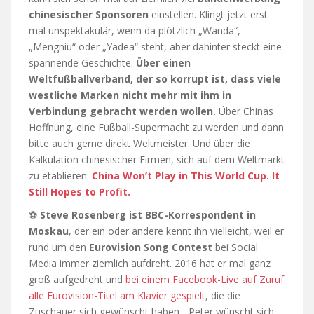
chinesischer Sponsoren
einstellen. Klingt jetzt erst
mal unspektakulär, wenn da plötzlich „Wanda“,
„Mengniu“ oder „Yadea“ steht, aber dahinter steckt eine
spannende Geschichte.
Über einen
Weltfußballverband, der so korrupt ist, dass viele
westliche Marken nicht mehr mit ihm in
Verbindung gebracht werden wollen.
Über Chinas
Hoffnung, eine Fußball-Supermacht zu werden und dann
bitte auch gerne direkt Weltmeister. Und über die
Kalkulation chinesischer Firmen, sich auf dem Weltmarkt
zu etablieren:
China Won’t Play in This World Cup. It
Still Hopes to Profit.
⚽
Steve Rosenberg ist BBC-Korrespondent in
Moskau
, der ein oder andere kennt ihn vielleicht, weil er
rund um den
Eurovision Song Contest
bei Social
Media immer ziemlich aufdreht. 2016 hat er mal ganz
groß aufgedreht und
bei einem Facebook-Live auf Zuruf
alle Eurovision-Titel am Klavier gespielt
, die die
Zuschauer sich gewünscht haben. „Peter wünscht sich