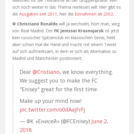
Millionen für die Teilnahme an der Gruppenphase. Wer
sich noch weiter in das Thema reinlesen will: Hier gibt es
die
Ausgaben seit 2011
, hier die
Einnahmen ab 2002
.
⚽
Christiano Ronaldo
will ja wechseln, hört man, weg
von Real Madrid. Der
FK Jenissei Krasnojarsk
ist jetzt
kein russischer Spitzenclub im klassischen Sinne, hebt
aber schon mal die Hand und macht mit einem Tweet
auf sich aufmerksam, in dem er sich als Alternative zu
Madrid und Manchester positioniert:
Dear
@Cristiano
, we know everything.
We suggest you to make the FC
"Enisey" great for the first time.
Make up your mind now!
pic.twitter.com/o0dAajFrFj
— ФК «Енисей» (@FCEnisey)
June 2,
2018