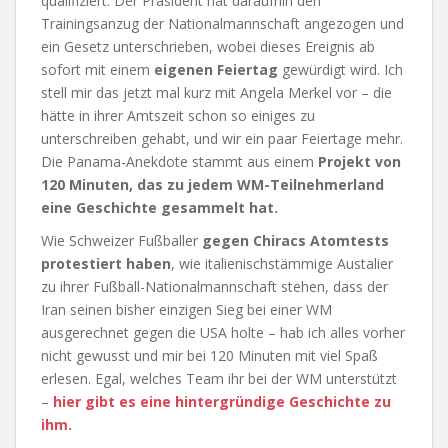
qualifiziert. Der Präsident hat daraufhin den
Trainingsanzug der Nationalmannschaft angezogen und
ein Gesetz unterschrieben, wobei dieses Ereignis ab
sofort mit einem
eigenen Feiertag
gewürdigt wird. Ich
stell mir das jetzt mal kurz mit Angela Merkel vor – die
hätte in ihrer Amtszeit schon so einiges zu
unterschreiben gehabt, und wir ein paar Feiertage mehr.
Die Panama-Anekdote stammt aus einem
Projekt von
120 Minuten, das zu jedem WM-Teilnehmerland
eine Geschichte gesammelt hat.
Wie Schweizer Fußballer
gegen Chiracs Atomtests
protestiert haben
, wie italienischstämmige Austalier
zu ihrer Fußball-Nationalmannschaft stehen, dass der
Iran seinen bisher einzigen Sieg bei einer WM
ausgerechnet gegen die USA holte – hab ich alles vorher
nicht gewusst und mir bei 120 Minuten mit viel Spaß
erlesen. Egal, welches Team ihr bei der WM unterstützt
–
hier gibt es eine hintergründige Geschichte zu
ihm.