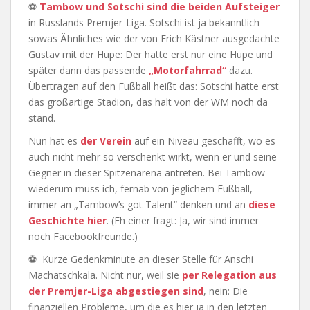
⚽
Tambow und Sotschi sind die beiden Aufsteiger
in Russlands Premjer-Liga. Sotschi ist ja bekanntlich
sowas Ähnliches wie der von Erich Kästner ausgedachte
Gustav mit der Hupe: Der hatte erst nur eine Hupe und
später dann das passende
„Motorfahrrad“
dazu.
Übertragen auf den Fußball heißt das: Sotschi hatte erst
das großartige Stadion, das halt von der WM noch da
stand.
Nun hat es
der Verein
auf ein Niveau geschafft, wo es
auch nicht mehr so verschenkt wirkt, wenn er und seine
Gegner in dieser Spitzenarena antreten. Bei Tambow
wiederum muss ich, fernab von jeglichem Fußball,
immer an „Tambow’s got Talent“ denken und an
diese
Geschichte hier
. (Eh einer fragt: Ja, wir sind immer
noch Facebookfreunde.)
⚽ Kurze Gedenkminute an dieser Stelle für Anschi
Machatschkala. Nicht nur, weil sie
per Relegation aus
der Premjer-Liga abgestiegen sind
, nein: Die
finanziellen Probleme, um die es hier ja in den letzten