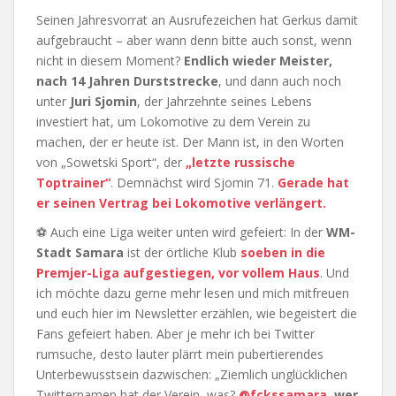
Seinen Jahresvorrat an Ausrufezeichen hat Gerkus damit
aufgebraucht – aber wann denn bitte auch sonst, wenn
nicht in diesem Moment?
Endlich wieder Meister,
nach 14 Jahren Durststrecke
, und dann auch noch
unter
Juri Sjomin
, der Jahrzehnte seines Lebens
investiert hat, um Lokomotive zu dem Verein zu
machen, der er heute ist. Der Mann ist, in den Worten
von „Sowetski Sport“, der
„letzte russische
Toptrainer“
. Demnächst wird Sjomin 71.
Gerade hat
er seinen Vertrag bei Lokomotive verlängert.
⚽ Auch eine Liga weiter unten wird gefeiert: In der
WM-
Stadt Samara
ist der örtliche Klub
soeben in die
Premjer-Liga aufgestiegen, vor vollem Haus
. Und
ich möchte dazu gerne mehr lesen und mich mitfreuen
und euch hier im Newsletter erzählen, wie begeistert die
Fans gefeiert haben. Aber je mehr ich bei Twitter
rumsuche, desto lauter plärrt mein pubertierendes
Unterbewusstsein dazwischen: „Ziemlich unglücklichen
Twitternamen hat der Verein, was?
@fckssamara
, wer