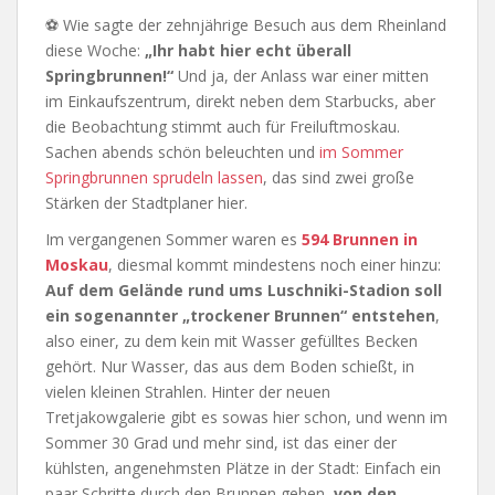
⚽ Wie sagte der zehnjährige Besuch aus dem Rheinland
diese Woche:
„Ihr habt hier echt überall
Springbrunnen!“
Und ja, der Anlass war einer mitten
im Einkaufszentrum, direkt neben dem Starbucks, aber
die Beobachtung stimmt auch für Freiluftmoskau.
Sachen abends schön beleuchten und
im Sommer
Springbrunnen sprudeln lassen
, das sind zwei große
Stärken der Stadtplaner hier.
Im vergangenen Sommer waren es
594 Brunnen in
Moskau
, diesmal kommt mindestens noch einer hinzu:
Auf dem Gelände rund ums Luschniki-Stadion soll
ein sogenannter „trockener Brunnen“ entstehen
,
also einer, zu dem kein mit Wasser gefülltes Becken
gehört. Nur Wasser, das aus dem Boden schießt, in
vielen kleinen Strahlen. Hinter der neuen
Tretjakowgalerie gibt es sowas hier schon, und wenn im
Sommer 30 Grad und mehr sind, ist das einer der
kühlsten, angenehmsten Plätze in der Stadt: Einfach ein
paar Schritte durch den Brunnen gehen,
von den