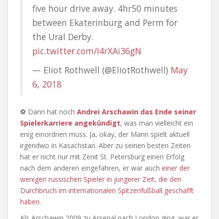
five hour drive away. 4hr50 minutes
between Ekaterinburg and Perm for
the Ural Derby.
pic.twitter.com/i4rXAi36gN
— Eliot Rothwell (@EliotRothwell)
May
6, 2018
⚽ Dann hat noch
Andrei Arschawin das Ende seiner
Spielerkarriere angekündigt
, was man vielleicht ein
enig einordnen muss. Ja, okay, der Mann spielt aktuell
irgendwo in Kasachstan. Aber zu seinen besten Zeiten
hat er nicht nur mit Zenit St. Petersburg einen Erfolg
nach dem anderen eingefahren, er war auch
einer der
wenigen russischen Spieler in jüngerer Zeit, die den
Durchbruch im internationalen Spitzenfußball geschafft
haben
.
Als Arschawin 2009 zu Arsenal nach London ging, war er