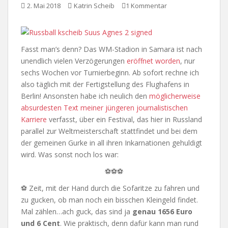
2. Mai 2018
Katrin Scheib
1 Kommentar
Fasst man’s denn? Das WM-Stadion in Samara ist nach
unendlich vielen Verzögerungen
eröffnet worden
, nur
sechs Wochen vor Turnierbeginn. Ab sofort rechne ich
also täglich mit der Fertigstellung des Flughafens in
Berlin! Ansonsten habe ich neulich den
möglicherweise
absurdesten Text meiner jüngeren journalistischen
Karriere
verfasst, über ein Festival, das hier in Russland
parallel zur Weltmeisterschaft stattfindet und bei dem
der gemeinen Gurke in all ihren Inkarnationen gehuldigt
wird. Was sonst noch los war:
⚽⚽⚽
⚽ Zeit, mit der Hand durch die Sofaritze zu fahren und
zu gucken, ob man noch ein bisschen Kleingeld findet.
Mal zählen…ach guck, das sind ja
genau 1656 Euro
und 6 Cent
. Wie praktisch, denn dafür kann man rund