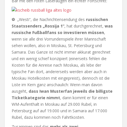
Bär mit den roten Laseraugen ein echter Fortschritt:
⚽ „Westi“, die Nachrichtensendung des
russischen
Staatssenders „Rossija 1“
, hat durchgerechnet,
was
russische Fußballfans so investieren müssen
,
wenn sie alle drei Vorrundenspiele ihrer Mannschaft
sehen wollen, also in Moskau, St. Petersburg und
Samara. Das Ganze ist nicht immer akkurat gerechnet
und ein wenig schief konzipiert (einerseits fehlen die
Kosten für die Anreise nach Moskau, als lebe der
typische Fan dort, andererseits werden aber auch in
Moskau Hotelkosten mit eingepreist), dennoch ist die
Liste im Kern ganz anschaulich: Wenn man davon
ausgeht,
dass Iwan Musterfan jeweils die billigste
Ticketkategorie nimmt
, dann kommt er für einen
WM-Aufenthalt in Moskau auf 29.000 Rubel, in
Petersburg auf auf 19.000 und in Samara auf 17.000
Rubel, dazu kommen noch Fahrtkosten.
Zusammen sind das
mehr als zwei