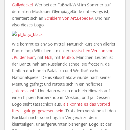
Gullydeckel
. Wer bei der Fußball-WM im Sommer auf
dem alten Moskauer Olympiagelände unterwegs ist,
orientiert sich an
Schildern von Art.Lebedev
. Und nun
also dieses Logo.
Wie kommt es an? So mittel. Natürlich kursieren allerlei
Photoshop-Witzchen – mit der
russischen Version von
„Pu der Bär“
, mit
Elch
, mit
Mutko
. Manchen Leuten ist
der Bär zu nah am Russlandklischee, sie frotzeln, da
fehlten doch noch Balalaika und Wodkaflasche.
Nationalspieler Denis Gluschakow wurde nach seiner
Meinung gefragt und rettete sich in ein höfliches
„interessant“
. Und dann war da noch ein Hinweis auf
einen hippen Barbershop in Moskau, und ja: Dessen
Logo sieht tatsächlich aus,
als könnte es das Vorbild
fürs Ligalogo gewesen sein
. Trotzdem verstehe ich den
Backlash nicht so richtig. Im Vergleich zu dem
kleinteiligen, unaufgeräumten bisherigen Logo ist der