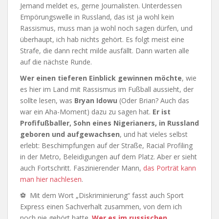
Jemand meldet es, gerne Journalisten. Unterdessen
Empörungswelle in Russland, das ist ja wohl kein
Rassismus, muss man ja wohl noch sagen dürfen, und
überhaupt, ich hab nichts gehört. Es folgt meist eine
Strafe, die dann recht milde ausfällt. Dann warten alle
auf die nächste Runde.
Wer einen tieferen Einblick gewinnen möchte
, wie
es hier im Land mit Rassismus im Fußball aussieht, der
sollte lesen, was
Bryan Idowu
(Oder Brian? Auch das
war ein Aha-Moment) dazu zu sagen hat.
Er ist
Profifußballer, Sohn eines Nigerianers, in Russland
geboren und aufgewachsen
, und hat vieles selbst
erlebt: Beschimpfungen auf der Straße, Racial Profiling
in der Metro, Beleidigungen auf dem Platz. Aber er sieht
auch Fortschritt. Faszinierender Mann,
das Porträt kann
man hier nachlesen
.
⚽ Mit dem Wort „Diskriminierung“ fasst auch Sport
Express einen Sachverhalt zusammen, von dem ich
noch nie gehört hatte.
Wer es im russischen