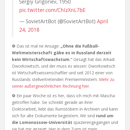
Sergiy Grigoriev, 1950
pic.twitter.com/ChIzXnL7bE
— SovietArtBot (@SovietArtBot)
April
24, 2018
⚽ Das ist mal ne Ansage:
„Ohne die Fußball-
Weltmeisterschaft gäbe es in Russland derzeit
kein Wirtschaftswachstum.“
Gesagt hat das Arkadi
Dworkowitsch, und der muss es wissen: Dworkowitsch
ist Wirtschaftswissenschaftler und seit 2012 einer von
Russlands stellvertretenden Premierministern.
Mehr zu
seiner außergewöhnlichen Rechnung hier.
⚽ Ein paar Woche ist es her, dass ich mich mit Mascha
getroffen habe. Sie schreibt gerade an ihrer
Doktorarbeit, liebt das Rumstöbern in Archiven und kann
sich für alte Dokumente begeistern. Wir sind
rund um
die Lomonossow-Universität
spazierengegangen und
sie hat mir gezeigt: Hier in dem Turm ist mein