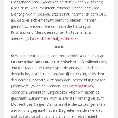
Menschenrechte, Gedenken an den Zweiten Weltkrieg.
Nach dem, was Präsident Reinhard Grindel dazu am
Montag hier in Moskau erzählt hat, nehme ich dem DFB
ab, dass er sich ernsthaft bemüht, diesen Themen
gerecht zu werden. Warum mich die Haltung zu
Russland und Menschenrechten trotzdem nicht
überzeugt,
habe ich hier aufgeschrieben
.
⚽⚽⚽
⚽ Was bedeuten diese vier Emojis? 🚂🏅🔥🙏 Ganz klar:
Lokomotive Moskau ist russischer Fußballmeister
,
und der Mann, der diese Symbole aneinanderreihte, ist
deshalb begeistert und dankbar:
Ilja Gerkus
, Präsident
des Vereins, postete kurz nach der Entscheidung diesen
Jubeltweet: „Wir sind Meister!
Das ist fantastisch
,
kosmisch, unwirklich. Unglaublich! Aber wir haben es
geschafft! Zusammen! Vom allerersten Anfang bis zum
Moment des Sieges! Danke an alle, die zu uns gehalten
und an uns geglaubt haben. Begreifen werden wir das
erst später. Lasst uns uns bis dahin einfach freuen!