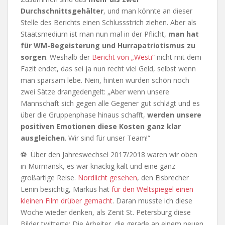
Durchschnittsgehälter
, und man könnte an dieser
Stelle des Berichts einen Schlussstrich ziehen. Aber als
Staatsmedium ist man nun mal in der Pflicht,
man hat
für WM-Begeisterung und Hurrapatriotismus zu
sorgen
. Weshalb der
Bericht von „Westi“
nicht mit dem
Fazit endet, das sei ja nun recht viel Geld, selbst wenn
man sparsam lebe. Nein, hinten wurden schön noch
zwei Sätze drangedengelt: „Aber wenn unsere
Mannschaft sich gegen alle Gegener gut schlägt und es
über die Gruppenphase hinaus schafft,
werden unsere
positiven Emotionen diese Kosten ganz klar
ausgleichen
. Wir sind für unser Team!“
⚽ Über den Jahreswechsel 2017/2018 waren wir oben
in Murmansk, es war knackig kalt und eine ganz
großartige Reise.
Nordlicht gesehen
, den Eisbrecher
Lenin besichtig, Markus hat
für den Weltspiegel einen
kleinen Film drüber gemacht
. Daran musste ich diese
Woche wieder denken, als Zenit St. Petersburg diese
Bilder twitterte: Die Arbeiter, die gerade an einem neuen