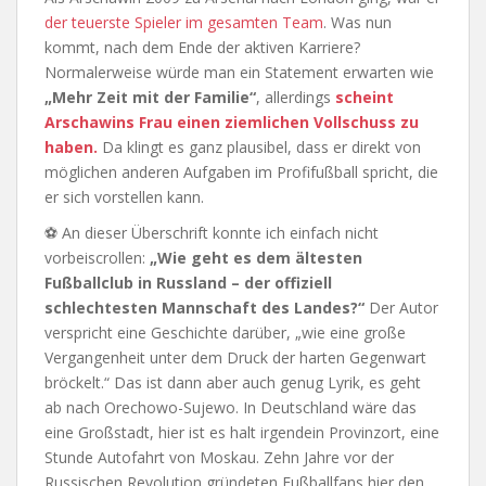
der teuerste Spieler im gesamten Team
. Was nun
kommt, nach dem Ende der aktiven Karriere?
Normalerweise würde man ein Statement erwarten wie
„Mehr Zeit mit der Familie“
, allerdings
scheint
Arschawins Frau einen ziemlichen Vollschuss zu
haben.
Da klingt es ganz plausibel, dass er direkt von
möglichen anderen Aufgaben im Profifußball spricht, die
er sich vorstellen kann.
⚽ An dieser Überschrift konnte ich einfach nicht
vorbeiscrollen:
„Wie geht es dem ältesten
Fußballclub in Russland – der offiziell
schlechtesten Mannschaft des Landes?“
Der Autor
verspricht eine Geschichte darüber, „wie eine große
Vergangenheit unter dem Druck der harten Gegenwart
bröckelt.“ Das ist dann aber auch genug Lyrik, es geht
ab nach Orechowo-Sujewo. In Deutschland wäre das
eine Großstadt, hier ist es halt irgendein Provinzort, eine
Stunde Autofahrt von Moskau. Zehn Jahre vor der
Russischen Revolution gründeten Fußballfans hier den