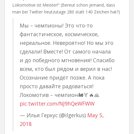
Lokomotive ist Meister!“ (Bereut schon jemand, dass
man bei Twitter heutzutage 280 statt 140 Zeichen hat?)
Мы – чемпионы! Это что-то
фантастическое, космическое,
нереальное. Невероятно! Но мы это
сделали! Вместе! От самого начала
и до победного мгновения! Спасибо
всем, кто был рядом и верил в нас!
Осознание придёт позже. А пока
просто давайте радоваться!
Локомотив – чемпион🚂🏅🔥🙏
pic.twitter.com/NJ9hQeWFWW
— Илья Геркус (@ilgerkus)
May 5,
2018