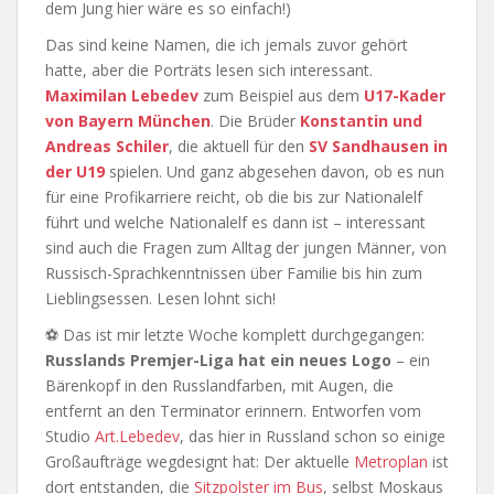
dem Jung hier wäre es so einfach!)
Das sind keine Namen, die ich jemals zuvor gehört
hatte, aber die Porträts lesen sich interessant.
Maximilan Lebedev
zum Beispiel aus dem
U17-Kader
von Bayern München
. Die Brüder
Konstantin und
Andreas Schiler
, die aktuell für den
SV Sandhausen in
der U19
spielen. Und ganz abgesehen davon, ob es nun
für eine Profikarriere reicht, ob die bis zur Nationalelf
führt und welche Nationalelf es dann ist – interessant
sind auch die Fragen zum Alltag der jungen Männer, von
Russisch-Sprachkenntnissen über Familie bis hin zum
Lieblingsessen. Lesen lohnt sich!
⚽ Das ist mir letzte Woche komplett durchgegangen:
Russlands Premjer-Liga hat ein neues Logo
– ein
Bärenkopf in den Russlandfarben, mit Augen, die
entfernt an den Terminator erinnern. Entworfen vom
Studio
Art.Lebedev
, das hier in Russland schon so einige
Großaufträge wegdesignt hat: Der aktuelle
Metroplan
ist
dort entstanden, die
Sitzpolster im Bus
, selbst Moskaus