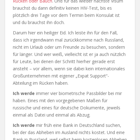
Rücken oder Bauch
. Und für das wieder nächste Visum
brauchst du dann definitiv keinen HIV-Test, bis es
plötzlich drei Tage vor dem Termin beim Konsulat ist
und du brauchst ihn doch.
Darum hier ein heiliger Eid. Ich leiste ihn für den Fall,
dass ich irgendwann mal zurückkomme nach Russland,
nicht im Urlaub oder um Freunde zu besuchen, sondern
für länger. Und wer weiß, vielleicht ist er ja auch nützlich
für Leute, bei denen der Schritt hierher gerade erst
ansteht – vor allem, wenn sie dabei kein internationales
Großunternehmen mit eigener „Expat Support“-
Abteilung im Rücken haben.
Ich werde
immer vier biometrische Passbilder bei mir
haben. Eines mit den vorgegebenen Maßen für
russische und eines für deutsche Dokumente, jeweils
einmal als Datei und einmal als Abzug.
Ich werde
mir früh eine Bank in Deutschland suchen,
bei der das Abheben im Ausland nichts kostet. Und eine
Bank in Russland, weil selbst beim kostenlosen Abheben