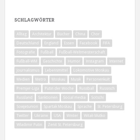
SCHLAGWÖRTER
Alltag
Architektur
Bücher
China
Chor
Deutschland
England
Essen
Facebook
FIFA
Fotografie
Fußball
Fußball-Weltmeisterschaft
Fußball-WM
Geschichte
Humor
Instagram
Internet
Journalismus
Lebensmittel
Lokomotive Moskau
Medien
Metro
Moskau
Musik
Personenkult
Premjer-Liga
Putin der Woche
Russball
Russisch
Russland
Sanktionen
Social media
Sotschi
Sowjetunion
Spartak Moskau
Sprache
St. Petersburg
Twitter
Ukraine
USA
Winter
Witali Mutko
Wladimir Putin
Zenit St. Petersburg