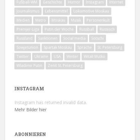
Fußball-WM
Geschichte
Humor
Instagram
Internet
Journalismus
Lebensmittel
Lokomotive Moskau
Medien
Metro
Moskau
Musik
Personenkult
Premjer-Liga
Putin der Woche
Russball
Russisch
Russland
Sanktionen
Social media
Sotschi
Sowjetunion
Spartak Moskau
Sprache
St. Petersburg
Twitter
Ukraine
USA
Winter
Witali Mutko
Wladimir Putin
Zenit St. Petersburg
INSTAGRAM
Instagram has returned invalid data.
Mehr Bilder hier
ABONNIEREN