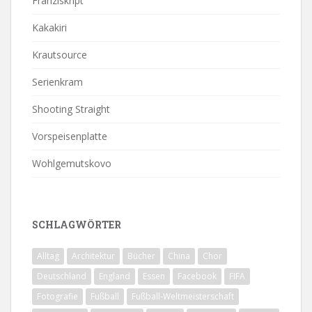
Franziskript
Kakakiri
Krautsource
Serienkram
Shooting Straight
Vorspeisenplatte
Wohlgemutskovo
SCHLAGWÖRTER
Alltag
Architektur
Bücher
China
Chor
Deutschland
England
Essen
Facebook
FIFA
Fotografie
Fußball
Fußball-Weltmeisterschaft