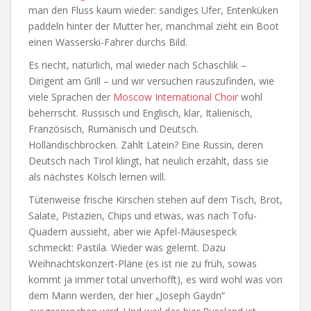
man den Fluss kaum wieder: sandiges Ufer, Entenküken
paddeln hinter der Mutter her, manchmal zieht ein Boot
einen Wasserski-Fahrer durchs Bild.
Es riecht, natürlich, mal wieder nach Schaschlik –
Dirigent am Grill – und wir versuchen rauszufinden, wie
viele Sprachen der
Moscow International Choir
wohl
beherrscht. Russisch und Englisch, klar, Italienisch,
Französisch, Rumänisch und Deutsch.
Holländischbrocken. Zählt Latein? Eine Russin, deren
Deutsch nach Tirol klingt, hat neulich erzählt, dass sie
als nächstes Kölsch lernen will.
Tütenweise frische Kirschen stehen auf dem Tisch, Brot,
Salate, Pistazien, Chips und etwas, was nach Tofu-
Quadern aussieht, aber wie Apfel-Mäusespeck
schmeckt: Pastila. Wieder was gelernt. Dazu
Weihnachtskonzert-Pläne (es ist nie zu früh, sowas
kommt ja immer total unverhofft), es wird wohl was von
dem Mann werden, der hier „Joseph Gaydn“