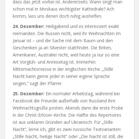
dass das jetzt vorbei ist. Andererseits: Wann singt man
schon mal in Moskaus wichtigster Kathedrale? Ach
komm, lass uns denen doch ruhig aushelfen.
24. Dezember:
Heiligabend und es interessiert exakt
niemanden. Die Russen nicht, weil ihr Weihnachten im
Januar ist – und die Sache mit dem Baum und den
Geschenken ja an Silvester stattfindet. Die Briten,
Amerikaner, Australier nicht, weil heute ja nur so eine
Art Vorglüh- und Anreisetag ist. Immerhin:
Mitternachtsmesse in der englischen Kirche. „Stille
Nacht kann gerne jeder in seiner eigene Sprache
singen,“ sagt der Pfarrer.
25. Dezember:
Ein normaler Arbeitstag, während bei
Facebook die Freunde außerhalb von Russland ihre
Weihnachtsgrüße posten. Abends dann die erste Probe
in der Christ-Erlöser-Kirche. Die Hälfte des Repertoires
ist aus unklaren Gründen auf Ukrainisch. Für „Stille
Nacht“, lerne ich, gibt es zwei russische Textvarianten:
„Stille Nacht, heilige Nacht“ oder „Die Nacht ist still, die