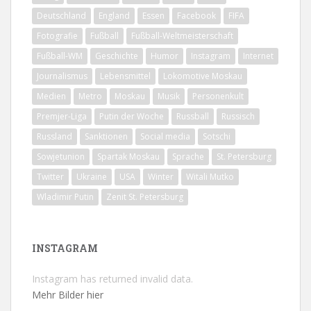
Deutschland
England
Essen
Facebook
FIFA
Fotografie
Fußball
Fußball-Weltmeisterschaft
Fußball-WM
Geschichte
Humor
Instagram
Internet
Journalismus
Lebensmittel
Lokomotive Moskau
Medien
Metro
Moskau
Musik
Personenkult
Premjer-Liga
Putin der Woche
Russball
Russisch
Russland
Sanktionen
Social media
Sotschi
Sowjetunion
Spartak Moskau
Sprache
St. Petersburg
Twitter
Ukraine
USA
Winter
Witali Mutko
Wladimir Putin
Zenit St. Petersburg
INSTAGRAM
Instagram has returned invalid data.
Mehr Bilder hier