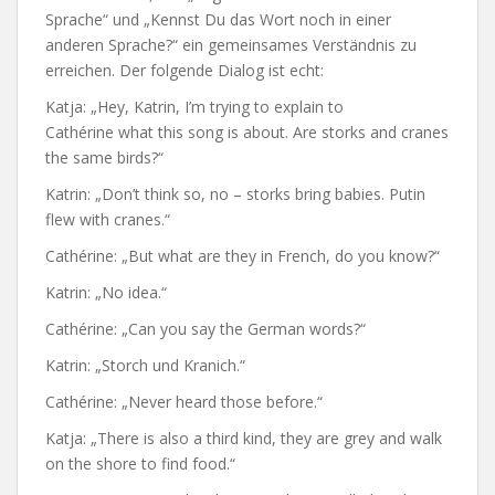
Sprache“ und „Kennst Du das Wort noch in einer
anderen Sprache?“ ein gemeinsames Verständnis zu
erreichen.
Der folgende Dialog ist echt:
Katja: „Hey, Katrin, I’m trying to explain to
Cathérine what this song is about. Are storks and cranes
the same birds?“
Katrin: „Don’t think so, no – storks bring babies. Putin
flew with cranes.“
Cathérine: „But what are they in French, do you know?“
Katrin: „No idea.“
Cathérine: „Can you say the German words?“
Katrin: „Storch und Kranich.“
Cathérine: „Never heard those before.“
Katja: „There is also a third kind, they are grey and walk
on the shore to find food.“