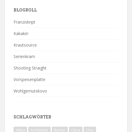
BLOGROLL
Franziskript
Kakakiri
Krautsource
Serienkram
Shooting Straight
Vorspeisenplatte
Wohlgemutskovo
SCHLAGWÖRTER
Alltag
Architektur
Bücher
China
Chor