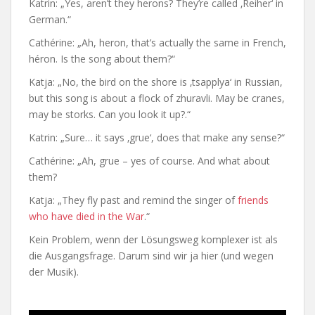
Katrin: „Yes, aren’t they herons? They’re called ‚Reiher‘ in
German.“
Cathérine: „Ah, heron, that’s actually the same in French,
héron. Is the song about them?“
Katja: „No, the bird on the shore is ‚tsapplya‘ in Russian,
but this song is about a flock of zhuravli. May be cranes,
may be storks. Can you look it up?.“
Katrin: „Sure… it says ‚grue‘, does that make any sense?“
Cathérine: „Ah, grue – yes of course. And what about
them?
Katja: „They fly past and remind the singer of
friends
who have died in the War
.“
Kein Problem, wenn der Lösungsweg komplexer ist als
die Ausgangsfrage. Darum sind wir ja hier (und wegen
der Musik).