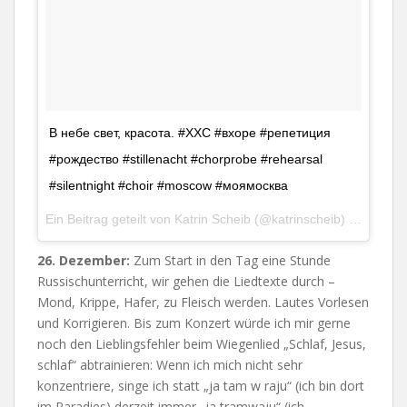
В небе свет, красота. #ХХС #вхоре #репетиция
#рождество #stillenacht #chorprobe #rehearsal
#silentnight #choir #moscow #моямосква
Ein Beitrag geteilt von
Katrin Scheib
(@katrinscheib) am
Dez 2
26. Dezember:
Zum Start in den Tag eine Stunde
Russischunterricht, wir gehen die Liedtexte durch –
Mond, Krippe, Hafer, zu Fleisch werden. Lautes Vorlesen
und Korrigieren. Bis zum Konzert würde ich mir gerne
noch den Lieblingsfehler beim Wiegenlied „Schlaf, Jesus,
schlaf“ abtrainieren: Wenn ich mich nicht sehr
konzentriere, singe ich statt „ja tam w raju“ (ich bin dort
im Paradies) derzeit immer „ja tramwaju“ (ich