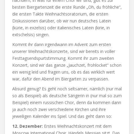
nachdem, in was für einem Chor wir sind, gibt es zur
besten Biergartenzeit die erste Runde „Oh, du fröhliche“,
die ersten Takte Weihnachtsoratorium, die ersten
Diskussionen darüber, ob wir nun deutsches Latein
(kürie, in exzelsis) oder italienisches Latein (kirie, in
extschelsis) singen.
Kommt ihr dann irgendwann im Advent zum ersten
unserer Weihnachtskonzerte, sind wir bereits in voller
Festtagsendspurtstimmung. Kommt ihr zum zweiten
Konzert, sind wir das ganze „Jauchzet, frohlocket“ schon
ein wenig leid und fragen uns, ob es das wirklich wert
war, dafür den Abend im Biergarten zu verpassen.
Absurd genug? Es geht noch seltsamer, nämlich (nur mal
so als Beispiel) als deutsche Sängerin in (nur mal so zum
Beispiel) einem russischen Chor, denn da kommen dann
ja auch noch zwei verschiedene Kirchen und ihre
jeweiligen Kalender ins Spiel. Und das geht dann so:
12. Dezember:
Erstes Weihnachtskonzert mit dem
Moscow International Choir. Händels Messias sitzt. Das