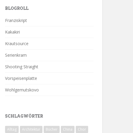
BLOGROLL
Franziskript
Kakakiri
Krautsource
Serienkram
Shooting Straight
Vorspeisenplatte
Wohlgemutskovo
SCHLAGWÖRTER
Alltag
Architektur
Bücher
China
Chor