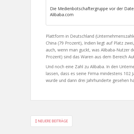
Die Medienbotschaftergruppe vor der Dat
Alibaba.com
Plattform in Deutschland (Unternehmenszahle
China (79 Prozent), Indien liegt auf Platz zwe
auch, wenn man guckt, was Alibaba-Nutzer d
Prozent) sind das Waren aus dem Bereich Au
Und noch eine Zahl zu Alibaba. In den Unter
lassen, dass es seine Firma mindestens 102 J
wurde und dann drei Jahrhunderte gesehen hä
BEITRAGSNAVIGATION
NEUERE BEITRÄGE