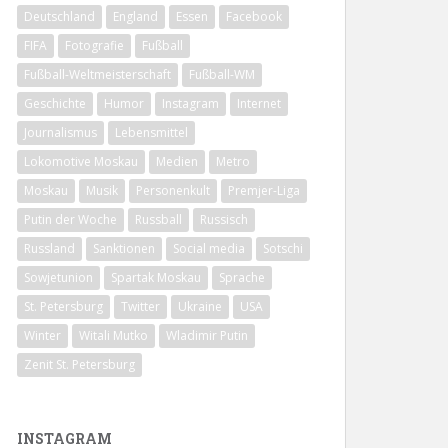
Deutschland
England
Essen
Facebook
FIFA
Fotografie
Fußball
Fußball-Weltmeisterschaft
Fußball-WM
Geschichte
Humor
Instagram
Internet
Journalismus
Lebensmittel
Lokomotive Moskau
Medien
Metro
Moskau
Musik
Personenkult
Premjer-Liga
Putin der Woche
Russball
Russisch
Russland
Sanktionen
Social media
Sotschi
Sowjetunion
Spartak Moskau
Sprache
St. Petersburg
Twitter
Ukraine
USA
Winter
Witali Mutko
Wladimir Putin
Zenit St. Petersburg
INSTAGRAM