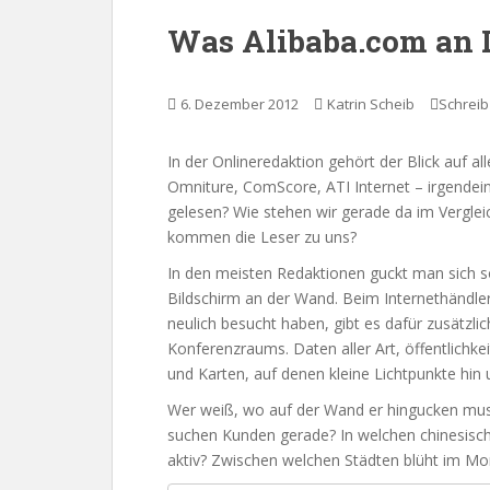
Was Alibaba.com an D
6. Dezember 2012
Katrin Scheib
Schrei
In der Onlineredaktion gehört der Blick auf al
Omniture, ComScore, ATI Internet – irgendein
gelesen? Wie stehen wir gerade da im Vergleic
kommen die Leser zu uns?
In den meisten Redaktionen guckt man sich s
Bildschirm an der Wand. Beim Internethändle
neulich besucht haben, gibt es dafür zusätzli
Konferenzraums. Daten aller Art, öffentlichkei
und Karten, auf denen kleine Lichtpunkte hin 
Wer weiß, wo auf der Wand er hingucken mus
suchen Kunden gerade? In welchen chinesisch
aktiv? Zwischen welchen Städten blüht im M