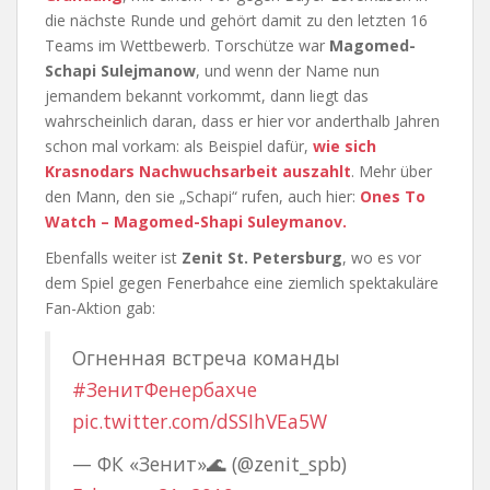
die nächste Runde und gehört damit zu den letzten 16
Teams im Wettbewerb. Torschütze war
Magomed-
Schapi Sulejmanow
, und wenn der Name nun
jemandem bekannt vorkommt, dann liegt das
wahrscheinlich daran, dass er hier vor anderthalb Jahren
schon mal vorkam: als Beispiel dafür,
wie sich
Krasnodars Nachwuchsarbeit auszahlt
. Mehr über
den Mann, den sie „Schapi“ rufen, auch hier:
Ones To
Watch – Magomed-Shapi Suleymanov.
Ebenfalls weiter ist
Zenit St. Petersburg
, wo es vor
dem Spiel gegen Fenerbahce eine ziemlich spektakuläre
Fan-Aktion gab:
Огненная встреча команды
#ЗенитФенербахче
pic.twitter.com/dSSIhVEa5W
— ФК «Зенит»🌊 (@zenit_spb)