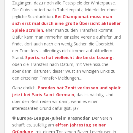
Zugängen, dazu noch alle Testspiele der Winterpause.
Die Clubs sortiert nach Tabellenplatz, leiderleider ohne
jegliche Suchfunktion.
Bei Championat muss man
sich erst mal durch eine große Übersicht aktueller
Spiele scrollen,
eher man zu den Transfers kommt.
Dafür kann man immerhin einzelne Vereine aufrufen und
findet dort auch nach ein wenig Suchen die Übersicht
der Transfers – allerdings nicht immer auf aktuellem
Stand.
Sports.ru hat vielleicht die beste Lösung:
oben die Transfers nach Datum, mit Vereinssuche –
aber dann, darunter, dieser Wust an winzigen Links zu
den einzelnen Transfer-Meldungen…
Ganz ehrlich:
Paredes hat Zenit verlassen und spielt
jetzt bei Paris Saint-Germain
, das ist wichtig. Und
über den Rest reden wir dann, wenn es einen
interessanten Grund dafür gibt, ja?
⚽
Europa-League-Jubel
in
Krasnodar
: Der Verein
schafft es, zufällig am
elften Jahrestag seiner
Gründung
, mit einem Tor gegen Bayer Leverkusen in