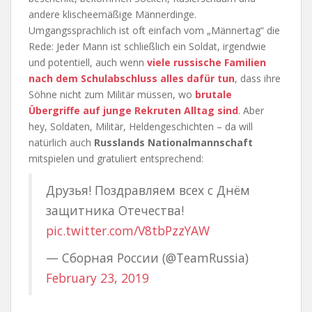
andere klischeemäßige Männerdinge.
Umgangssprachlich ist oft einfach vom „Männertag“ die
Rede: Jeder Mann ist schließlich ein Soldat, irgendwie
und potentiell, auch wenn
viele russische Familien
nach dem Schulabschluss alles dafür tun
, dass ihre
Söhne nicht zum Militär müssen, wo
brutale
Übergriffe auf junge Rekruten Alltag sind
. Aber
hey, Soldaten, Militär, Heldengeschichten – da will
natürlich auch
Russlands Nationalmannschaft
mitspielen und gratuliert entsprechend:
Друзья! Поздравляем всех с Днём
защитника Отечества!
pic.twitter.com/V8tbPzzYAW
— Сборная России (@TeamRussia)
February 23, 2019