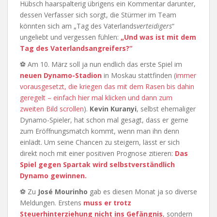
Hübsch haarspalterig übrigens ein Kommentar darunter,
dessen Verfasser sich sorgt, die Stürmer im Team
könnten sich am „Tag des Vaterlands
verteidigers
“
ungeliebt und vergessen fühlen:
„Und was ist mit dem
Tag des Vaterlandsangreifers?“
⚽ Am 10. März soll ja nun endlich das erste Spiel im
neuen Dynamo-Stadion
in Moskau stattfinden (
immer
vorausgesetzt, die kriegen das mit dem Rasen bis dahin
geregelt – einfach hier mal klicken und dann zum
zweiten Bild scrollen
).
Kevin Kuranyi
, selbst ehemaliger
Dynamo-Spieler, hat schon mal gesagt, dass er gerne
zum Eröffnungsmatch kommt, wenn man ihn denn
einlädt. Um seine Chancen zu steigern, lässt er sich
direkt noch mit einer positiven Prognose zitieren:
Das
Spiel gegen Spartak wird selbstverständlich
Dynamo gewinnen.
⚽ Zu
José Mourinho
gab es diesen Monat ja so diverse
Meldungen. Erstens
muss er trotz
Steuerhinterziehung nicht ins Gefängnis
, sondern