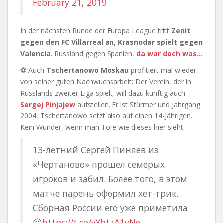
February 21, 2019
In der nächsten Runde der Europa League tritt
Zenit
gegen den FC Villarreal an, Krasnodar spielt gegen
Valencia
. Russland gegen Spanien,
da war doch was…
⚽ Auch
Tschertanowo Moskau
profitiert mal wieder
von seiner guten Nachwuchsarbeit: Der Verein, der in
Russlands zweiter Liga spielt, will dazu künftig auch
Sergej Pinjajew
aufstellen. Er ist Stürmer und Jahrgang
2004, Tschertanowo setzt also auf einen 14-Jährigen.
Kein Wunder, wenn man Tore wie dieses hier sieht:
13-летний Сергей Пиняев из
«Чертаново» прошел семерых
игроков и забил. Более того, в этом
матче парень оформил хет-трик.
Сборная России его уже приметила
😉
https://t.co/yYhtaA1yNe