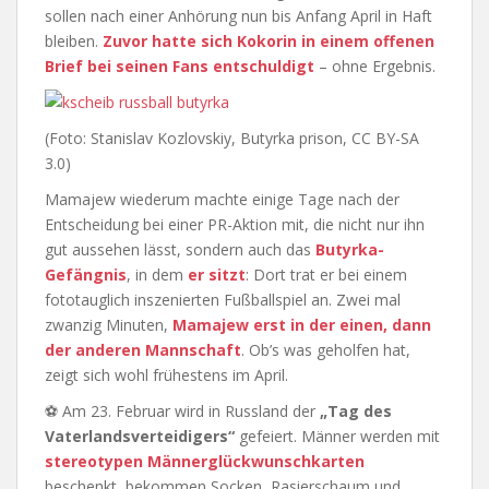
sollen nach einer Anhörung nun bis Anfang April in Haft
bleiben.
Zuvor hatte sich Kokorin in einem offenen
Brief bei seinen Fans entschuldigt
– ohne Ergebnis.
(Foto: Stanislav Kozlovskiy, Butyrka prison, CC BY-SA
3.0)
Mamajew wiederum machte einige Tage nach der
Entscheidung bei einer PR-Aktion mit, die nicht nur ihn
gut aussehen lässt, sondern auch das
Butyrka-
Gefängnis
, in dem
er sitzt
: Dort trat er bei einem
fototauglich inszenierten Fußballspiel an. Zwei mal
zwanzig Minuten,
Mamajew erst in der einen, dann
der anderen Mannschaft
. Ob’s was geholfen hat,
zeigt sich wohl frühestens im April.
⚽ Am 23. Februar wird in Russland der
„Tag des
Vaterlandsverteidigers“
gefeiert. Männer werden mit
stereotypen Männerglückwunschkarten
beschenkt, bekommen Socken, Rasierschaum und