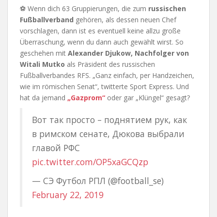
⚽ Wenn dich 63 Gruppierungen, die zum
russischen
Fußballverband
gehören, als dessen neuen Chef
vorschlagen, dann ist es eventuell keine allzu große
Überraschung, wenn du dann auch gewählt wirst. So
geschehen mit
Alexander Djukow, Nachfolger von
Witali Mutko
als Präsident des russischen
Fußballverbandes RFS. „Ganz einfach, per Handzeichen,
wie im römischen Senat“, twitterte Sport Express. Und
hat da jemand
„Gazprom“
oder gar „Klüngel“ gesagt?
Вот так просто – поднятием рук, как
в римском сенате, Дюкова выбрали
главой РФС
pic.twitter.com/OP5xaGCQzp
— СЭ Футбол РПЛ (@football_se)
February 22, 2019