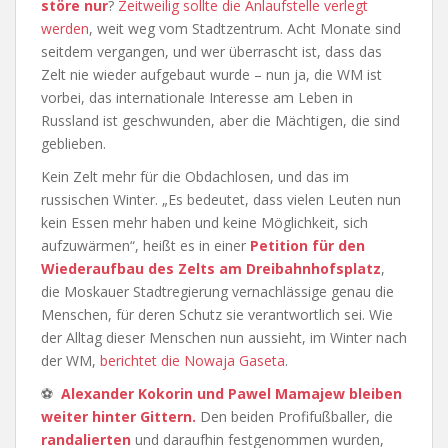
störe nur
?
Zeitweilig sollte die Anlaufstelle verlegt
werden
, weit weg vom Stadtzentrum. Acht Monate sind
seitdem vergangen, und wer überrascht ist, dass das
Zelt nie wieder aufgebaut wurde – nun ja, die WM ist
vorbei, das internationale Interesse am Leben in
Russland ist geschwunden, aber die Mächtigen, die sind
geblieben.
Kein Zelt mehr für die Obdachlosen, und das im
russischen Winter. „Es bedeutet, dass vielen Leuten nun
kein Essen mehr haben und keine Möglichkeit, sich
aufzuwärmen“, heißt es in einer
Petition für den
Wiederaufbau des Zelts am Dreibahnhofsplatz
,
die Moskauer Stadtregierung vernachlässige genau die
Menschen, für deren Schutz sie verantwortlich sei. Wie
der Alltag dieser Menschen nun aussieht, im Winter nach
der WM,
berichtet die Nowaja Gaseta
.
⚽
Alexander Kokorin und Pawel Mamajew bleiben
weiter hinter Gittern.
Den beiden Profifußballer, die
randalierten
und daraufhin festgenommen wurden,