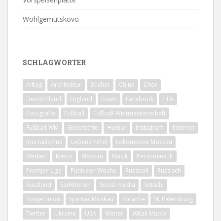
Wohlgemutskovo
SCHLAGWÖRTER
Alltag
Architektur
Bücher
China
Chor
Deutschland
England
Essen
Facebook
FIFA
Fotografie
Fußball
Fußball-Weltmeisterschaft
Fußball-WM
Geschichte
Humor
Instagram
Internet
Journalismus
Lebensmittel
Lokomotive Moskau
Medien
Metro
Moskau
Musik
Personenkult
Premjer-Liga
Putin der Woche
Russball
Russisch
Russland
Sanktionen
Social media
Sotschi
Sowjetunion
Spartak Moskau
Sprache
St. Petersburg
Twitter
Ukraine
USA
Winter
Witali Mutko