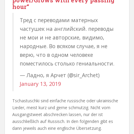
power/Grows with every passing
hour“
Тред с переводами матерных
частушек на английский. переводы
не мои и не авторские, видимо,
народные. Во всяком случае, я не
верю, что в одном человеке
поместилось столько гениальности.
— Ладно, я Арчет (@sir_Archet)
January 13, 2019
Tschastuschki sind einfache russische oder ukrainische
Lieder, meist kurz und gerne schmutzig. Nicht vom
Ausgangstweet abschrecken lassen, nur der ist
ausschließlich auf Russisch. In den folgenden gibt es
dann jeweils auch eine englische Übersetzung.